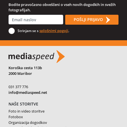
Bodite pravočasno obveščeni o vseh novih dogodkih in svežih
fotografijah.
POŠLJI PRIJAVO
splošnimi pogoji
Strinjam se s
.
Koroška cesta 113b
2000 Maribor
031 377 776
info@mediaspeed.net
NAŠE STORITVE
Foto in video storitve
Fotobox
Organizacija dogodkov