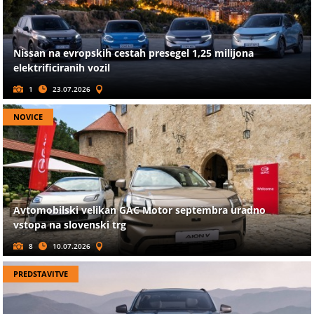
Nissan na evropskih cestah presegel 1,25 milijona
elektrificiranih vozil
1
23.07.2026
NOVICE
Avtomobilski velikan GAC Motor septembra uradno
vstopa na slovenski trg
8
10.07.2026
PREDSTAVITVE