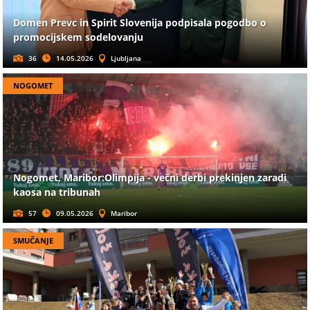
Domen Prevc in Spirit Slovenija podpisala pogodbo o
promocijskem sodelovanju
36
14.05.2026
Ljubljana
NOGOMET
Nogomet, Maribor:Olimpija - večni derbi prekinjen zaradi
kaosa na tribunah
57
09.05.2026
Maribor
SMUČANJE