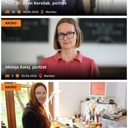
Prof. dr. Dean Korošak, portret
36
04.06.2026
Maribor
RAZNO
Mateja Ratej, portret
9
05.05.2026
Maribor
RAZNO