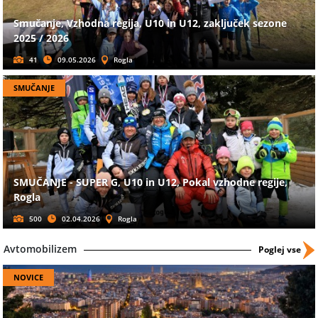
Smučanje, Vzhodna regija, U10 in U12, zaključek sezone
2025 / 2026
41
09.05.2026
Rogla
SMUČANJE
SMUČANJE - SUPER G, U10 in U12, Pokal vzhodne regije,
Rogla
500
02.04.2026
Rogla
Avtomobilizem
Poglej vse
NOVICE