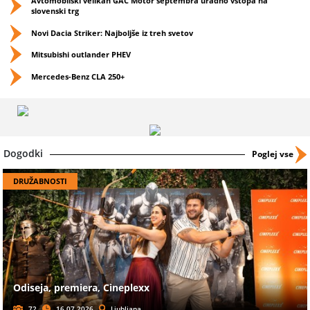
Avtomobilski velikan GAC Motor septembra uradno vstopa na
slovenski trg
Novi Dacia Striker: Najboljše iz treh svetov
Mitsubishi outlander PHEV
Mercedes-Benz CLA 250+
Dogodki
Poglej vse
DRUŽABNOSTI
Odiseja, premiera, Cineplexx
72
16.07.2026
Ljubljana