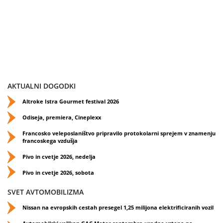
AKTUALNI DOGODKI
Altroke Istra Gourmet festival 2026
Odiseja, premiera, Cineplexx
Francosko veleposlaništvo pripravilo protokolarni sprejem v znamenju
francoskega vzdušja
Pivo in cvetje 2026, nedelja
Pivo in cvetje 2026, sobota
SVET AVTOMOBILIZMA
Nissan na evropskih cestah presegel 1,25 milijona elektrificiranih vozil