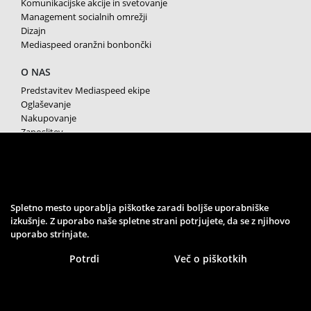
Komunikacijske akcije in svetovanje
Management socialnih omrežji
Dizajn
Mediaspeed oranžni bonbončki
O NAS
Predstavitev Mediaspeed ekipe
Oglaševanje
Nakupovanje
Zaposlitev
Splošni pogoji poslovanja
Varstvo osebnih podatkov
Piškotki
SPREMLJAJTE NAS
Spletno mesto uporablja piškotke zaradi boljše uporabniške
izkušnje. Z uporabo naše spletne strani potrjujete, da se z njihovo
uporabo strinjate.
Potrdi
Več o piškotkih