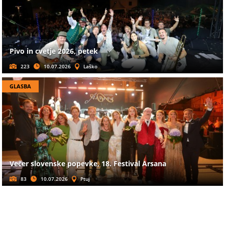
Pivo in cvetje 2026, petek
223
10.07.2026
Laško
GLASBA
Večer slovenske popevke, 18. Festival Arsana
83
10.07.2026
Ptuj