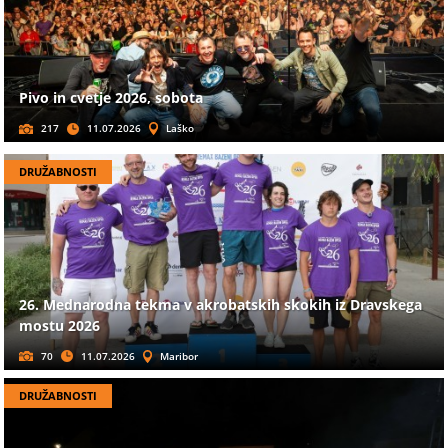
Pivo in cvetje 2026, sobota
217
11.07.2026
Laško
DRUŽABNOSTI
26. Mednarodna tekma v akrobatskih skokih iz Dravskega
mostu 2026
70
11.07.2026
Maribor
DRUŽABNOSTI