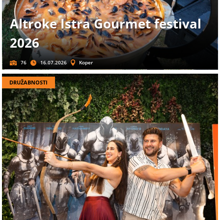
Altroke Istra Gourmet festival
2026
76
16.07.2026
Koper
DRUŽABNOSTI