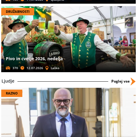
DRUŽABNOSTI
Pivo in cvetje 2026, nedelja
370
12.07.2026
Laško
Ljudje
Poglej vse
RAZNO