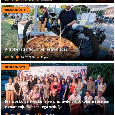
DRUŽABNOSTI
Altroke Istra Gourmet festival 2026
76
16.07.2026
Koper
DRUŽABNOSTI
Francosko veleposlaništvo pripravilo protokolarni sprejem
v znamenju francoskega vzdušja
109
14.07.2026
Ljubljana