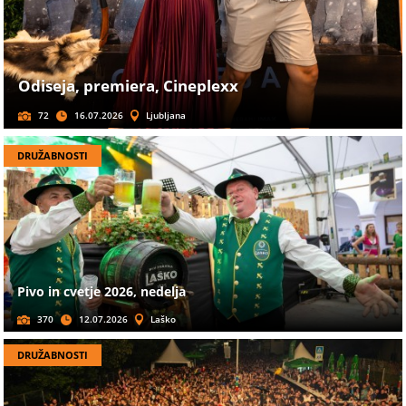
Odiseja, premiera, Cineplexx
72
16.07.2026
Ljubljana
DRUŽABNOSTI
Pivo in cvetje 2026, nedelja
370
12.07.2026
Laško
DRUŽABNOSTI