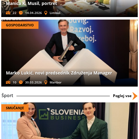
Manica K. Musil, portret
22
14.04.2026
Limbuš
GOSPODARSTVO
Marko Lukić, novi predsednik Združenja Manager
10
30.03.2026
Maribor
Šport
Poglej vse
SMUČANJE