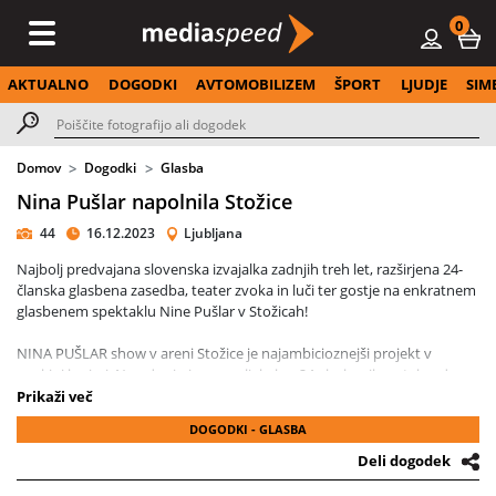
0
AKTUALNO
DOGODKI
AVTOMOBILIZEM
ŠPORT
LJUDJE
SIM
Domov
Dogodki
Glasba
Nina Pušlar napolnila Stožice
44
16.12.2023
Ljubljana
Najbolj predvajana slovenska izvajalka zadnjih treh let, razširjena 24-
članska glasbena zasedba, teater zvoka in luči ter gostje na enkratnem
glasbenem spektaklu Nine Pušlar v Stožicah!
NINA PUŠLAR show v areni Stožice je najambicioznejši projekt v
pevkini karieri. Na odru jo je spremljalo kar 24 glasbenikov, tako, da
smo hite, kot so To mi je všeč, Svet je tvoj, Lepa si, Poljub na klopci,
Prikaži več
Svet na dlani, Tople oči, Nina Nina Nina, Malo, malo … spoznali v novih
DOGODKI - GLASBA
preoblekah. Vse skupaj se je odvijalo v najlepšem času v letu, ki je
poseben tudi za gostiteljico. V Stožicah je namreč nazdravila 18.
Deli dogodek
rojstnemu dnevu svoje prve uspešnice Ni ona in zmagi na Bitki