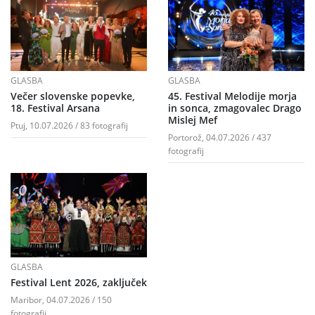
GLASBA
GLASBA
Večer slovenske popevke,
45. Festival Melodije morja
18. Festival Arsana
in sonca, zmagovalec Drago
Mislej Mef
Ptuj, 10.07.2026 / 83 fotografij
Portorož, 04.07.2026 / 437
fotografij
GLASBA
Festival Lent 2026, zaključek
Maribor, 04.07.2026 / 150
fotografij