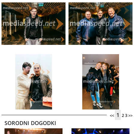
1
2
3
<<
>>
SORODNI DOGODKI