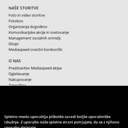
NAŠE STORITVE
Foto in video storitve
Fotobox
Organizacija dogodkov
Komunikacijske akcije in svetovanje
Management socialnih omrežji
Dizajn
Mediaspeed oranžni bonbončki
O NAS
Predstavitev Mediaspeed ekipe
Oglaševanje
Nakupovanje
Zaposlitev
Splošni pogoji poslovanja
Varstvo osebnih podatkov
Piškotki
SPREMLJAJTE NAS
Spletno mesto uporablja piškotke zaradi boljše uporabniške
izkušnje. Z uporabo naše spletne strani potrjujete, da se z njihovo
uporabo strinjate.