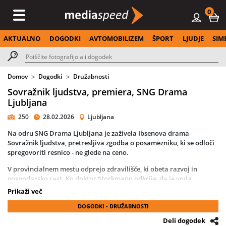
0
AKTUALNO
DOGODKI
AVTOMOBILIZEM
ŠPORT
LJUDJE
SIM
Domov
Dogodki
Družabnosti
Sovražnik ljudstva, premiera, SNG Drama
Ljubljana
250
28.02.2026
Ljubljana
Na odru SNG Drama Ljubljana je zaživela Ibsenova drama
Sovražnik ljudstva, pretresljiva zgodba o posamezniku, ki se odloči
spregovoriti resnico - ne glede na ceno.
V provincialnem mestu odprejo zdravilišče, ki obeta razvoj in
gospodarsko rast. Ko doktor Stockmann odkrije, da je voda
onesnažena in zdravju nevarna, zahteva takojšnje ukrepanje. A
Prikaži več
projekt že prinaša dobiček, zato župan in delničarji niso
DOGODKI - DRUŽABNOSTI
pripravljeni vlagati dodatnih sredstev. Namesto podpore se
Stockmann znajde pod pritiskom oblasti, medijev in javnosti, ki
Deli dogodek