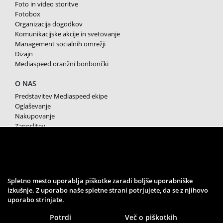
Foto in video storitve
Fotobox
Organizacija dogodkov
Komunikacijske akcije in svetovanje
Management socialnih omrežji
Dizajn
Mediaspeed oranžni bonbončki
O NAS
Predstavitev Mediaspeed ekipe
Oglaševanje
Nakupovanje
Zaposlitev
Splošni pogoji poslovanja
Varstvo osebnih podatkov
Piškotki
SPREMLJAJTE NAS
Spletno mesto uporablja piškotke zaradi boljše uporabniške
izkušnje. Z uporabo naše spletne strani potrjujete, da se z njihovo
uporabo strinjate.
Potrdi
Več o piškotkih