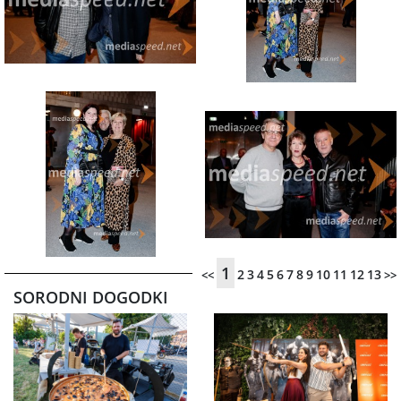
1
2
3
4
5
6
7
8
9
10
11
12
13
<<
>>
SORODNI DOGODKI