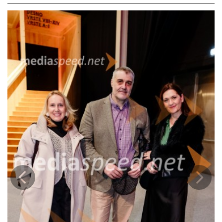
resnico raje zamenjajo za udobje laži.
Uprizoritev odpira vprašanja ekološke odgovornosti, politične
manipulacije in moči množice. Boj posameznika proti sistemu je v
predstavi presenetljivo aktualen - vzporednice z današnjimi
podnebnimi krizami, dezinformacijami in družbenimi delitvami so
jasne in ostre.
Sovražnik ljudstva tako ni le klasična drama, temveč močan
komentar sodobnega časa. Predstava gledalca postavi pred
neprijetno vprašanje: ali smo pripravljeni stati za resnico, tudi ko
postane neudobna?
Prejšnja
Nasled