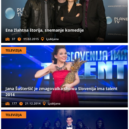
Ena žlahtna štorija, snemanje komedije
37
11.02.2015
Ljubljana
TELEVIZIJA
Jana Šušteršič je zmagovalka showa Slovenija ima talent
2014
177
21.12.2014
Ljubljana
TELEVIZIJA