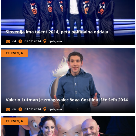
Slovenija ima talent 2014, peta polfinalna oddaja
64
07.12.2014
Ljubljana
TELEVIZIJA
Valerio Lutman je zmagovalec šova Gostilna išče šefa 2014
66
01.12.2014
Ljubljana
TELEVIZIJA