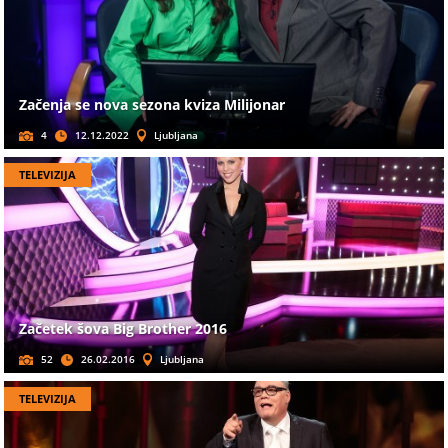
Začenja se nova sezona kviza Milijonar
4
12.12.2022
Ljubljana
TELEVIZIJA
Začetek šova Big Brother 2016
52
26.02.2016
Ljubljana
TELEVIZIJA