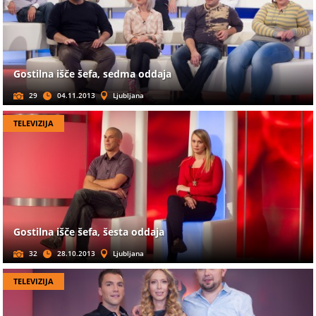
Gostilna išče šefa, sedma oddaja
29
04.11.2013
Ljubljana
TELEVIZIJA
Gostilna išče šefa, šesta oddaja
32
28.10.2013
Ljubljana
TELEVIZIJA