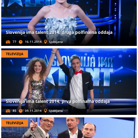
Slovenija ima talent 2014, druga polfinalna oddaja
77
16.11.2014
Ljubljana
TELEVIZIJA
Slovenija ima talent 2014, prva polfinalna oddaja
85
09.11.2014
Ljubljana
TELEVIZIJA