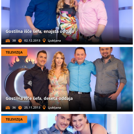
Gostilna išče šefa, enajsta oddaja
38
02.12.2013
Ljubljana
TELEVIZIJA
Gostilna išče šefa, deseta oddaja
36
25.11.2013
Ljubljana
TELEVIZIJA