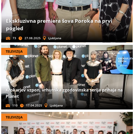
Ekskluzivna premiera šova Poroka na prvi
pogled
73
27.08.2025
Ljubljana
TELEVIZIJA
Krokarjev vzpon, vrhunska zgodovinska serija prihaja na
Planet
110
17.04.2025
Ljubljana
TELEVIZIJA