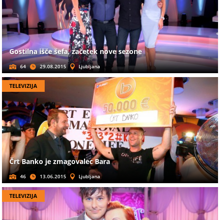
Gostilna išče šefa, začetek nove sezone
64
29.08.2015
Ljubljana
TELEVIZIJA
Črt Banko je zmagovalec Bara
46
13.06.2015
Ljubljana
TELEVIZIJA