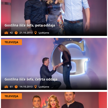
Gostilna išče šefa, peta oddaja
42
21.10.2013
Ljubljana
TELEVIZIJA
Gostilna išče šefa, četrta oddaja
61
14.10.2013
Ljubljana
TELEVIZIJA