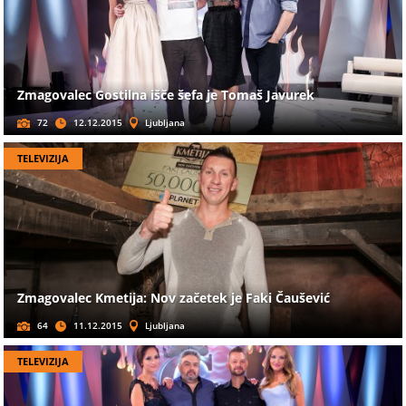
Zmagovalec Gostilna išče šefa je Tomaš Javurek
72
12.12.2015
Ljubljana
TELEVIZIJA
Zmagovalec Kmetija: Nov začetek je Faki Čaušević
64
11.12.2015
Ljubljana
TELEVIZIJA