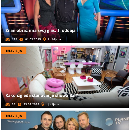
Znan obraz ima svoj glas, 1. oddaja
112
01.03.2015
Ljubljana
TELEVIZIJA
Kako izgleda stanovanje showa Bar?
36
23.02.2015
Ljubljana
TELEVIZIJA