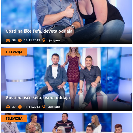
Gostilna išče šefa, deveta oddaja
38
18.11.2013
Ljubljana
TELEVIZIJA
Gostilna išče šefa, osma oddaja
37
11.11.2013
Ljubljana
TELEVIZIJA