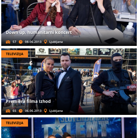
Down up, humanitarni koncert
57
08.06.2013
Ljubljana
TELEVIZIJA
Premiera filma Izhod
65
06.06.2013
Ljubljana
TELEVIZIJA