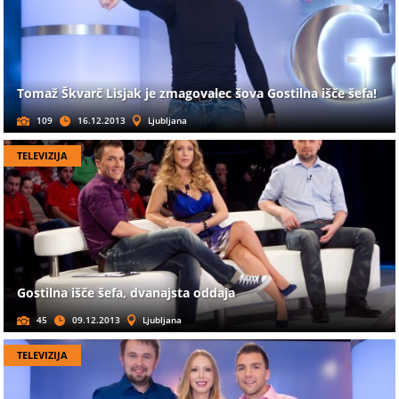
Tomaž Škvarč Lisjak je zmagovalec šova Gostilna išče šefa!
109
16.12.2013
Ljubljana
TELEVIZIJA
Gostilna išče šefa, dvanajsta oddaja
45
09.12.2013
Ljubljana
TELEVIZIJA