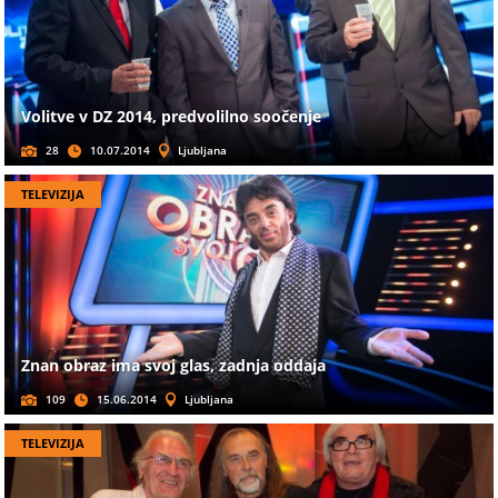
Volitve v DZ 2014, predvolilno soočenje
28
10.07.2014
Ljubljana
TELEVIZIJA
Znan obraz ima svoj glas, zadnja oddaja
109
15.06.2014
Ljubljana
TELEVIZIJA