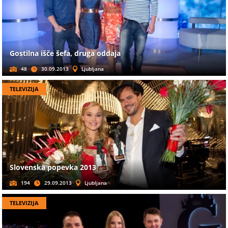
Gostilna išče šefa, druga oddaja
48
30.09.2013
Ljubljana
TELEVIZIJA
Slovenska popevka 2013
194
29.09.2013
Ljubljana
TELEVIZIJA