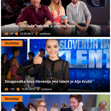
Gostilna išče šefa, začetek 2. sezone šova
29
23.09.2013
Ljubljana
TELEVIZIJA
Zmagovalka šova Slovenija ima talent je Alja Krušič
163
16.06.2013
Ljubljana
TELEVIZIJA