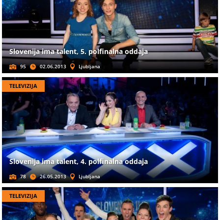
Slovenija ima talent, 5. polfinalna oddaja
95
02.06.2013
Ljubljana
TELEVIZIJA
Slovenija ima talent, 4. polfinalna oddaja
78
26.05.2013
Ljubljana
TELEVIZIJA