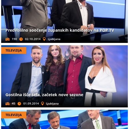
Predvolilno soočenje županskih kandidatov na POP TV
190
02.10.2014
Ljubljana
TELEVIZIJA
Gostilna išče šefa, začetek nove sezone
45
01.09.2014
Ljubljana
TELEVIZIJA