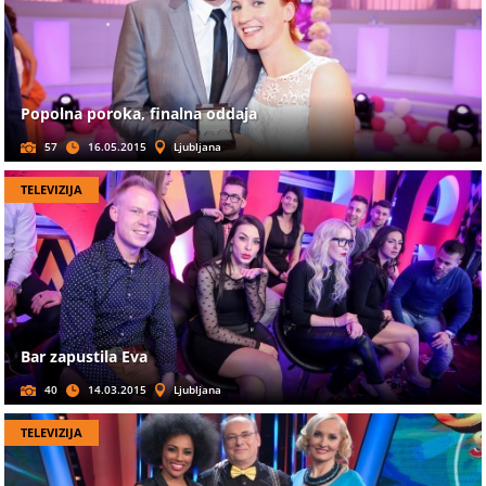
Popolna poroka, finalna oddaja
57
16.05.2015
Ljubljana
TELEVIZIJA
Bar zapustila Eva
40
14.03.2015
Ljubljana
TELEVIZIJA