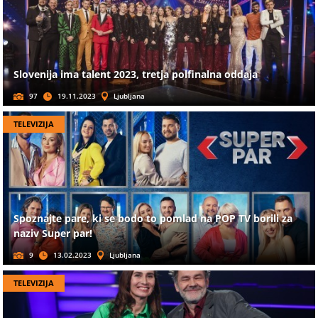
Slovenija ima talent 2023, tretja polfinalna oddaja
97
19.11.2023
Ljubljana
TELEVIZIJA
Spoznajte pare, ki se bodo to pomlad na POP TV borili za
naziv Super par!
9
13.02.2023
Ljubljana
TELEVIZIJA