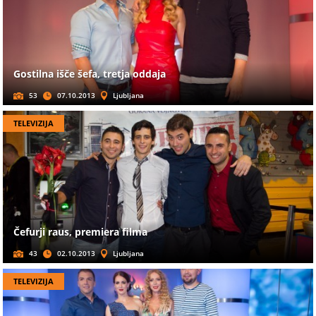
Gostilna išče šefa, tretja oddaja
53
07.10.2013
Ljubljana
TELEVIZIJA
Čefurji raus, premiera filma
43
02.10.2013
Ljubljana
TELEVIZIJA