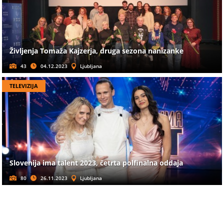
Življenja Tomaža Kajzerja, druga sezona nanizanke
43
04.12.2023
Ljubljana
TELEVIZIJA
Slovenija ima talent 2023, četrta polfinalna oddaja
80
26.11.2023
Ljubljana