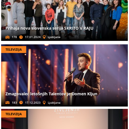
Prihaja nova slovenska serija SKRITO V RAJU
178
17.01.2024
Ljubljana
TELEVIZIJA
Zmagovalec letošnjih Talentov je Domen Kljun
183
17.12.2023
Ljubljana
TELEVIZIJA