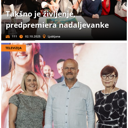
Takšno je življenje,
predpremiera nadaljevanke
111
02.10.2025
Ljubljana
TELEVIZIJA