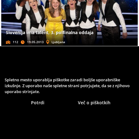
Slovenija ima talent, 3. polfinalna oddaja
112
19.05.2013
Ljubljana
TELEVIZIJA
Spletno mesto uporablja piškotke zaradi boljše uporabniške
izkušnje. Z uporabo naše spletne strani potrjujete, da se z njihovo
uporabo strinjate.
Slovenija ima talent, 2. polfinalna oddaja
Potrdi
Več o piškotkih
84
12.05.2013
Ljubljana
TELEVIZIJA