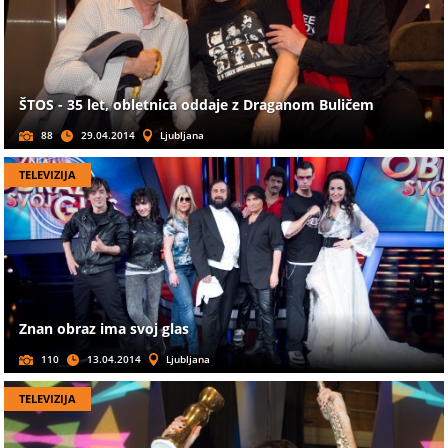
ŠTOS - 35 let, obletnica oddaje z Draganom Buličem
88
29.04.2014
Ljubljana
TELEVIZIJA
Znan obraz ima svoj glas
110
13.04.2014
Ljubljana
TELEVIZIJA