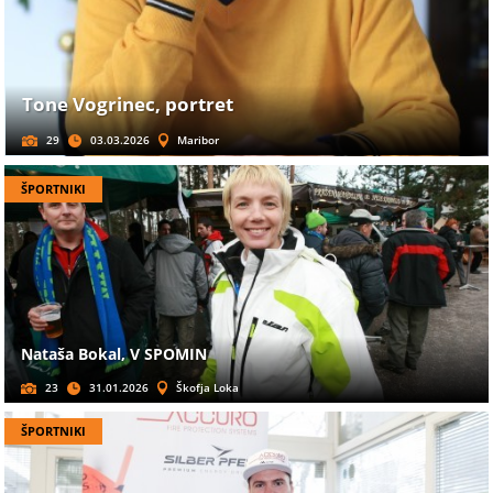
Tone Vogrinec, portret
29
03.03.2026
Maribor
ŠPORTNIKI
Nataša Bokal, V SPOMIN
23
31.01.2026
Škofja Loka
ŠPORTNIKI