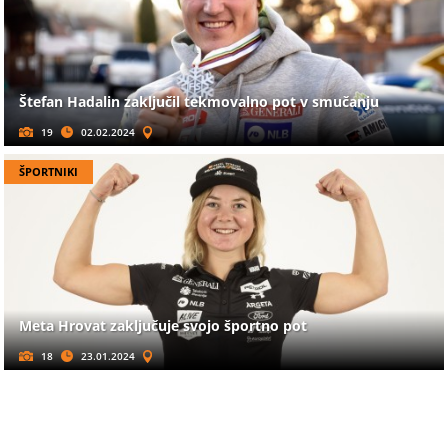
Štefan Hadalin zaključil tekmovalno pot v smučanju
19
02.02.2024
ŠPORTNIKI
Meta Hrovat zaključuje svojo športno pot
18
23.01.2024