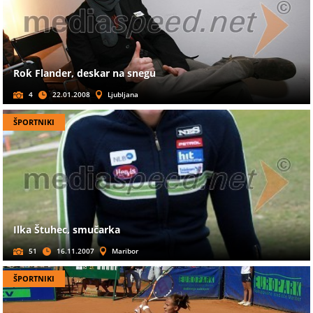
Rok Flander, deskar na snegu
4
22.01.2008
Ljubljana
ŠPORTNIKI
Ilka Štuhec, smučarka
51
16.11.2007
Maribor
ŠPORTNIKI