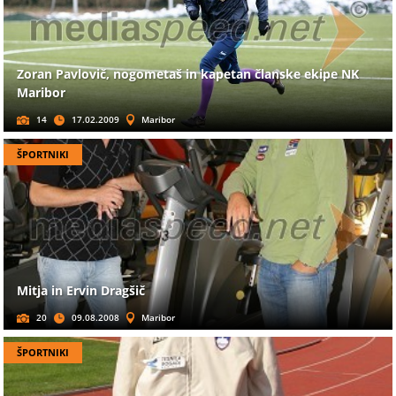
Zoran Pavlovič, nogometaš in kapetan članske ekipe NK
Maribor
14
17.02.2009
Maribor
ŠPORTNIKI
Mitja in Ervin Dragšič
20
09.08.2008
Maribor
ŠPORTNIKI