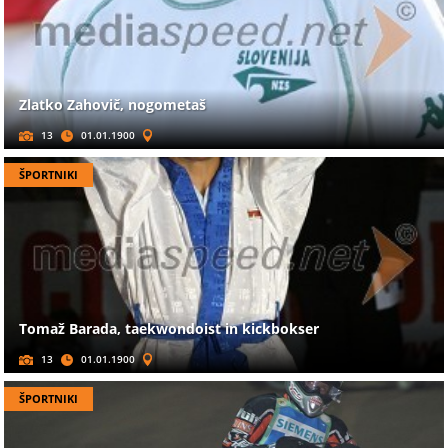
Zlatko Zahovič, nogometaš
13
01.01.1900
ŠPORTNIKI
Tomaž Barada, taekwondoist in kickbokser
13
01.01.1900
ŠPORTNIKI