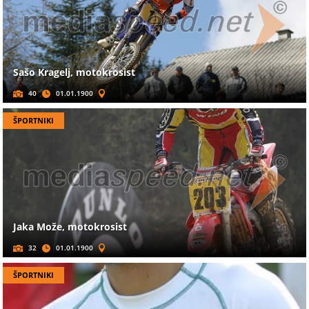
Sašo Kragelj, motokrosist
40
01.01.1900
ŠPORTNIKI
Jaka Može, motokrosist
32
01.01.1900
ŠPORTNIKI