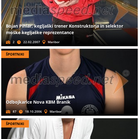
Bojan Pihlar, kegljaški trener Konstruktorja in selektor
moške kegljaške reprezentance
2
22.02.2007
Maribor
ŠPORTNIKI
Odbojkarice Nova KBM Branik
87
18.10.2006
Maribor
ŠPORTNIKI