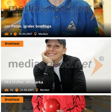
Jan Petan, igralec bowlinga
4
05.04.2007
Maribor
ŠPORTNIKI
Ilka Štuhec, smučarka
52
21.03.2007
Maribor
ŠPORTNIKI