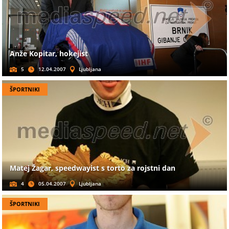
Anže Kopitar, hokejist
5
12.04.2007
Ljubljana
ŠPORTNIKI
Matej Žagar, speedwayist s torto za rojstni dan
4
05.04.2007
Ljubljana
ŠPORTNIKI