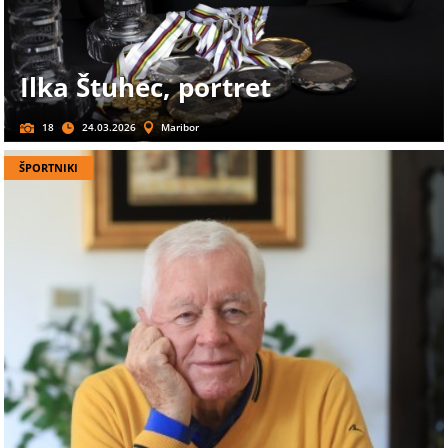
Ilka Štuhec, portret
18
24.03.2026
Maribor
ŠPORTNIKI