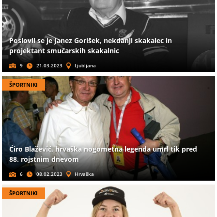
Poslovil se je Janez Gorišek, nekdanji skakalec in
projektant smučarskih skakalnic
9
21.03.2023
Ljubljana
ŠPORTNIKI
Ćiro Blažević, hrvaška nogometna legenda umrl tik pred
88. rojstnim dnevom
6
08.02.2023
Hrvaška
ŠPORTNIKI