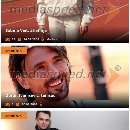
Sabina Veit, atletinja
28
24.07.2008
Maribor
ŠPORTNIKI
Goran Ivanišević, tenisač
3
20.03.2008
ŠPORTNIKI