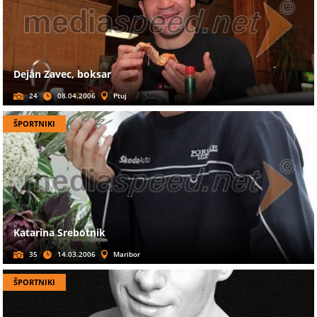
Dejan Zavec, boksar
24
08.04.2006
Ptuj
ŠPORTNIKI
Katarina Srebotnik
35
14.03.2006
Maribor
ŠPORTNIKI