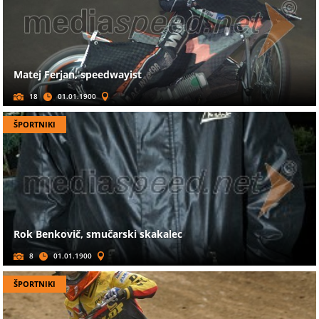
Matej Ferjan, speedwayist
18
01.01.1900
ŠPORTNIKI
Rok Benkovič, smučarski skakalec
8
01.01.1900
ŠPORTNIKI