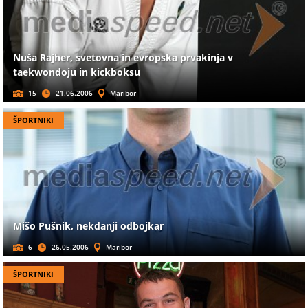
Nuša Rajher, svetovna in evropska prvakinja v
taekwondoju in kickboksu
15
21.06.2006
Maribor
ŠPORTNIKI
Mišo Pušnik, nekdanji odbojkar
6
26.05.2006
Maribor
ŠPORTNIKI