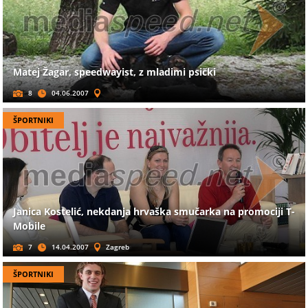
Matej Žagar, speedwayist, z mladimi psički
8
04.06.2007
ŠPORTNIKI
Janica Kostelić, nekdanja hrvaška smučarka na promociji T-
Mobile
7
14.04.2007
Zagreb
ŠPORTNIKI