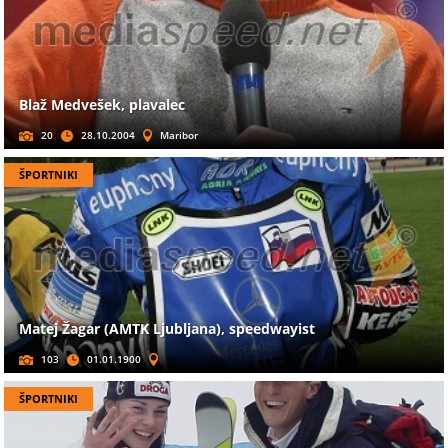
Blaž Medvešek, plavalec
20
28.10.2004
Maribor
ŠPORTNIKI
Matej Žagar (AMTK Ljubljana), speedwayist
103
01.01.1900
ŠPORTNIKI