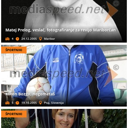
Matej Prelog, veslač, fotografiranje za revijo Mariborčan
4
24.12.2005
Maribor
ŠPORTNIKI
Kliton Bozgo, nogometaš
5
19.10.2005
Ptuj, Slovenija
ŠPORTNIKI