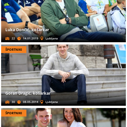
Luka Dončić, košarkar
22
14.01.2019
Ljubljana
ŠPORTNIKI
Goran Dragić, košarkar
30
08.05.2014
Ljubljana
ŠPORTNIKI