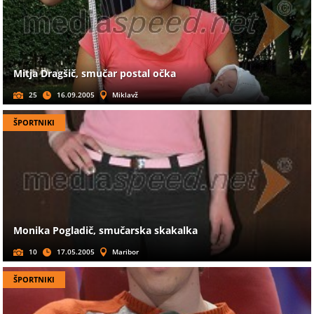
Mitja Dragšič, smučar postal očka
25
16.09.2005
Miklavž
ŠPORTNIKI
Monika Pogladič, smučarska skakalka
10
17.05.2005
Maribor
ŠPORTNIKI