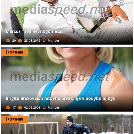
Marcos Tavares, nogometaš
20
23.08.2012
Maribor
ŠPORTNIKI
Brigita Brezovac, svetovna prvakinja v bodybuildingu
17
02.09.2009
Maribor
ŠPORTNIKI