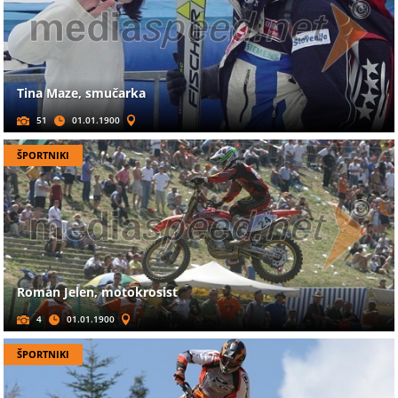
Tina Maze, smučarka
51
01.01.1900
ŠPORTNIKI
Roman Jelen, motokrosist
4
01.01.1900
ŠPORTNIKI