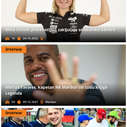
Meta Hrovat presenetljivo zaključuje smučarsko kariero
16
24.10.2022
ŠPORTNIKI
Marcos Tavares, kapetan NK Maribor ob izidu knjige
Legenda
59
09.12.2021
Maribor
ŠPORTNIKI