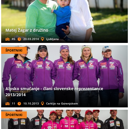
Matej Žagar z družino
45
20.03.2014
Ljubljana
ŠPORTNIKI
Alpsko smučanje - člani slovenske reprezentance
2013/2014
11
10.10.2013
Cerklje na Gorenjskem
ŠPORTNIKI