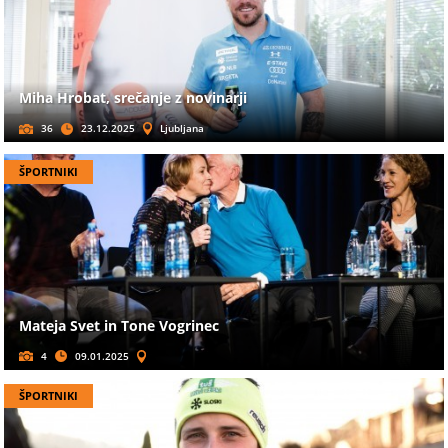
Miha Hrobat, srečanje z novinarji
36
23.12.2025
Ljubljana
ŠPORTNIKI
Mateja Svet in Tone Vogrinec
4
09.01.2025
ŠPORTNIKI