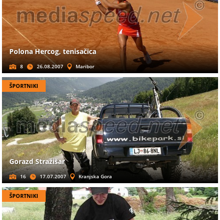
Polona Hercog, tenisačica
8
26.08.2007
Maribor
ŠPORTNIKI
Gorazd Stražišar
16
17.07.2007
Kranjska Gora
ŠPORTNIKI