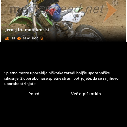
Jernej Irt, motokrosist
15
01.01.1900
ŠPORTNIKI
Spletno mesto uporablja piškotke zaradi boljše uporabniške
izkušnje. Z uporabo naše spletne strani potrjujete, da se z njihovo
uporabo strinjate.
Tony Rickardsson (Švedska), speedway-ist
Potrdi
Več o piškotkih
36
01.01.1900
ŠPORTNIKI