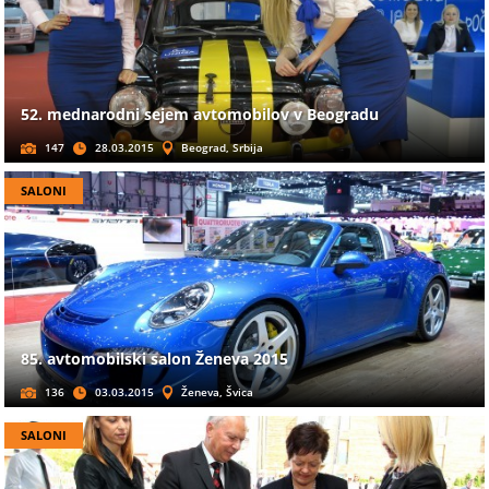
52. mednarodni sejem avtomobilov v Beogradu
147
28.03.2015
Beograd, Srbija
SALONI
85. avtomobilski salon Ženeva 2015
136
03.03.2015
Ženeva, Švica
SALONI