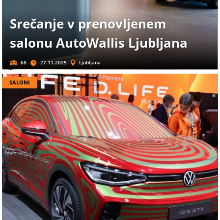
Srečanje v prenovljenem
salonu AutoWallis Ljubljana
68
27.11.2025
Ljubljana
SALONI