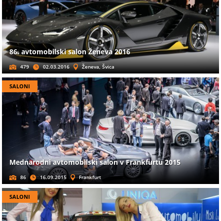
86. avtomobilski salon Ženeva 2016
479
02.03.2016
Ženeva, Švica
SALONI
Mednarodni avtomobilski salon v Frankfurtu 2015
86
16.09.2015
Frankfurt
SALONI