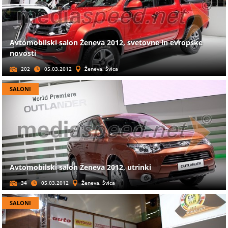
Avtomobilski salon Ženeva 2012, svetovne in evropske
novosti
202
05.03.2012
Ženeva, Švica
SALONI
Avtomobilski salon Ženeva 2012, utrinki
34
05.03.2012
Ženeva, Švica
SALONI