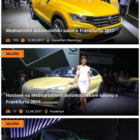
Mednarodni avtomobilski salon v Frankfurtu 2017
105
12.09.2017
Frankfurt (Nemčija)
SALONI
Hostese na Mednarodnem avtomobilskem salonu v
Frankfurtu 2017
17
12.09.2017
Frankfurt
SALONI