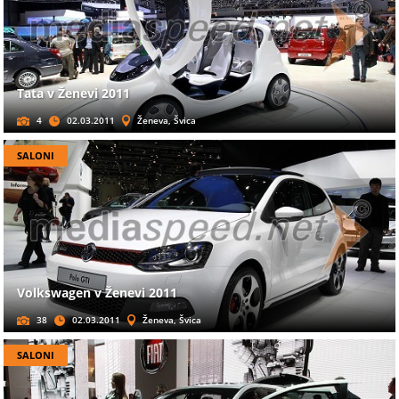
Tata v Ženevi 2011
4
02.03.2011
Ženeva, Švica
SALONI
Volkswagen v Ženevi 2011
38
02.03.2011
Ženeva, Švica
SALONI