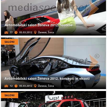
Avtomobilski salon Ženeva 2012, hostese
77
05.03.2012
Ženeva, Švica
SALONI
Avtomobilski salon Ženeva 2012, koncepti in eksoti
12
05.03.2012
Ženeva, Švica
SALONI