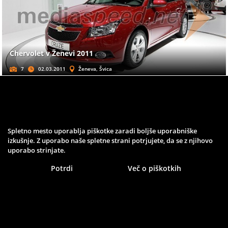
Chervolet v Ženevi 2011
7
02.03.2011
Ženeva, Švica
SALONI
Spletno mesto uporablja piškotke zaradi boljše uporabniške
izkušnje. Z uporabo naše spletne strani potrjujete, da se z njihovo
uporabo strinjate.
Bugatti v Ženevi 2011
Potrdi
Več o piškotkih
1
02.03.2011
Ženeva, Švica
SALONI