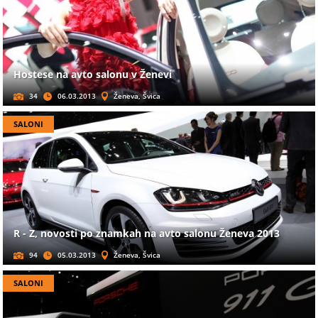
Hostese na avto salonu v Ženevi
34
06.03.2013
Ženeva, Švica
SALONI
R - Z, novosti po znamkah na avto salonu Ženeva 2013
94
05.03.2013
Ženeva, Švica
SALONI