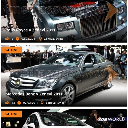
Rolls Royce v Ženevi 2011
3
02.03.2011
Ženeva, Švica
SALONI
Mercedes Benz v Ženevi 2011
13
02.03.2011
Ženeva, Švica
SALONI