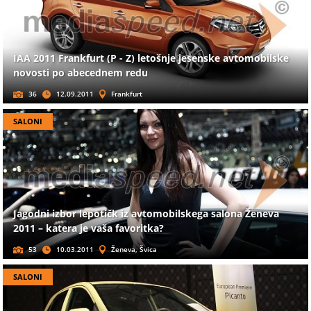
IAA 2011 Frankfurt (P - Z) letošnje jesenske avtomobilske
novosti po abecednem redu
36
12.09.2011
Frankfurt
SALONI
Jagodni izbor lepotičk iz avtomobilskega salona Ženeva
2011 – katera je vaša favoritka?
53
10.03.2011
Ženeva, Švica
SALONI