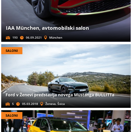
IAA München, avtomobilski salon
193
06.09.2021
München
SALONI
Ford v Ženevi predstavlja novega Mustanga BULLITTa
5
05.03.2018
Ženeva, Švica
SALONI