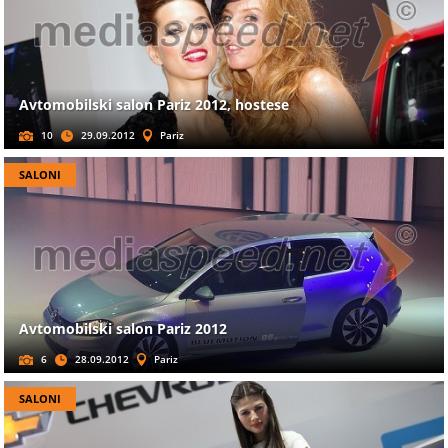
Avtomobilski salon Pariz 2012, hostese
10
29.09.2012
Pariz
SALONI
Avtomobilski salon Pariz 2012
6
28.09.2012
Pariz
SALONI