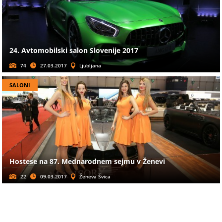
24. Avtomobilski salon Slovenije 2017
74
27.03.2017
Ljubljana
SALONI
Hostese na 87. Mednarodnem sejmu v Ženevi
22
09.03.2017
Ženeva Švica