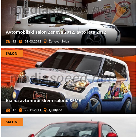
Avtomobilski salon Ženeva 2012, avto leta 2012
13
05.03.2012
Ženeva, Švica
SALONI
Kia na avtomobilskem salonu SEMA
12
22.11.2011
Ljubljana
SALONI