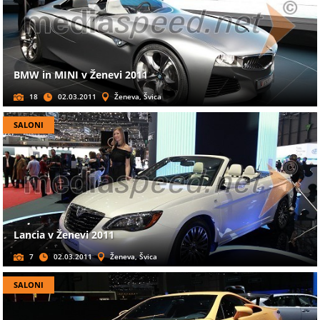
BMW in MINI v Ženevi 2011
18
02.03.2011
Ženeva, Švica
SALONI
Lancia v Ženevi 2011
7
02.03.2011
Ženeva, Švica
SALONI