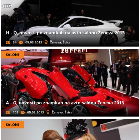
H - Q, novosti po znamkah na avto salonu Ženeva 2013
94
05.03.2013
Ženeva, Švica
SALONI
A - G, novosti po znamkah na avto salonu Ženeva 2013
103
05.03.2013
Ženeva, Švica
SALONI