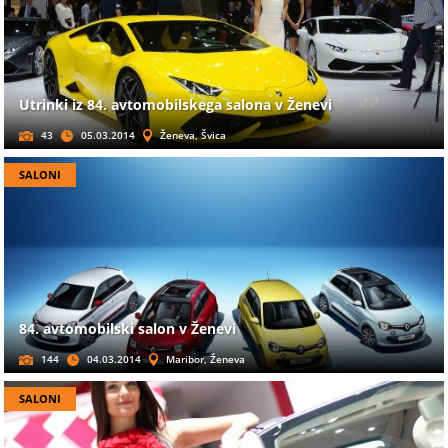
Utrinki iz 84. avtomobilskega salona v Ženevi
43
05.03.2014
Ženeva, Švica
SALONI
84. avtomobilski salon v Ženevi
144
04.03.2014
Maribor, Ženeva
SALONI