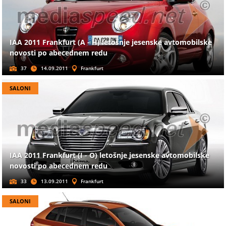
IAA 2011 Frankfurt (A - H) letošnje jesenske avtomobilske
novosti po abecednem redu
37
14.09.2011
Frankfurt
SALONI
IAA 2011 Frankfurt (I - O) letošnje jesenske avtomobilske
novosti po abecednem redu
33
13.09.2011
Frankfurt
SALONI