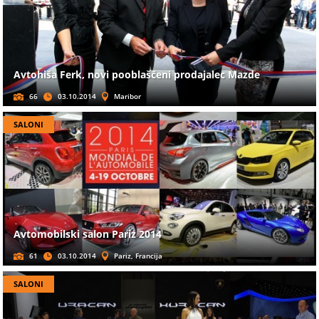
Avtohiša Ferk, novi pooblaščeni prodajalec Mazde
66
03.10.2014
Maribor
SALONI
Avtomobilski salon Pariz 2014
61
03.10.2014
Pariz, Francija
SALONI