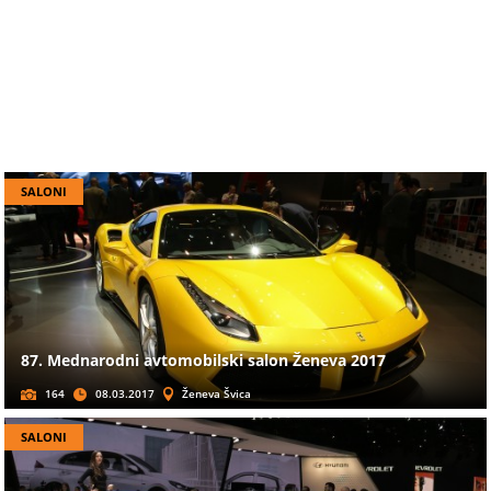
SALONI
87. Mednarodni avtomobilski salon Ženeva 2017
164
08.03.2017
Ženeva Švica
SALONI