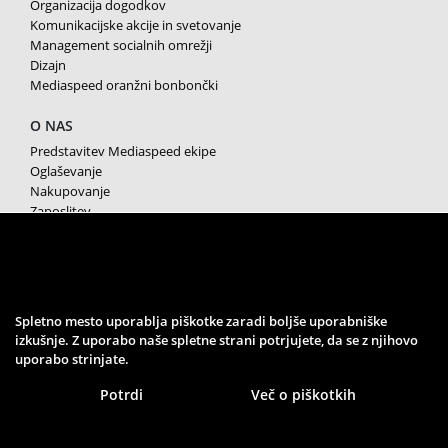
Organizacija dogodkov
Komunikacijske akcije in svetovanje
Management socialnih omrežji
Dizajn
Mediaspeed oranžni bonbončki
O NAS
Predstavitev Mediaspeed ekipe
Oglaševanje
Nakupovanje
Zaposlitev
Splošni pogoji poslovanja
Varstvo osebnih podatkov
Piškotki
SPREMLJAJTE NAS
Spletno mesto uporablja piškotke zaradi boljše uporabniške
izkušnje. Z uporabo naše spletne strani potrjujete, da se z njihovo
uporabo strinjate.
Potrdi
Več o piškotkih