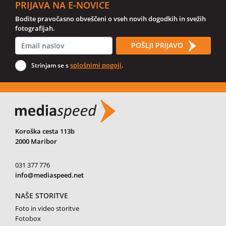
PRIJAVA NA E-NOVICE
Bodite pravočasno obveščeni o vseh novih dogodkih in svežih
fotografijah.
POŠLJI PRIJAVO
splošnimi pogoji
Strinjam se s
.
Koroška cesta 113b
2000 Maribor
031 377 776
info@mediaspeed.net
NAŠE STORITVE
Foto in video storitve
Fotobox