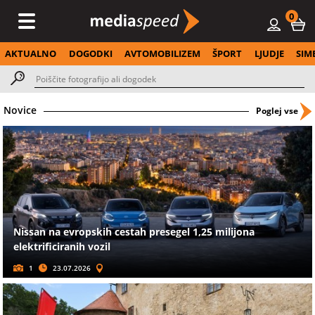
0
AKTUALNO
DOGODKI
AVTOMOBILIZEM
ŠPORT
LJUDJE
SIM
Novice
Poglej vse
Nissan na evropskih cestah presegel 1,25 milijona
elektrificiranih vozil
1
23.07.2026