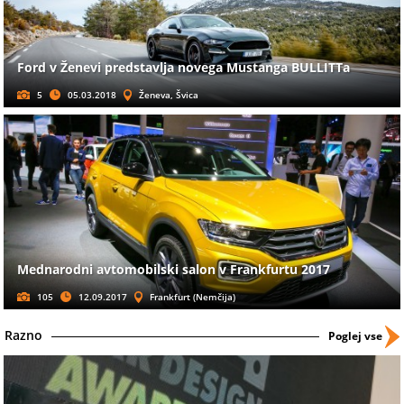
Ford v Ženevi predstavlja novega Mustanga BULLITTa
5
05.03.2018
Ženeva, Švica
Mednarodni avtomobilski salon v Frankfurtu 2017
105
12.09.2017
Frankfurt (Nemčija)
Razno
Poglej vse