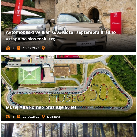
Avtomobilski velikan GAC Motor septembra uradno
vstopa na slovenski trg
8
10.07.2026
Muzej Alfa Romeo praznuje 50 let
1
23.06.2026
Ljubljana