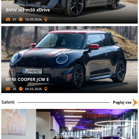
BMW ix3 m50 xDrive
31
16.03.2026
MINI COOPER JCW E
35
09.03.2026
Saloni
Poglej vse