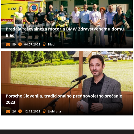
Predaja reševalnega motorja BMW Zdravstvenemu domu
Bled
89
04.07.2025
Bled
Porsche Slovenija, tradicionalno prednovoletno srečanje
2023
26
12.12.2023
Ljubljana