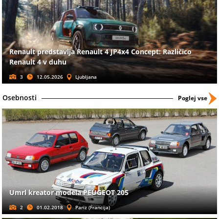
Renault predstavlja Renault 4 JP4x4 Concept: Različico
Renault 4 v duhu
3
12.05.2026
Ljubljana
Osebnosti
Poglej vse
Umrl kreator modela PEUGEOT 205
2
01.02.2018
Pariz (Francija)