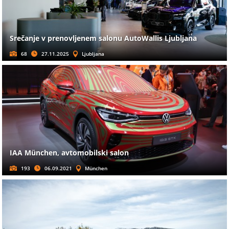
Srečanje v prenovljenem salonu AutoWallis Ljubljana
68
27.11.2025
Ljubljana
IAA München, avtomobilski salon
193
06.09.2021
München