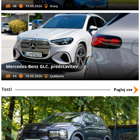
48
19.05.2026
Kranj
Mercedes-Benz GLC, predstavitev
54
18.05.2026
Ljubljana
Testi
Poglej vse