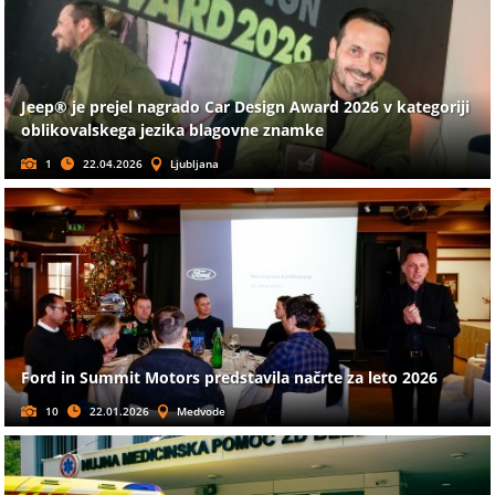
Jeep® je prejel nagrado Car Design Award 2026 v kategoriji
oblikovalskega jezika blagovne znamke
1
22.04.2026
Ljubljana
Ford in Summit Motors predstavila načrte za leto 2026
10
22.01.2026
Medvode