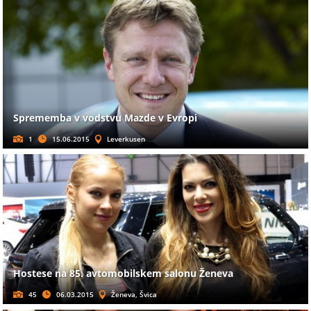
Sprememba v vodstvu Mazde v Evropi
1
15.06.2015
Leverkusen
Hostese na 85. avtomobilskem salonu Ženeva
45
06.03.2015
Ženeva, Švica