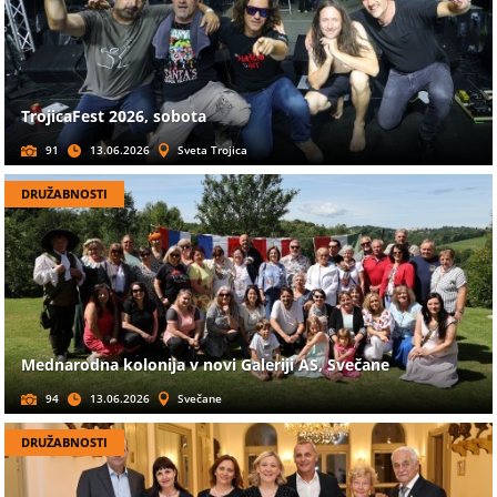
TrojicaFest 2026, sobota
91
13.06.2026
Sveta Trojica
DRUŽABNOSTI
Mednarodna kolonija v novi Galeriji AS, Svečane
94
13.06.2026
Svečane
DRUŽABNOSTI