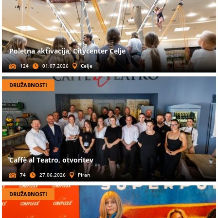
Poletna aktivacija, Citycenter Celje
124
01.07.2026
Celje
DRUŽABNOSTI
Caffè al Teatro, otvoritev
74
27.06.2026
Piran
DRUŽABNOSTI