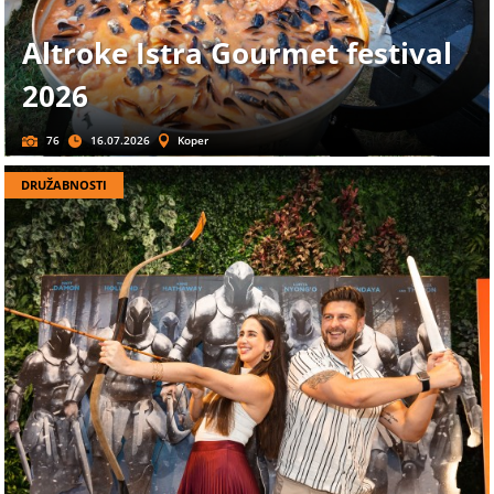
Altroke Istra Gourmet festival
2026
76
16.07.2026
Koper
DRUŽABNOSTI