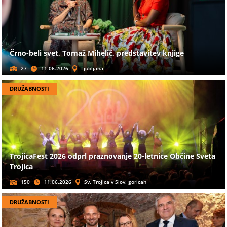
Črno-beli svet, Tomaž Mihelič, predstavitev knjige
27
11.06.2026
Ljubljana
DRUŽABNOSTI
TrojicaFest 2026 odprl praznovanje 20-letnice Občine Sveta
Trojica
150
11.06.2026
Sv. Trojica v Slov. goricah
DRUŽABNOSTI