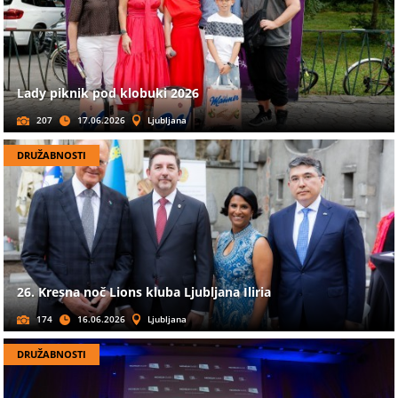
Lady piknik pod klobuki 2026
207
17.06.2026
Ljubljana
DRUŽABNOSTI
26. Kresna noč Lions kluba Ljubljana Iliria
174
16.06.2026
Ljubljana
DRUŽABNOSTI