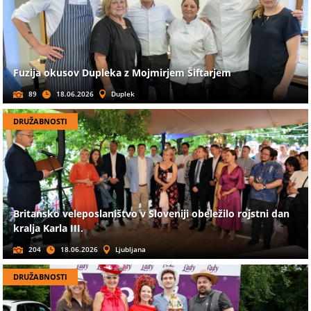
Fuzija okusov Dupleka z Mojmirjem Šiftarjem
89
18.06.2026
Duplek
DRUŽABNOSTI
Britansko veleposlaništvo v Sloveniji obeležilo rojstni dan
kralja Karla III.
204
18.06.2026
Ljubljana
DRUŽABNOSTI