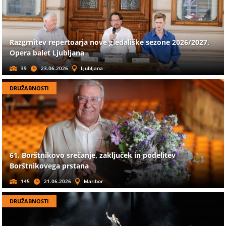
Razgrnitev repertoarja nove gledališke sezone 2026/2027,
Opera balet Ljubljana
39
23.06.2026
Ljubljana
DRUŽABNOSTI
61. Borštnikovo srečanje, zaključek in podelitev
Borštnikovega prstana
145
21.06.2026
Maribor
DRUŽABNOSTI