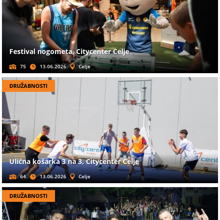
Festival nogometa, Citycenter Celje
75
13.06.2026
Celje
DRUŽABNOSTI
Ulična košarka 3 na 3, Citycenter Celje
64
13.06.2026
Celje
DRUŽABNOSTI