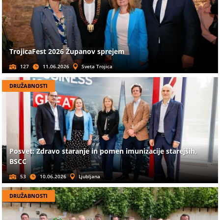
TrojicaFest 2026 Županov sprejem
127
11.06.2026
Sveta Trojica
DRUŽABNOSTI
Posvet: Zdravo staranje in pomen imunizacije starejših,
BSCC
53
10.06.2026
Ljubljana
DRUŽABNOSTI