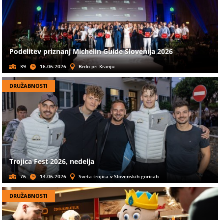
Podelitev priznanj Michelin Guide Slovenija 2026
39
16.06.2026
Brdo pri Kranju
DRUŽABNOSTI
Trojica Fest 2026, nedelja
76
14.06.2026
Sveta trojica v Slovenskih goricah
DRUŽABNOSTI