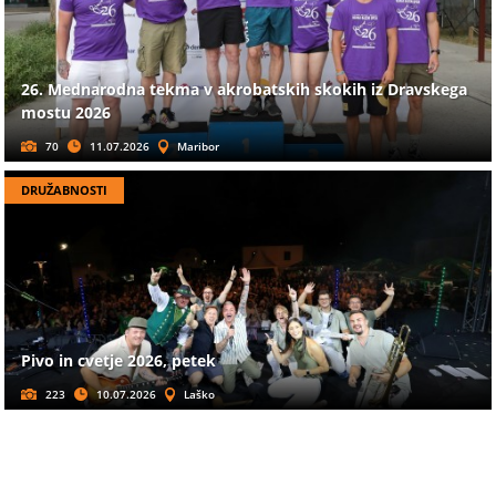
26. Mednarodna tekma v akrobatskih skokih iz Dravskega
mostu 2026
70
11.07.2026
Maribor
DRUŽABNOSTI
Pivo in cvetje 2026, petek
223
10.07.2026
Laško