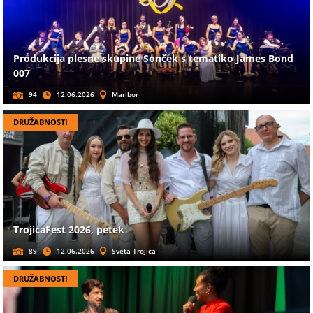
Produkcija plesne skupine Sonček s tematiko James Bond
007
94
12.06.2026
Maribor
DRUŽABNOSTI
TrojicaFest 2026, petek
89
12.06.2026
Sveta Trojica
DRUŽABNOSTI