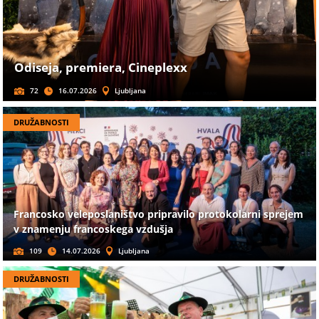
Odiseja, premiera, Cineplexx
72
16.07.2026
Ljubljana
DRUŽABNOSTI
Francosko veleposlaništvo pripravilo protokolarni sprejem
v znamenju francoskega vzdušja
109
14.07.2026
Ljubljana
DRUŽABNOSTI