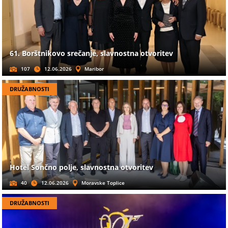
61. Borštnikovo srečanje, slavnostna otvoritev
107
12.06.2026
Maribor
DRUŽABNOSTI
Hotel Sončno polje, slavnostna otvoritev
40
12.06.2026
Moravske Toplice
DRUŽABNOSTI