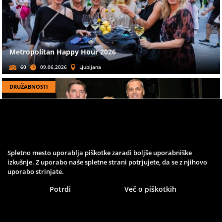
Metropolitan Happy Hour 2026
60
09.06.2026
Ljubljana
DRUŽABNOSTI
Spletno mesto uporablja piškotke zaradi boljše uporabniške
izkušnje. Z uporabo naše spletne strani potrjujete, da se z njihovo
To noč sem jo videl, drama Draga Jančarja v SNG Maribor
uporabo strinjate.
31
07.06.2026
Maribor
Potrdi
Več o piškotkih
DRUŽABNOSTI