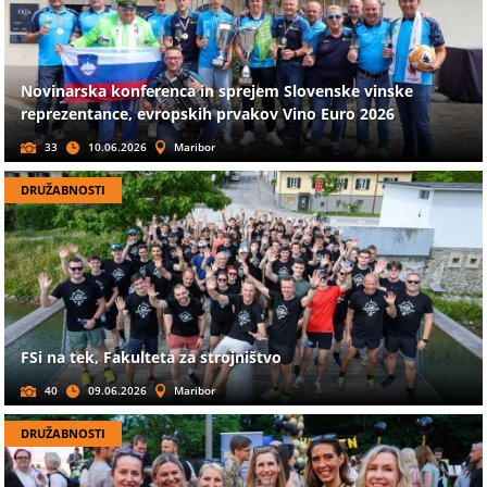
Novinarska konferenca in sprejem Slovenske vinske
reprezentance, evropskih prvakov Vino Euro 2026
33
10.06.2026
Maribor
DRUŽABNOSTI
FSi na tek, Fakulteta za strojništvo
40
09.06.2026
Maribor
DRUŽABNOSTI