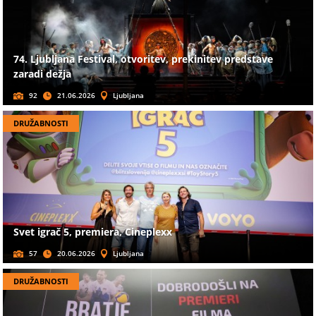
74. Ljubljana Festival, otvoritev, prekinitev predstave
zaradi dežja
92
21.06.2026
Ljubljana
DRUŽABNOSTI
Svet igrač 5, premiera, Cineplexx
57
20.06.2026
Ljubljana
DRUŽABNOSTI