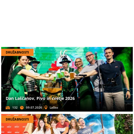
DRUŽABNOSTI
Dan Laščanov, Pivo in cvetje 2026
132
09.07.2026
Laško
DRUŽABNOSTI