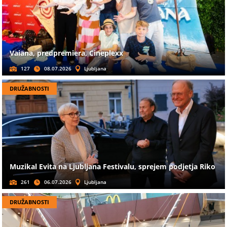
Vaiana, predpremiera, Cineplexx
127
08.07.2026
Ljubljana
DRUŽABNOSTI
Muzikal Evita na Ljubljana Festivalu, sprejem podjetja Riko
261
06.07.2026
Ljubljana
DRUŽABNOSTI