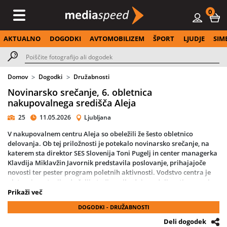
0
AKTUALNO
DOGODKI
AVTOMOBILIZEM
ŠPORT
LJUDJE
SIM
Domov
Dogodki
Družabnosti
Novinarsko srečanje, 6. obletnica
nakupovalnega središča Aleja
25
11.05.2026
Ljubljana
V nakupovalnem centru Aleja so obeležili že šesto obletnico
delovanja. Ob tej priložnosti je potekalo novinarsko srečanje, na
katerem sta direktor SES Slovenija Toni Pugelj in center managerka
Klavdija Miklavžin Javornik predstavila poslovanje, prihajajoče
novosti ter pester program poletnih aktivnosti. Vodstvo centra je
ob tem izpostavilo, da želijo tudi v prihodnje nadaljevati z razvojem
vsebin, ki obiskovalcem ponujajo več kot le nakupovalno izkušnjo,
Prikaži več
prostor srečevanj, dogodkov in urbanega življenjskega sloga.
DOGODKI - DRUŽABNOSTI
Od sobote, 16. maja, do petka, 29. maja, bo v ALEJI precej živahno.
Deli dogodek