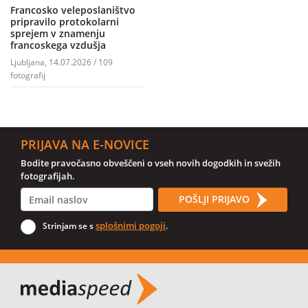
Francosko veleposlaništvo
pripravilo protokolarni
sprejem v znamenju
francoskega vzdušja
Ljubljana, 14.07.2026 / 109
fotografij
PRIJAVA NA E-NOVICE
Bodite pravočasno obveščeni o vseh novih dogodkih in svežih
fotografijah.
POŠLJI PRIJAVO
splošnimi pogoji
Strinjam se s
.