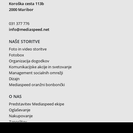
Koroška cesta 113b
2000 Maribor
031 377 776
info@mediaspeed.net
NAŠE STORITVE
Foto in video storitve
Fotobox
Organizacija dogodkov
Komunikacijske akcije in svetovanje
Management socialnih omrežji
Dizajn
Mediaspeed oranžni bonbončki
O NAS
Predstavitev Mediaspeed ekipe
Oglaševanje
Nakupovanje
Zaposlitev
Splošni pogoji poslovanja