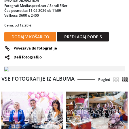
Številka: 26259X1025
Od 18. do 29. maja bo v ALEJI postavljen tudi mini golf Candyland,
Fotograf: Mediaspeed.net / Sandi Fišer
kjer se bodo obiskovalci lahko preizkusili v igri in osvojili nagrade
Čas posnetka: 11.05.2026 ob 11:09
trgovin in lokalov iz ALEJE. »Ideja je preprosta – da ljudje po
Velikost: 3600 x 2400
nakupovanju ostanejo še malo dlje, se družijo in zabavajo,« dodaja
Klavdija Miklavžin Javornik.
Cena: od 12,20 €
DODAJ V KOŠARICO
PREDLAGAJ PODPIS
Povezava do fotografije
Deli fotografijo
VSE FOTOGRAFIJE IZ ALBUMA
Pogled