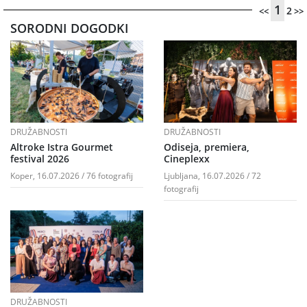
1
2
<<
>>
SORODNI DOGODKI
DRUŽABNOSTI
DRUŽABNOSTI
Altroke Istra Gourmet
Odiseja, premiera,
festival 2026
Cineplexx
Koper, 16.07.2026 / 76 fotografij
Ljubljana, 16.07.2026 / 72
fotografij
DRUŽABNOSTI