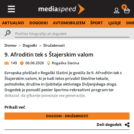
0
AKTUALNO
DOGODKI
AVTOMOBILIZEM
ŠPORT
LJUDJE
SIM
Domov
Dogodki
Družabnosti
9. Afroditin tek s Štajerskim valom
149
06.06.2026
Rogaška Slatina
Evropska ploščad v Rogaški Slatini je gostila že 9. Afroditin tek s
Štajerskim valom, ki je tudi letos privabil številne tekače,
pohodnike, družine in ljubitelje aktivnega življenjskega sloga.
Dogodek je ponudil pester športno-rekreativni program ter
dokazal, da gibanje povezuje vse generacije.
Športni dan se je začel že v zgodnjih jutranjih urah s prevzemom
Prikaži več
startnih številk, nato pa so za energično vzdušje poskrbeli nastopi
DOGODKI - DRUŽABNOSTI
plesne šole Kuš Ni Me in glasbene izvajalke Burjane. Pred
posameznimi teki so udeležence ogreli trenerji Fit by Urh in
Deli dogodek
KSimonFit, ki so poskrbeli za dobro pripravo na športne izzive.