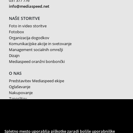
031 377 776
info@mediaspeed.net
NAŠE STORITVE
Foto in video storitve
Fotobox
Organizacija dogodkov
Komunikacijske akcije in svetovanje
Management socialnih omrežji
Dizajn
Mediaspeed oranžni bonbončki
O NAS
Predstavitev Mediaspeed ekipe
Oglaševanje
Nakupovanje
Zaposlitev
Splošni pogoji poslovanja
Varstvo osebnih podatkov
Piškotki
SPREMLJAJTE NAS
Spletno mesto uporablja piškotke zaradi boljše uporabniške