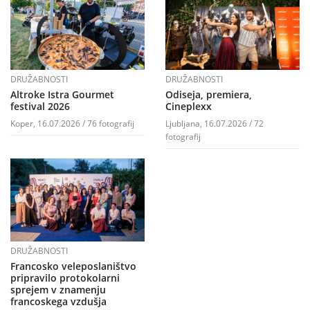
DRUŽABNOSTI
DRUŽABNOSTI
Altroke Istra Gourmet
Odiseja, premiera,
festival 2026
Cineplexx
Koper, 16.07.2026 / 76 fotografij
Ljubljana, 16.07.2026 / 72
fotografij
DRUŽABNOSTI
Francosko veleposlaništvo
pripravilo protokolarni
sprejem v znamenju
francoskega vzdušja