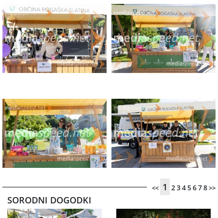
1
2
3
4
5
6
7
8
<<
>>
SORODNI DOGODKI