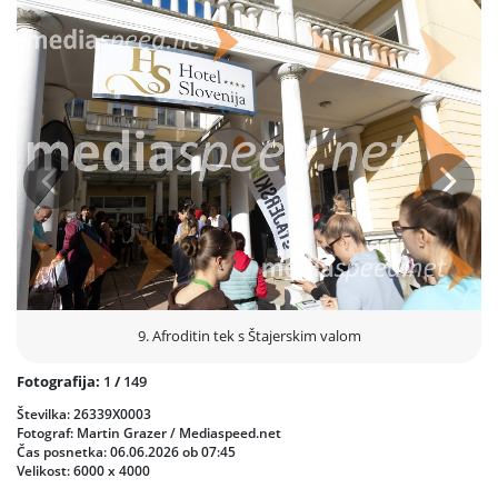
Na trasah različnih dolžin so se pomerili tekači na 1, 3, 5, 10 in 21
kilometrov. Poseben simbolni trenutek je zaznamoval skupinski
start teka na 3 in 5 kilometrov, ko so organizatorji v zrak spustili
balone kot znak povezanosti, zdravja in pozitivne energije.
Poleg tekaških preizkušenj je dogodek ponudil tudi Afroditin pohod
na Janino, kjer so pohodnike pričakale degustacije, glasba, igre in
prijetno druženje. Veliko zanimanja je pritegnil tudi test hoje, ki ga
je pripravila ekipa Zdravstvenega doma Šmarje pri Jelšah, medtem
Prejšnja
Nasled
ko je program Vozičkanje z Afrodito združil mlade družine in
spodbujal gibanje najmlajših.
Ob prihodu tekačev v cilj je Evropska ploščad znova zaživela v
športnem duhu, obiskovalci pa so uživali tudi ob spremljevalnem
programu, stojnicah in nastopu Glasbene šole Simona Plemenitaša.
Vrhunec dogajanja je bila podelitev pokalov in nagrad najhitrejšim
9. Afroditin tek s Štajerskim valom
posameznikom ter ekipam.
Fotografija:
1
/
149
Številka: 26339X0003
Fotograf: Martin Grazer / Mediaspeed.net
Čas posnetka: 06.06.2026 ob 07:45
Velikost: 6000 x 4000