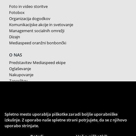
Foto in video storitve
Fotobox
Organizacija dogodkov
Komunikacijske akcije in svetovanje
Management socialnih omrežji
Dizajn
Mediaspeed oranžni bonbončki
O NAS
Predstavitev Mediaspeed ekipe
Oglaševanje
Nakupovanje
Zaposlitev
Splošni pogoji poslovanja
Varstvo osebnih podatkov
Piškotki
SPREMLJAJTE NAS
Spletno mesto uporablja piškotke zaradi boljše uporabniške
izkušnje. Z uporabo naše spletne strani potrjujete, da se z njihovo
uporabo strinjate.