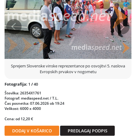
Prejšnja
Nasled
Sprejem Slovenske vinske reprezentance po osvojitvi 5. naslova
Evropskih prvakov v nogometu
Fotografija:
1
/
40
Številka: 26354X1761
Fotograf: mediaspeed.net / T.L.
Čas posnetka: 07.06.2026 ob 19:24
Velikost: 6000 x 4000
Cena: od 12,20 €
DODAJ V KOŠARICO
PREDLAGAJ PODPIS