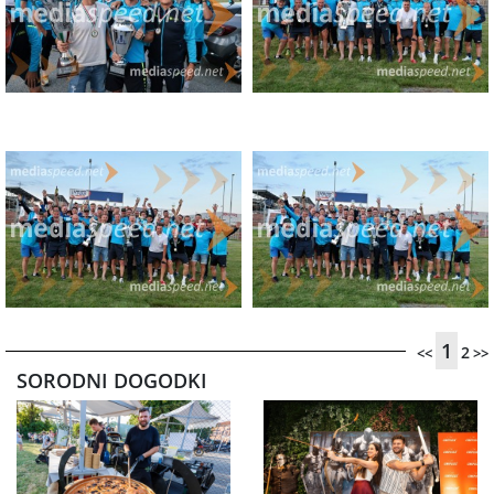
1
2
<<
>>
SORODNI DOGODKI