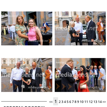
1
2
3
4
5
6
7
8
9
10
11
12
13
14
<<
>>