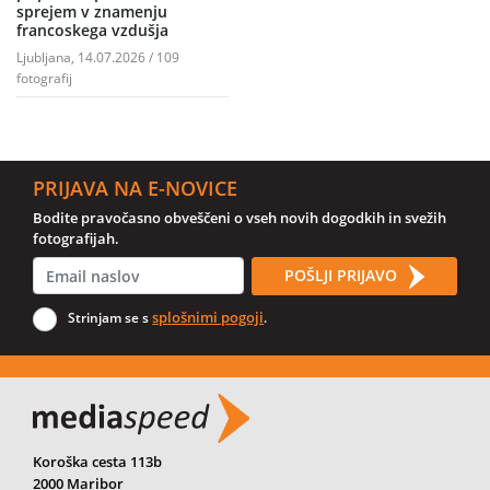
sprejem v znamenju
francoskega vzdušja
Ljubljana, 14.07.2026 / 109
fotografij
PRIJAVA NA E-NOVICE
Bodite pravočasno obveščeni o vseh novih dogodkih in svežih
fotografijah.
POŠLJI PRIJAVO
splošnimi pogoji
Strinjam se s
.
Koroška cesta 113b
2000 Maribor