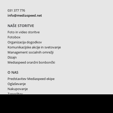
031 377 776
info@mediaspeed.net
NAŠE STORITVE
Foto in video storitve
Fotobox
Organizacija dogodkov
Komunikacijske akcije in svetovanje
Management socialnih omrežji
Dizajn
Mediaspeed oranžni bonbončki
O NAS
Predstavitev Mediaspeed ekipe
Oglaševanje
Nakupovanje
Zaposlitev
Splošni pogoji poslovanja
Varstvo osebnih podatkov
Piškotki