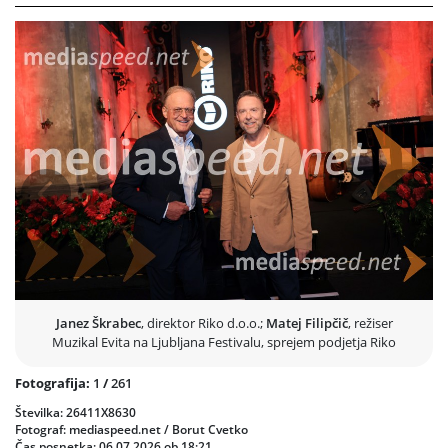
argentinski prvi dami Evi Perón, eni najbolj prepoznavnih političnih
osebnosti 20. stoletja. Mariborska produkcija je nastala v režiji
Svetlane Dramlić, ki je za uprizoritev pripravila povsem izvirno
odrsko postavitev, za katero je pridobila posebno soglasje
imetnikov avtorskih pravic.
V naslovni vlogi je navdušila operna prvakinja Sabina Cvilak, ob
njej pa je kot Juan Perón nastopil priznani britanski pevec in igralec
Mike Sterling, dolgoletni zvezdnik londonskega West Enda.
Predstava je občinstvo navdušila z razkošno glasbeno izvedbo,
odrsko estetiko in brezčasnimi uspešnicami, med katerimi je tudi
Prejšnja
Nasled
legendarna Don't Cry for Me, Argentina, ena najbolj prepoznavnih
skladb svetovne glasbene gledališke literature.
Janez Škrabec
, direktor Riko d.o.o.;
Matej Filipčič
, režiser
Muzikal Evita na Ljubljana Festivalu, sprejem podjetja Riko
Fotografija:
1
/
261
Številka: 26411X8630
Fotograf: mediaspeed.net / Borut Cvetko
Čas posnetka: 06.07.2026 ob 18:21