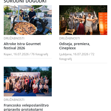
SORODNI DOGODKI
DRUŽABNOSTI
DRUŽABNOSTI
Altroke Istra Gourmet
Odiseja, premiera,
festival 2026
Cineplexx
Koper, 16.07.2026 / 76 fotografij
Ljubljana, 16.07.2026 / 72
fotografij
DRUŽABNOSTI
Francosko veleposlaništvo
pripravilo protokolarni