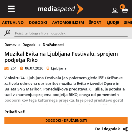
0
AKTUALNO
DOGODKI
AVTOMOBILIZEM
ŠPORT
LJUDJE
SIM
Domov
Dogodki
Družabnosti
Muzikal Evita na Ljubljana Festivalu, sprejem
podjetja Riko
261
06.07.2026
Ljubljana
V okviru 74. Ljubljana Festivala je v poletnem gledališču Križanke
zaživela odmevna uprizoritev muzikala Evita v izvedbi Opere in
Baleta SNG Maribor. Ponedeljkova predstava, 6. julija, je potekala
tudi v znamenju sprejema podjetja RIKO, enega od pomembnih
podpornikov tega kulturnega projekta, ki je pred predstavo gostil
svoje poslovne partnerje in goste. Dogodka se je udeležila tudi
predsednica Republike Slovenije Nataša Pirc Musar.
Prikaži več
DOGODKI - DRUŽABNOSTI
Muzikal Evita, ki sta ga ustvarila legendarni skladatelj Andrew
Lloyd Webber in pisec besedil Tim Rice, pripoveduje zgodbo o
Deli dogodek