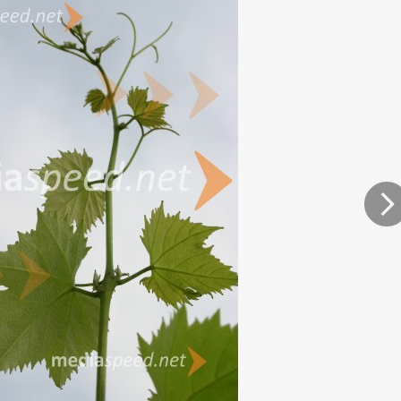
ndler (Ritoznoju), krhkopetec. Najverjetneje je ime dobil po psevdonimu pošči
rskem, seveda, najbolj razširjena pa je pri nas in je v preteklosti zraven ra
rskih vinogradih.Iz sorte šipon dobimo vino, ki je svetlo rumeno-zelenkaste 
o, pitno vino z nekoliko bolj izraženo kislino. Ima nežno sortno cvetico. Alk
a je v zelo širokem razponu, od najbolj navadnega tankega do najžlahtnejšeg
avnih danosti in vinogradnika oziroma kletarja. Če je visoke kakovosti, se t
ganec.Kako prepoznamo sorto šipon- Sorte vinske trte prepoznamo po rastn
 je značilen belkasto obarvan vršiček z izraženo pokončno rastjo. List je velik,
o kosmato spodnjo stranjo, kar je značilno še za sorto ranfol in staro sorto ta
to vejnat. Jagoda je nekoliko eliptična in srednje velika, zelenkasto rumene 
i lisami po lesu. Za šipon je značilen debel stržen, kar pomeni, da je zelo obču
ih jagod s ciljem večjega pridelka in doseganjem višjega sladkorjaPosebnosti s
svežino, lahkotnost in pitnost. Šipon velja za najbolj rodno sorto in ker so jo
Na
č dosegala svoje kvalitete. Z vračanjem stila vina suho, pa šipon kot sorta 
radi svojih lastnosti ponudi najrazličnejšo kvaliteto vina, od prijetnega sveže
lavo suhih vin mora grozdje pravilno dozoreti (prijetne kisline in zadovolji
ravstveno stanje. Za doseganje polnosti v okusu in stabilnosti vina je zažel
njej. Mlademu vinu pa zelo odgovarja, če kar nekaj časa obleži na finih drožeh
pošteva vsa tehnološka navodila, ki mu zagotavljajo pridelavo kakovostne
delamo zdravo grozdje, katero primerno tehnološko dozori in v polni zrelos
ahko dobimo tudi najslabšo kvaliteto vina.Najboljše lege šipona so južne do
hajajo okrog Ljutomersko-Ormoških goric. Trta šipona spomladi sorazmerno 
liko bolj pa je občutljiva še na zimsko pozebo, saj vemo, da je pozna sorta 
a preveč rodovitnih tal. Mora pa biti pravilno razmerje med hranili, K, P, B in