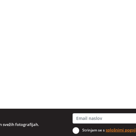
 svežih fotografijah.
splošnimi pogoj
Strinjam se s