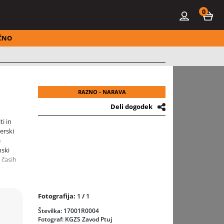
0
ČNO
RAZNO - NARAVA
Deli dogodek
i in
erski
e
mski
 časih
Die
lavna
u pri
Fotografija:
1
/
1
Številka: 17001R0004
 žuti
Fotograf: KGZS Zavod Ptuj