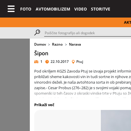
FOTO
AVTOMOBILIZEM
VIDEO
STORITVE
AK
Domov
Razno
Narava
Šipon
1
22.10.2017
Ptuj
Pod okriljem KGZS Zavoda Ptuj se izvaja projekt informir
približati sheme kakovosti vin in tudi sortne in njihove 
vinorodni deželi. Je naša avtohtona sorta in ob prebiran
zapise.- Cesar Probus (276–282) je s svojimi vojaki pomag
spomeniki iz teh časov z okraski vinske trte v Ptuju so ž
so takrat izdelovali v Ptuju v tovarniškem obratu velike
Landwirtschaft des Hertzogums Steirermark, Gratz 1846, nav
Prikaži več
sorta v Ljutomersko-ormoških goricah: v Jeruzalemu, Žel
Ptuju. Zunaj Slovenskih goric so rasli izvrstni šiponi v Z
Slovenskih goric, 1969)Nadalje legenda pravi, da ko je 
požirku vzkliknil: "Si bon". Slišalo se je šipon.Sorto ši