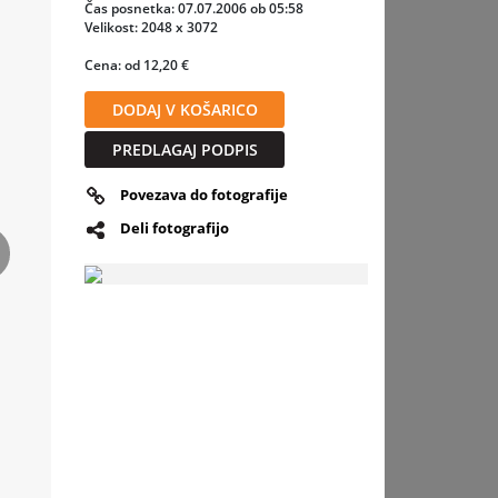
p, kar
Čas posnetka: 07.07.2006 ob 05:58
nfola
Velikost: 2048 x 3072
barve s
Cena: od 12,20 €
ohola
a, to je
DODAJ V KOŠARICO
udi
em
PREDLAGAJ PODPIS
ntovina.
Povezava do fotografije
barve in
tljiv na
Deli fotografijo
orte
slednja
ponovno
ga za
va
en
.Za
ga
ti. V
zgodaj
in les
 Mg.