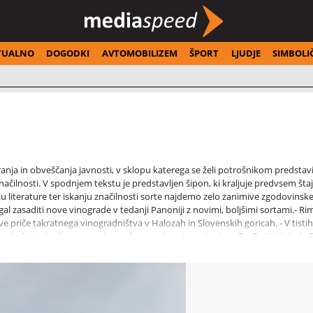
TUALNO
DOGODKI
AVTOMOBILIZEM
ŠPORT
LJUDJE
SIMBOLI
anja in obveščanja javnosti, v sklopu katerega se želi potrošnikom predstavit
značilnosti. V spodnjem tekstu je predstavljen šipon, ki kraljuje predvsem štaj
ju literature ter iskanju značilnosti sorte najdemo zelo zanimive zgodovinsk
al zasaditi nove vinograde v tedanji Panoniji z novimi, boljšimi sortami.- Ri
ive priče takratnega vinogradništva v Halozah in Slovenskih goricah. - V tistih
 trebušaste lončene posode, amfora za shranjevanje vina.- Dr. Fr. X. Hlubek: 
aja. Izvrstna, najboljša vina v vsej štajerski deželi je šipon. Šipon je bil g
eznih dverih, v Ilovcu, dalje Črešnjevcu pri Gornji Radgoni in v Mestnem vrh
avrču v Halozah (jagodni izbori).(Vir: I. Zupanič, Zgodovina vinogradništva na
Napoleon oblegal naše kraje, je sredi ljutomersko-ormoških goric že ob prvem
pon najdemo pod naslednjimi imeni, in sicer: mozler, poščip, moslavac, moslavac