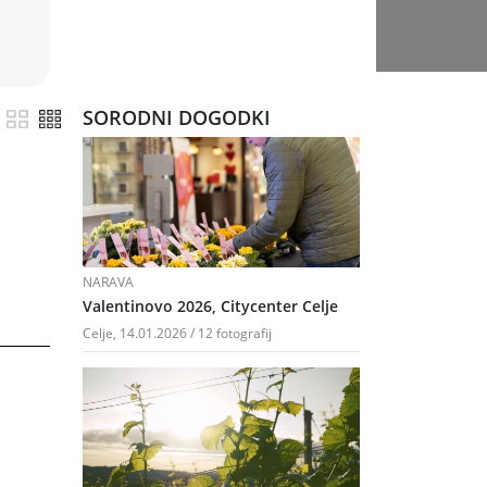
, vendar
tleh
 trte
V moštu
SORODNI DOGODKI
ta
peli
judje
ga
to,
nja; malo
969)
NARAVA
Valentinovo 2026, Citycenter Celje
Celje, 14.01.2026 / 12 fotografij