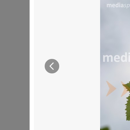
(bijeli, Hrvaška), Furmint feher (Madžarska), Grasă, Bra
pomeni osip, osipati. Sorta zasledimo na Hrvaškem, Madža
predstavljala glavno sorto, še zlasti v Ormoško-Ljutome
precej izraženim svežim sadnim vonjem. Je sveže, prijetn
nekaj manj, sorazmerno z drugimi sortami. Kakovost vin
bogatega suhega jagodnega izbora, vse je odvisno od nar
dobro stara. Vino normalne trgatve je odlično za briz
vršičku, obliki lista, obliki grozda in barvi lesa. Za šipon
temnozelen, okroglast, trodelen ali celo cel in z značiln
Grozd šipona je srednje velik do velik, podolgovat, pogos
z debelo kožico.- Barva lesa je rjavo belkasta z vzdolžnim
pozebo. - Novejše selekcije so šle v smeri nekoliko večj
šiponSortne lastnosti so poudarjena kislina, ki daje vinu 
Prejšnja
vinogradniki v preteklosti preobremenjevali, sorta ni ve
pridobiva na pomenu, še zlasti v zvrsteh. Je sorta, kia za
brizganec do izjemnega suhega jagodnega izbora.Za pride
sladkorna stopnja), pri čemer je zaželeno stoodstotno zd
biološki razkis, bodisi že med fermentacijo ali takoj po 
vinogradnika je pomembno, da trte ne preobremeni in u
grozdja. Zato je s tehnološkega vidika pomembno, da pri
kolikor bo grozdje nedozorelo in trta preobremenjena, l
jugozahodne. Znano je, da so najboljše lege šipona na
odganja, zato je občutljiva na spomladansko pozebo, neko
trte v jeseni zelo počasi dozori. Glede zemljišč ne zahtev