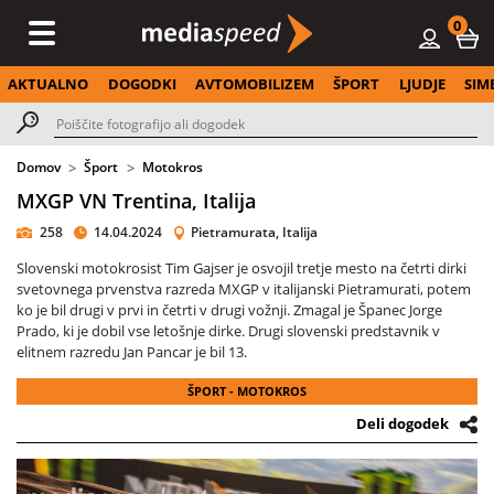
0
AKTUALNO
DOGODKI
AVTOMOBILIZEM
ŠPORT
LJUDJE
SIM
Domov
Šport
Motokros
MXGP VN Trentina, Italija
258
14.04.2024
Pietramurata, Italija
Slovenski motokrosist Tim Gajser je osvojil tretje mesto na četrti dirki
svetovnega prvenstva razreda MXGP v italijanski Pietramurati, potem
ko je bil drugi v prvi in četrti v drugi vožnji. Zmagal je Španec Jorge
Prado, ki je dobil vse letošnje dirke. Drugi slovenski predstavnik v
elitnem razredu Jan Pancar je bil 13.
ŠPORT - MOTOKROS
Deli dogodek