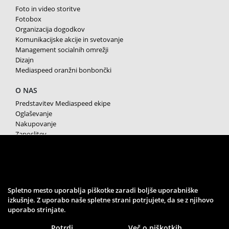
Foto in video storitve
Fotobox
Organizacija dogodkov
Komunikacijske akcije in svetovanje
Management socialnih omrežji
Dizajn
Mediaspeed oranžni bonbončki
O NAS
Predstavitev Mediaspeed ekipe
Oglaševanje
Nakupovanje
Zaposlitev
Splošni pogoji poslovanja
Varstvo osebnih podatkov
Piškotki
SPREMLJAJTE NAS
Spletno mesto uporablja piškotke zaradi boljše uporabniške
izkušnje. Z uporabo naše spletne strani potrjujete, da se z njihovo
uporabo strinjate.
Potrdi
Več o piškotkih