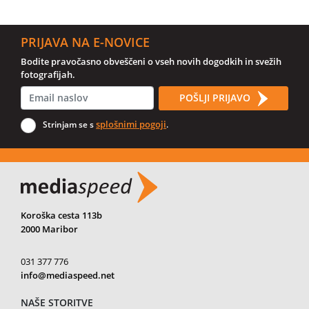
PRIJAVA NA E-NOVICE
Bodite pravočasno obveščeni o vseh novih dogodkih in svežih
fotografijah.
POŠLJI PRIJAVO
splošnimi pogoji
Strinjam se s
.
Koroška cesta 113b
2000 Maribor
031 377 776
info@mediaspeed.net
NAŠE STORITVE