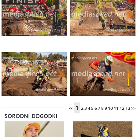
1
2
3
4
5
6
7
8
9
10
11
12
13
<<
>>
SORODNI DOGODKI