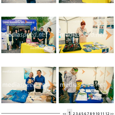
1
2
3
4
5
6
7
8
9
10
11
12
<<
>>