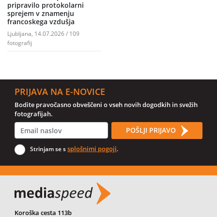
pripravilo protokolarni
sprejem v znamenju
francoskega vzdušja
Ljubljana, 14.07.2026 / 109
fotografij
PRIJAVA NA E-NOVICE
Bodite pravočasno obveščeni o vseh novih dogodkih in svežih
fotografijah.
POŠLJI PRIJAVO
splošnimi pogoji
Strinjam se s
.
Koroška cesta 113b