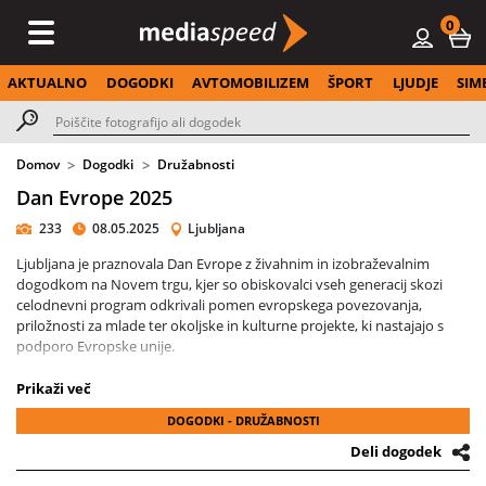
0
AKTUALNO
DOGODKI
AVTOMOBILIZEM
ŠPORT
LJUDJE
SIM
Domov
Dogodki
Družabnosti
Dan Evrope 2025
233
08.05.2025
Ljubljana
Ljubljana je praznovala Dan Evrope z živahnim in izobraževalnim
dogodkom na Novem trgu, kjer so obiskovalci vseh generacij skozi
celodnevni program odkrivali pomen evropskega povezovanja,
priložnosti za mlade ter okoljske in kulturne projekte, ki nastajajo s
podporo Evropske unije.
Na stojnicah in interaktivnih točkah so se predstavljali programi
Prikaži več
kohezijske politike, čezmejnega sodelovanja, notranjih zadev ter
DOGODKI - DRUŽABNOSTI
evropskega sklada za pomorstvo, ribištvo in akvakulturo, obiskovalci
pa so lahko v pogovoru z ambasadorji Evropskega podnebnega pakta
Deli dogodek
izvedeli, kako živeti bolj trajnostno. Mladi so dobili vpogled v