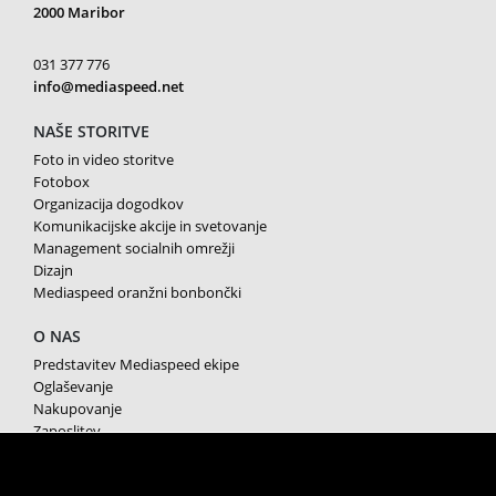
2000 Maribor
031 377 776
info@mediaspeed.net
NAŠE STORITVE
Foto in video storitve
Fotobox
Organizacija dogodkov
Komunikacijske akcije in svetovanje
Management socialnih omrežji
Dizajn
Mediaspeed oranžni bonbončki
O NAS
Predstavitev Mediaspeed ekipe
Oglaševanje
Nakupovanje
Zaposlitev
Splošni pogoji poslovanja
Varstvo osebnih podatkov