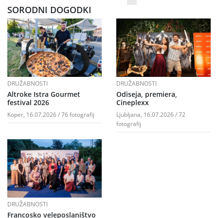
SORODNI DOGODKI
DRUŽABNOSTI
DRUŽABNOSTI
Altroke Istra Gourmet
Odiseja, premiera,
festival 2026
Cineplexx
Koper, 16.07.2026 / 76 fotografij
Ljubljana, 16.07.2026 / 72
fotografij
DRUŽABNOSTI
Francosko veleposlaništvo