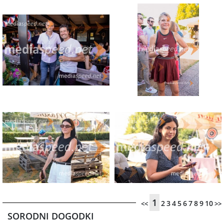
1
2
3
4
5
6
7
8
9
10
<<
>>
SORODNI DOGODKI