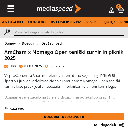
0
AKTUALNO
DOGODKI
AVTOMOBILIZEM
ŠPORT
LJUDJE
SIM
Domov
Dogodki
Družabnosti
AmCham x Nomago Open teniški turnir in piknik
2025
188
03.07.2025
Ljubljana
V sproščenem, a športno tekmovalnem duhu se je na igriščih GIBI
šport v Ljubljani odvil tradicionalni AmCham x Nomago Open teniški
turnir, ki se je zaključil z nepozabnim piknikom v ameriškem slogu.
Dogajanje se je začelo na turnirju dvojic, ki je potekal po pravilih t. i.
»šampanjec« sistema. Kljub prijateljski atmosferi ni manjkalo športne
vneme – še posebej zato, ker je zmagovalna dvojica prejela
Prikaži več
ekskluzivno nagrado: letalski karti in vstopnici za ogled enodnevnega
DOGODKI - DRUŽABNOSTI
grand slam turnirja US Open 2025 v New Yorku.
Deli dogodek