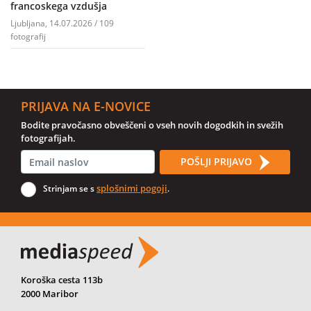
francoskega vzdušja
Ljubljana, 14.07.2026 / 109
fotografij
PRIJAVA NA E-NOVICE
Bodite pravočasno obveščeni o vseh novih dogodkih in svežih
fotografijah.
POŠLJI PRIJAVO
splošnimi pogoji
Strinjam se s
.
Koroška cesta 113b
2000 Maribor