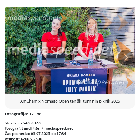
Po napetem tekmovanju so se vsi zbrani preselili na piknik, kjer so ob
ameriških dobrotah, sproščeni glasbi in prijetni družbi obeležili
ameriški dan neodvisnosti. Dogodek je ponudil edinstveno priložnost
za neformalno mreženje, povezovanje in praznovanje v pravi AmCham
maniri.
Oba dela dogodka – športni in družabni – sta bila izjemno dobro
obiskana, nasmejani obrazi in športni duh pa dokazujejo, da je
AmCham x Nomago Open postal ena izmed najbolj priljubljenih
poletnih tradicij poslovne skupnosti v Sloveniji.
Prejšnja
Nasled
AmCham x Nomago Open teniški turnir in piknik 2025
Fotografija:
1
/
188
Številka: 25426X3226
Fotograf: Sandi Fišer / mediaspeed.net
Čas posnetka: 03.07.2025 ob 17:34
Velikost: 4200 x 2800