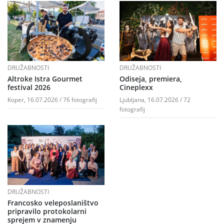
DRUŽABNOSTI
DRUŽABNOSTI
Altroke Istra Gourmet
Odiseja, premiera,
festival 2026
Cineplexx
Koper, 16.07.2026 / 76 fotografij
Ljubljana, 16.07.2026 / 72
fotografij
DRUŽABNOSTI
Francosko veleposlaništvo
pripravilo protokolarni
sprejem v znamenju