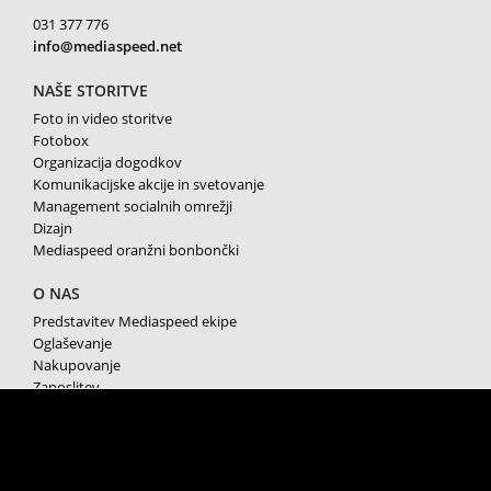
031 377 776
info@mediaspeed.net
NAŠE STORITVE
Foto in video storitve
Fotobox
Organizacija dogodkov
Komunikacijske akcije in svetovanje
Management socialnih omrežji
Dizajn
Mediaspeed oranžni bonbončki
O NAS
Predstavitev Mediaspeed ekipe
Oglaševanje
Nakupovanje
Zaposlitev
Splošni pogoji poslovanja
Varstvo osebnih podatkov
Piškotki