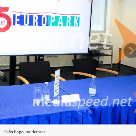
Na
Sašo Papp
, moderator