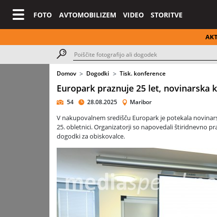
FOTO
AVTOMOBILIZEM
VIDEO
STORITVE
AK
Domov
Dogodki
Tisk. konference
Europark praznuje 25 let, novinarska 
54
28.08.2025
Maribor
V nakupovalnem središču Europark je potekala novinarsk
25. obletnici. Organizatorji so napovedali štiridnevno pr
dogodki za obiskovalce.