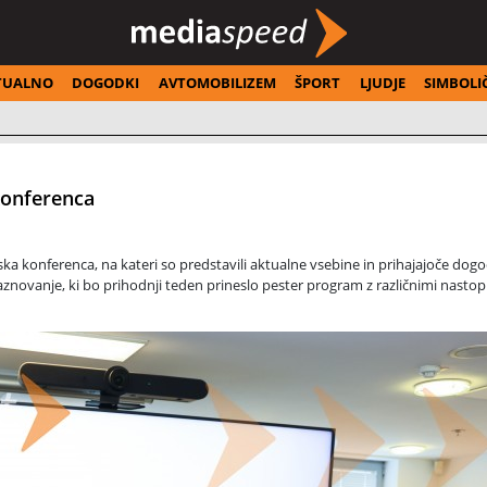
TUALNO
DOGODKI
AVTOMOBILIZEM
ŠPORT
LJUDJE
SIMBOLI
konferenca
a konferenca, na kateri so predstavili aktualne vsebine in prihajajoče dog
aznovanje, ki bo prihodnji teden prineslo pester program z različnimi nastopi