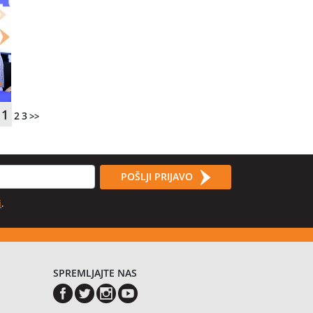
1
2
3
>>
POŠLJI PRIJAVO
i
.
SPREMLJAJTE NAS