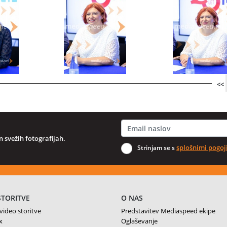
<<
 svežih fotografijah.
splošnimi pogoj
Strinjam se s
STORITVE
O NAS
 video storitve
Predstavitev Mediaspeed ekipe
x
Oglaševanje