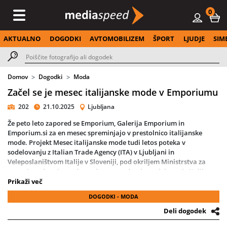
0
AKTUALNO
DOGODKI
AVTOMOBILIZEM
ŠPORT
LJUDJE
SIM
Domov
Dogodki
Moda
Začel se je mesec italijanske mode v Emporiumu
202
21.10.2025
Ljubljana
Že peto leto zapored se Emporium, Galerija Emporium in
Emporium.si za en mesec spreminjajo v prestolnico italijanske
mode. Projekt Mesec italijanske mode tudi letos poteka v
sodelovanju z Italian Trade Agency (ITA) v Ljubljani in
Veleposlaništvom Italije v Sloveniji, pod okriljem Ministrstva za
zunanje zadeve in mednarodno gospodarsko sodelovanje Italije.
Prikaži več
Slovesno otvoritev so zaznamovali veleposlanik Italije v Sloveniji,
DOGODKI - MODA
Nj. Eksc. Giuseppe Cavagna, direktor Italian Trade Agency v
Ljubljani, g. Giacomo Ricciotti, in direktorica podjetja Magistrat
Deli dogodek
International, ga. Jožica Brcar, ki so skupaj simbolično napovedali
začetek meseca, posvečenega italijanskemu slogu in prefinjenosti.