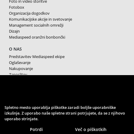
Foto in video storitve
Fotobox
Organizacija dogodkov
Komunikacijske akcije in svetovanje
Management socialnih omrežji
Dizajn
Mediaspeed oranžni bonbončki
O NAS
Predstavitev Mediaspeed ekipe
Oglaševanje
Nakupovanje
Zaposlitev
Splošni pogoji poslovanja
Varstvo osebnih podatkov
Piškotki
SPREMLJAJTE NAS
Spletno mesto uporablja piškotke zaradi boljše uporabniške
izkušnje. Z uporabo naše spletne strani potrjujete, da se z njihovo
uporabo strinjate.
Potrdi
Več o piškotkih