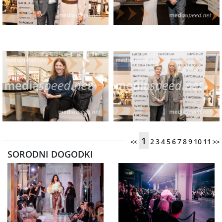
1
2
3
4
5
6
7
8
9
10
11
<<
>>
SORODNI DOGODKI