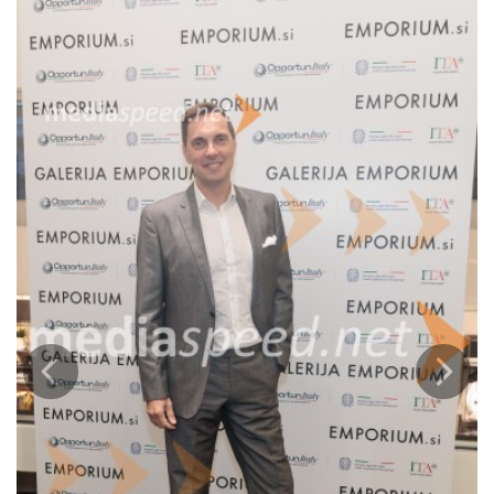
Od 20. oktobra do 20. novembra 2025 bodo v Emporiumu in Galeriji
Emporium potekali številni dogodki v znamenju italijanske mode –
od predstavitev novih kolekcij in svetovnih modnih znamk do
modnih svetovanj z italijanskimi strokovnjaki. Obiskovalci bodo
lahko spoznali tudi zakulisje italijanskega dizajna, tradicije in ročne
spretnosti, ki ustvarjajo tisti značilni pridih »Made in Italy«.
Na blogu spletne trgovine Emporium.si pa bodo skozi ves mesec
objavljene zanimive vsebine o največjih trendih sezone, modnih
nasvetih ter inspiracijah za stajlinge v italijanskem duhu, ki
poudarjajo preplet elegance, kakovosti in sodobne estetike.
Emporium, Galerija Emporium in Emporium.si s svojo izjemno
ponudbo prestižnih italijanskih blagovnih znamk, kot so Max Mara,
Armani, Valentino, Pinko, Liu Jo in druge, nadaljujejo svoje
poslanstvo: približati slovenskim ljubiteljem mode tisto brezčasno
prefinjenost, ki jo pooseblja italijanski stil.
Prejšnja
Nasled
Mesec italijanske mode je priložnost, da začutite italijansko
eleganco, kreativnost in brezčasni šarm, ki že desetletja navdihuje
modni svet.