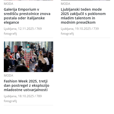
MODA
MODA
Galerija Emporium v
Ljubljanski teden mode
središču prestolnice znova
2025 zaključil s poklonom
postala oder italijanske
mladim talentom in
elegance
modnim presežkom
Ljubljana, 12.11.2025 / 769
Ljubljana, 19.10.2025 / 739
fotografij
fotografij
MODA
Fashion Week 2025, tretji
dan postregel z eksplozijo
mladostne ustvarjalnosti
Ljubljana, 18.10.2025 / 789
fotografij