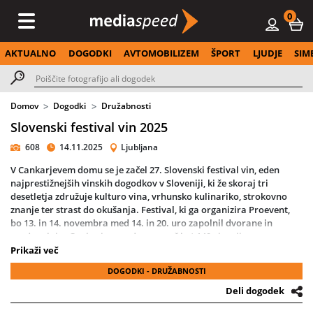
0
AKTUALNO
DOGODKI
AVTOMOBILIZEM
ŠPORT
LJUDJE
SIM
Domov
Dogodki
Družabnosti
Slovenski festival vin 2025
608
14.11.2025
Ljubljana
V
Cankarjevem domu
se je začel
27. Slovenski festival vin
, eden
najprestižnejših vinskih dogodkov v Sloveniji, ki že skoraj tri
desetletja združuje
kulturo vina
, vrhunsko
kulinariko
, strokovno
znanje ter strast do okušanja. Festival, ki ga organizira
Proevent
,
bo 13. in 14. novembra med 14. in 20. uro zapolnil dvorane in
predavalnice Cankarjevega doma z več kot
140 vinarji
,
ekskluzivnimi delavnicami, mojstrskimi degustacijami in
Prikaži več
spremljevalnim programom. Dogodek je del
November Gourmeja
,
DOGODKI - DRUŽABNOSTI
častni pokrovitelj pa je
minister za gospodarstvo, turizem in šport
Matjaž Han
.
Deli dogodek
Letos festival ponovno navdušuje s pestro izbiro najboljših