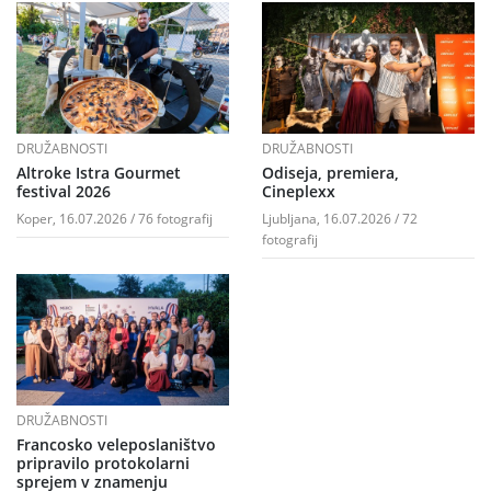
DRUŽABNOSTI
DRUŽABNOSTI
Altroke Istra Gourmet
Odiseja, premiera,
festival 2026
Cineplexx
Koper, 16.07.2026 / 76 fotografij
Ljubljana, 16.07.2026 / 72
fotografij
DRUŽABNOSTI
Francosko veleposlaništvo
pripravilo protokolarni
sprejem v znamenju