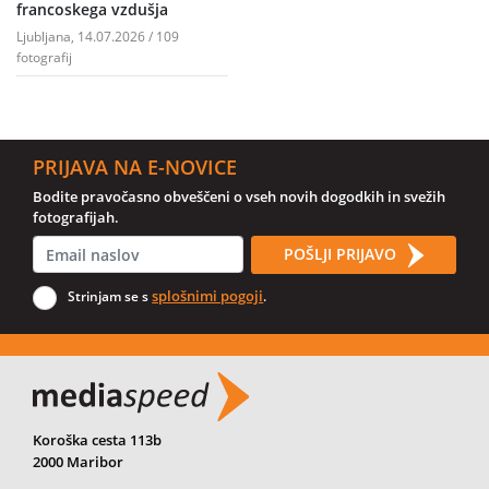
francoskega vzdušja
Ljubljana, 14.07.2026 / 109
fotografij
PRIJAVA NA E-NOVICE
Bodite pravočasno obveščeni o vseh novih dogodkih in svežih
fotografijah.
POŠLJI PRIJAVO
splošnimi pogoji
Strinjam se s
.
Koroška cesta 113b
2000 Maribor