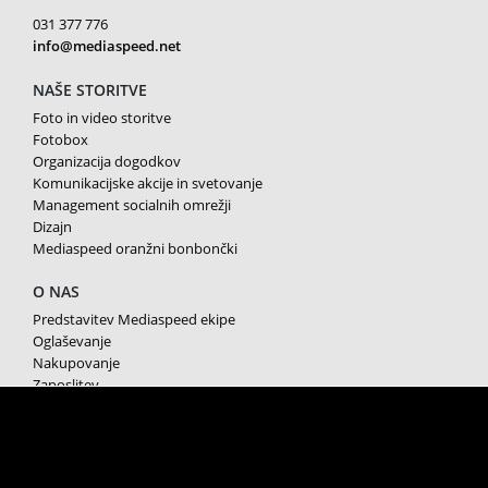
031 377 776
info@mediaspeed.net
NAŠE STORITVE
Foto in video storitve
Fotobox
Organizacija dogodkov
Komunikacijske akcije in svetovanje
Management socialnih omrežji
Dizajn
Mediaspeed oranžni bonbončki
O NAS
Predstavitev Mediaspeed ekipe
Oglaševanje
Nakupovanje
Zaposlitev
Splošni pogoji poslovanja
Varstvo osebnih podatkov
Piškotki