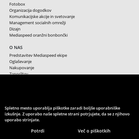
Fotobox
Organizacija dogodkov
Komunikacijske akcije in svetovanje
Management socialnih omrežji
Dizajn
Mediaspeed oranžni bonbončki
O NAS
Predstavitev Mediaspeed ekipe
Oglaševanje
Nakupovanje
Zaposlitev
Splošni pogoji poslovanja
Varstvo osebnih podatkov
Piškotki
SPREMLJAJTE NAS
Spletno mesto uporablja piškotke zaradi boljše uporabniške
izkušnje. Z uporabo naše spletne strani potrjujete, da se z njihovo
uporabo strinjate.
Potrdi
Več o piškotkih