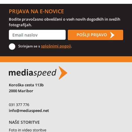
PRIJAVA NA E-NOVICE
Bodite pravočasno obveščeni o vseh novih dogodkih in svežih
fotografijah.
POŠLJI PRIJAVO
splošnimi pogoji
Strinjam se s
.
Koroška cesta 113b
2000 Maribor
031 377 776
info@mediaspeed.net
NAŠE STORITVE
Foto in video storitve