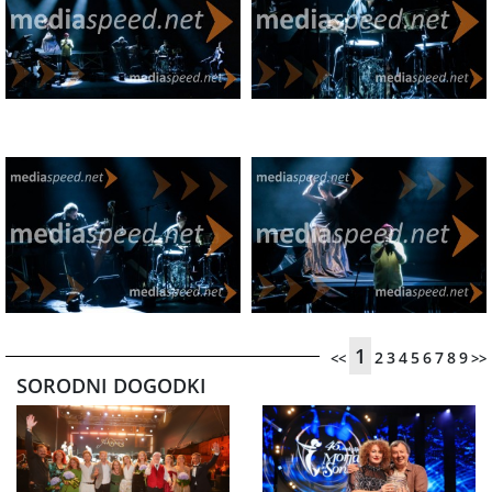
1
2
3
4
5
6
7
8
9
<<
>>
SORODNI DOGODKI