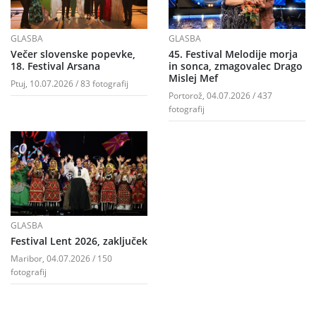
GLASBA
GLASBA
Večer slovenske popevke,
45. Festival Melodije morja
18. Festival Arsana
in sonca, zmagovalec Drago
Mislej Mef
Ptuj, 10.07.2026 / 83 fotografij
Portorož, 04.07.2026 / 437
fotografij
GLASBA
Festival Lent 2026, zaključek
Maribor, 04.07.2026 / 150
fotografij