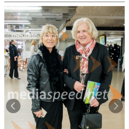
prepoznavno, svetlo in hkrati poglobljeno glasbeno govorico
povezal jazzovsko improvizacijo z ritmično strukturo flamenka
bulería. Njegova interpretacija je našla močan odmev v vrhunski
zasedbi glasbenikov, ki so z izjemno občutljivostjo gradili napeto, a
tekočo glasbeno tkivo večera.
Posebno razsežnost je projektu dodala plesalka Urška Centa, ki je s
svojo telesno prezenco, ritmično natančnostjo in improvizacijskim
pristopom glasbo prevedla v gib. Njena interpretacija ni bila zgolj
plesna spremljava, temveč enakovreden del pripovedi, v kateri je
telo postalo nosilec ritma, pomena in čustev. Njeno delo je večeru
vdahnilo izrazito pripovedno noto ter odprlo prostor za subtilne, a
močne dialoge med zvokom in gibanjem.
Koncertno-performativni večer je nastal v okviru cikla Noches de
tablao, ki v Cankarjevem domu že od leta 2017 predstavlja sodobne
pristope k flamenku in njegovemu povezovanju z drugimi
umetniškimi žanri. Constellations je to poslanstvo uresničil v
polnosti kot srečanje tradicije in inovacije, lokalnega in
mednarodnega, glasbe in plesa.
Prejšnja
Nasled