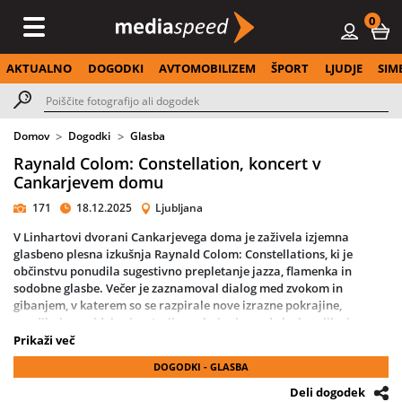
0
AKTUALNO
DOGODKI
AVTOMOBILIZEM
ŠPORT
LJUDJE
SIM
Domov
Dogodki
Glasba
Raynald Colom: Constellation, koncert v
Cankarjevem domu
171
18.12.2025
Ljubljana
V Linhartovi dvorani Cankarjevega doma je zaživela izjemna
glasbeno plesna izkušnja Raynald Colom: Constellations, ki je
občinstvu ponudila sugestivno prepletanje jazza, flamenka in
sodobne glasbe. Večer je zaznamoval dialog med zvokom in
gibanjem, v katerem so se razpirale nove izrazne pokrajine,
navdihnjene z idejo sinestezije prehajanja med glasbo, sliko in
telesom.
Prikaži več
DOGODKI - GLASBA
Osrednji ustvarjalec projekta, francoski trobentač Raynald Colom,
danes eden najvidnejših glasov evropskega jazza, je s svojo
Deli dogodek