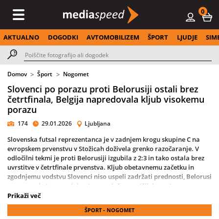
0
AKTUALNO
DOGODKI
AVTOMOBILIZEM
ŠPORT
LJUDJE
SIM
Domov
Šport
Nogomet
Slovenci po porazu proti Belorusiji ostali brez
četrtfinala, Belgija napredovala kljub visokemu
porazu
174
29.01.2026
Ljubljana
Slovenska futsal reprezentanca je v zadnjem krogu skupine C na
evropskem prvenstvu v Stožicah doživela grenko razočaranje. V
odločilni tekmi je proti Belorusiji izgubila z 2:3 in tako ostala brez
uvrstitve v četrtfinale prvenstva. Kljub obetavnemu začetku in
zgodnjemu vodstvu Slovenci niso uspeli zadržati prednosti, Belorusi
pa so z zrelo in napadalno igro zasluženo prišli do svoje prve zmage
na evropskih prvenstvih.
Prikaži več
ŠPORT - NOGOMET
Tekma se je za domače začela sanjsko, saj je Jeremy Bukovec