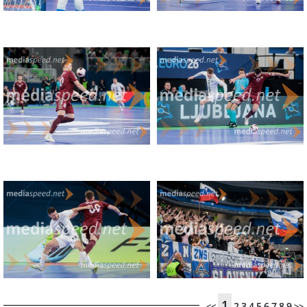
1
2
3
4
5
6
7
8
9
<<
>>