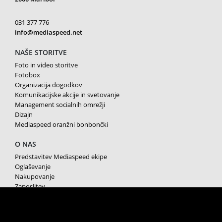
031 377 776
info@mediaspeed.net
NAŠE STORITVE
Foto in video storitve
Fotobox
Organizacija dogodkov
Komunikacijske akcije in svetovanje
Management socialnih omrežji
Dizajn
Mediaspeed oranžni bonbončki
O NAS
Predstavitev Mediaspeed ekipe
Oglaševanje
Nakupovanje
Zaposlitev
Splošni pogoji poslovanja
Varstvo osebnih podatkov
Piškotki