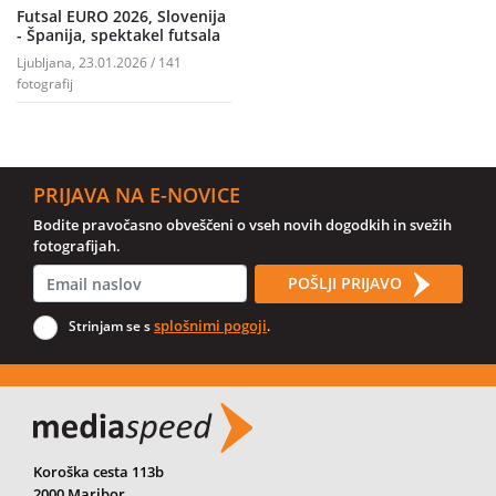
Futsal EURO 2026, Slovenija
- Španija, spektakel futsala
Ljubljana, 23.01.2026 / 141
fotografij
PRIJAVA NA E-NOVICE
Bodite pravočasno obveščeni o vseh novih dogodkih in svežih
fotografijah.
POŠLJI PRIJAVO
splošnimi pogoji
Strinjam se s
.
Koroška cesta 113b
2000 Maribor