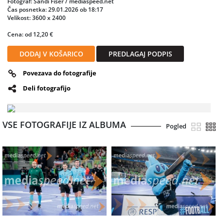
Fotograf: Sandi Fišer / mediaspeed.net
Slovenci tako zaključujejo evropsko prvenstvo z grenkim
Čas posnetka: 29.01.2026 ob 18:17
priokusom, a tudi z jasnimi izkušnjami za prihodnje izzive.
Velikost: 3600 x 2400
Cena: od 12,20 €
DODAJ V KOŠARICO
PREDLAGAJ PODPIS
Povezava do fotografije
Deli fotografijo
VSE FOTOGRAFIJE IZ ALBUMA
Pogled