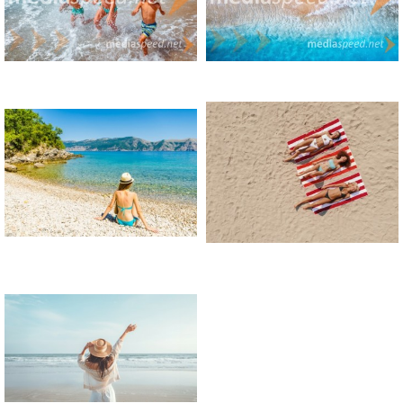
3. Ljubitelji grških otokov
Grčija je ena tistih destinacij, kamor se mnogi radi vračajo. Ne le
zaradi lepih plaž, temveč zaradi posebnega občutka, ki ga
ustvarjajo njena kultura, kulinarika in način življenja. Kolikor
otokov – toliko različnih počitnic (in brez skrbi, ne bo vam jih
zmanjkalo, saj je naseljenih kar 230 grških otokov).
Med najbolj priljubljenimi otoki so Kreta, Rodos, Zakintos, Krf in
Kos, vsak s svojo zgodbo. Kreta očara s svojo raznolikostjo in
bogato zgodovino, Zakintos z znamenitimi zalivi, Rodos s
srednjeveškim značajem, Krf z zeleno pokrajino, Kos pa s prijetno
kombinacijo sproščenosti in dogajanja ... ter cvetja.
Grški otoki so idealni za vse, ki želijo združiti sproščanje na plaži z
raziskovanjem. Dan lahko začnete ob turkiznem morju, nadaljujete
z obiskom zgodovinskih znamenitosti in zaključite ob večerji z
lokalnimi specialitetami v pristni taverni. Vino? Ah, raje en Mythos.
To so počitnice, ki ponujajo ravnovesje – med aktivnim in
sproščenim, med doživetjem in oddihom. Dvignete roko?
4. Raziskovalci in ljubitelji kulture
Za nekatere so počitnice priložnost za odkrivanje novih krajev,
okusov in zgodb. Če vas privlačijo mesta, zgodovina, arhitektura in
kulinarika, potem so za vas destinacije, ki ponujajo več kot zgolj
plažo. Čeprav brez lepih dolgih plaž seveda ne gre, saj je to še vedno