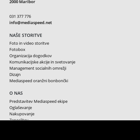
2000 Maribor
031 377 776
info@mediaspeed.net
NAŠE STORITVE
Foto in video storitve
Fotobox
Organizacija dogodkov
Komunikacijske akcije in svetovanje
Management socialnih omrežji
Dizajn
Mediaspeed oranžni bonbončki
O NAS
Predstavitev Mediaspeed ekipe
Oglaševanje
Nakupovanje
Zaposlitev
Splošni pogoji poslovanja
Varstvo osebnih podatkov
Piškotki