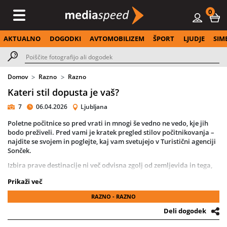
0
AKTUALNO
DOGODKI
AVTOMOBILIZEM
ŠPORT
LJUDJE
SIM
Domov
Razno
Razno
Kateri stil dopusta je vaš?
7
06.04.2026
Ljubljana
Poletne počitnice so pred vrati in mnogi še vedno ne vedo, kje jih
bodo preživeli. Pred vami je kratek pregled stilov počitnikovanja –
najdite se svojem in poglejte, kaj vam svetujejo v Turistični agenciji
Sonček.
Izbira prave destinacije ni več odvisna zgolj od zemljevida in tega,
kam še niste »zapičili svoje zastavice«, temveč od vašega osebnega
Prikaži več
sloga potovanja. Ko enkrat prepoznate, kakšen tip popotnika ste,
postane odločitev veliko enostavnejša – in skoraj zagotovo se ne
RAZNO - RAZNO
boste našli na napačni destinaciji.
Deli dogodek
V Sončku opažajo, da gostje vse pogosteje izbirajo počitnice, ki se
ujemajo z njihovim življenjskim ritmom, ki je pogosto povezan z