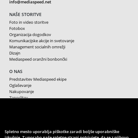
info@mediaspeed.net
NAŠE STORITVE
Foto in video storitve
Fotobox
Organizacija dogodkov
Komunikacijske akcije in svetovanje
Management socialnih omrežji
Dizajn
Mediaspeed oranžni bonbončki
O NAS
Predstavitev Mediaspeed ekipe
Oglaševanje
Nakupovanje
Zaposlitev
Splošni pogoji poslovanja
Varstvo osebnih podatkov
Piškotki
SPREMLJAJTE NAS
Spletno mesto uporablja piškotke zaradi boljše uporabniške
izkušnje. Z uporabo naše spletne strani potrjujete, da se z njihovo