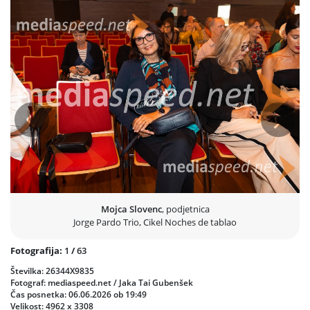
Ketama, Enrique Morente, Nana Caymi, Pat Metheny, Carles
Benavent, Joan Bibiloni, Miguel Rios, Elvin in celo Yehudi Menuhin.
V Ljubljani se je Pardo predstavil s svojim dinamičnim triom
»asov«, v katerem sta blestela sloviti špansko-nemški kitarist Melón
Jiménez ter vsestranska umetnica Sabrina Romero, ki je s svojim
plesom, vokalom in tolkali popolnoma utelesila interdisciplinarno
in žanrsko presečno vizijo samega cikla. Skozi spoštljivo, a hkrati
svobodno in sodobno interpretacijo tradicionalnih ritmov, kot so
Prejšnja
Nasled
soleá, seguiriya, tango, taranto in bulería, je zasedba občinstvu
pričarala avtentično in brezkompromisno flamenko izkušnjo brez
klišejev, ki je presegla zgolj individualni izraz in se prelevila v
močno kolektivno doživetje.
Mojca Slovenc
, podjetnica
Jorge Pardo Trio, Cikel Noches de tablao
Fotografija:
1
/
63
Številka: 26344X9835
Fotograf: mediaspeed.net / Jaka Tai Gubenšek
Čas posnetka: 06.06.2026 ob 19:49
Velikost: 4962 x 3308