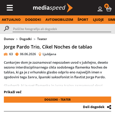
0
AKTUALNO
DOGODKI
AVTOMOBILIZEM
ŠPORT
LJUDJE
SIM
Domov
Dogodki
Teater
Jorge Pardo Trio, Cikel Noches de tablao
63
06.06.2026
Ljubljana
Cankarjev dom je zaznamoval nepozaben uvod v jubilejno, deseto
sezono interdisciplinarnega cikla sodobnega flamenka Noches de
tablao, ki ga je z vrhunskio glasbo odprlo eno največjih imen v
zgodovini tega žanra, španski saksofonist in flavtist Jorge Pardo.
Glasbenik, ki je svet flamenka in jazza trajno zaznamoval skozi
kultno sodelovanje z legendarnim Pacom de Lucío in prelomno
Prikaži več
zasedbo Dolores, ki jo je v poznih sedemdesetih ustanovil s Pedrom
DOGODKI - TEATER
Ruy-Blasom, je slovenski publiki znova dokazal, zakaj velja za
svetovno zvezdo z izjemnim mednarodnim pedigrejem, ki je med
Deli dogodek
drugim sodeloval z velikani, kot so Vince Mendoza, Gil Goldstein,
Ariff Mardin, Camarón, Chick Corea, Astrud Gilberto, Wagner Tizo,