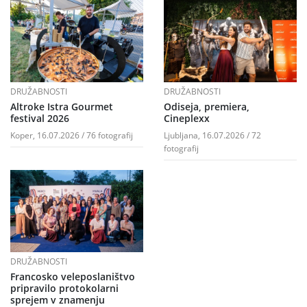
DRUŽABNOSTI
DRUŽABNOSTI
Altroke Istra Gourmet
Odiseja, premiera,
festival 2026
Cineplexx
Koper, 16.07.2026 / 76 fotografij
Ljubljana, 16.07.2026 / 72
fotografij
DRUŽABNOSTI
Francosko veleposlaništvo
pripravilo protokolarni
sprejem v znamenju