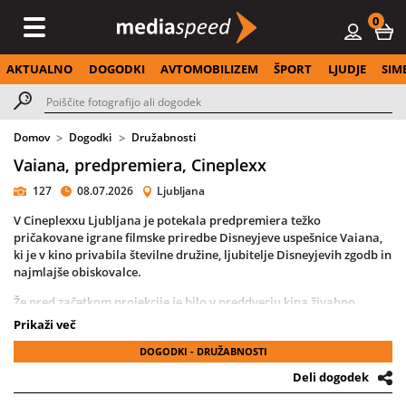
0
AKTUALNO
DOGODKI
AVTOMOBILIZEM
ŠPORT
LJUDJE
SIM
Domov
Dogodki
Družabnosti
Vaiana, predpremiera, Cineplexx
127
08.07.2026
Ljubljana
V Cineplexxu Ljubljana je potekala predpremiera težko
pričakovane igrane filmske priredbe Disneyjeve uspešnice Vaiana,
ki je v kino privabila številne družine, ljubitelje Disneyjevih zgodb in
najmlajše obiskovalce.
Že pred začetkom projekcije je bilo v preddverju kina živahno.
Otroci so uživali v poslikavah obrazov, se fotografirali v tematskem
Prikaži več
foto kotičku in se pripravljali na filmsko pustolovščino, ki jih je
DOGODKI - DRUŽABNOSTI
čakala na velikem platnu.
Deli dogodek
Poseben trenutek dogodka je bil prihod slovenske sinhronizacijske
ekipe, ki je filmskim junakom posodila svoje glasove. Obiskovalci so