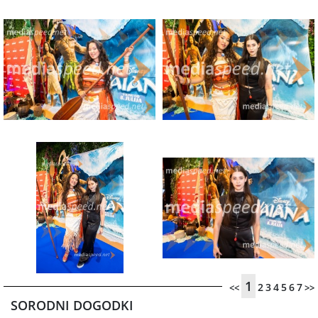
1
2
3
4
5
6
7
<<
>>
SORODNI DOGODKI