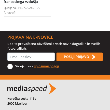
francoskega vzdušja
Ljubljana, 14.07.2026 / 109
fotografij
PRIJAVA NA E-NOVICE
Bodite pravočasno obveščeni o vseh novih dogodkih in svežih
fotografijah.
POŠLJI PRIJAVO
splošnimi pogoji
Strinjam se s
.
Koroška cesta 113b
2000 Maribor