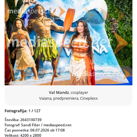
jih lahko spoznali tudi v živo in izvedeli več o nastajanju slovenske
različice filma.
Nova igrana različica Disneyjeve klasike spremlja pogumno Vaiano
(Moano), ki zasliši klic oceana in se odpravi na svojo največjo
pustolovščino. Na nevarni poti jo spremlja legendarni polbog Maui,
ki ga upodablja Dwayne Johnson, skupaj pa se podata na epsko
potovanje čez ocean, polno novih izzivov, nepričakovanih srečanj in
odkrivanja moči tradicije ter poguma.
Prejšnja
Nasled
Val Mandz
, cosplayer
Vaiana, predpremiera, Cineplexx
Fotografija:
1
/
127
Številka: 26431X0739
Fotograf: Sandi Fišer / mediaspeed.net
Čas posnetka: 08.07.2026 ob 17:08
Velikost: 4200 x 2800