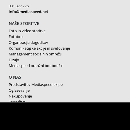
031 377 776
info@mediaspeed.net
NAŠE STORITVE
Foto in video storitve
Fotobox
Organizacija dogodkov
Komunikacijske akcije in svetovanje
Management socialnih omrežji
Dizajn
Mediaspeed oranžni bonbončki
O NAS
Predstavitev Mediaspeed ekipe
Oglaševanje
Nakupovanje
Zaposlitev
Splošni pogoji poslovanja
Varstvo osebnih podatkov
Piškotki