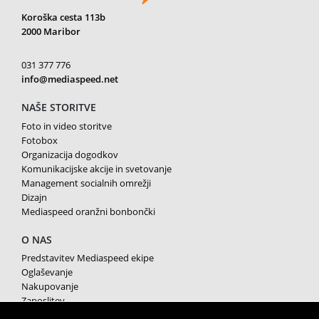
Koroška cesta 113b
2000 Maribor
031 377 776
info@mediaspeed.net
NAŠE STORITVE
Foto in video storitve
Fotobox
Organizacija dogodkov
Komunikacijske akcije in svetovanje
Management socialnih omrežji
Dizajn
Mediaspeed oranžni bonbončki
O NAS
Predstavitev Mediaspeed ekipe
Oglaševanje
Nakupovanje
Zaposlitev
Splošni pogoji poslovanja