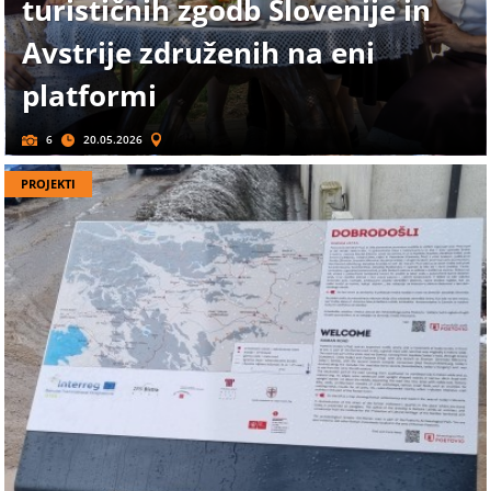
turističnih zgodb Slovenije in
Avstrije združenih na eni
platformi
6
20.05.2026
PROJEKTI