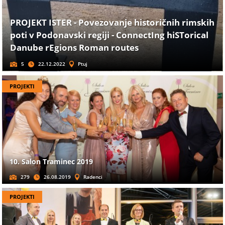
PROJEKT ISTER - Povezovanje historičnih rimskih
poti v Podonavski regiji - ConnectIng hiSTorical
Danube rEgions Roman routes
5
22.12.2022
Ptuj
PROJEKTI
10. Salon Traminec 2019
279
26.08.2019
Radenci
PROJEKTI