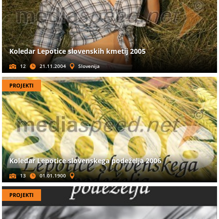
Koledar Lepotice slovenskih kmetij 2005
12
21.11.2004
Slovenija
PROJEKTI
Koledar Lepotice slovenskega podeželja 2006
13
01.01.1900
PROJEKTI