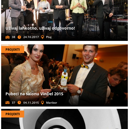
Uživaj lahkotno, uživaj odgovorno!
38
24.10.2017
Ptuj
PROJEKTI
Pubeci na salonu VinDel 2015
37
04.11.2015
Maribor
PROJEKTI