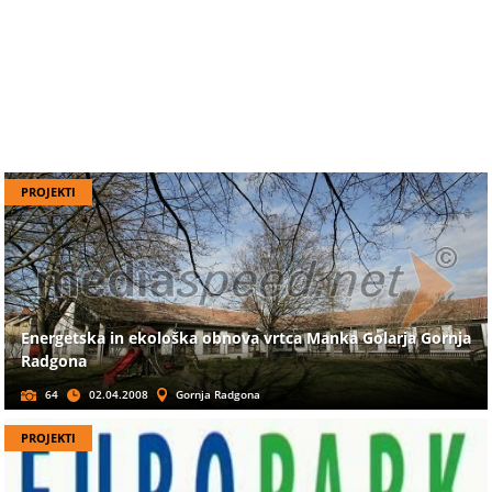
PROJEKTI
Energetska in ekološka obnova vrtca Manka Golarja Gornja
Radgona
64
02.04.2008
Gornja Radgona
PROJEKTI