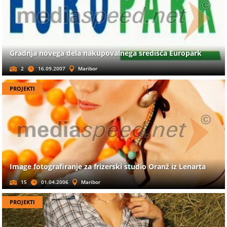
Gradnja novega dela nakupovalnega središča Europark
2
16.09.2007
Maribor
PROJEKTI
Image fotografiranje za frizerski studio Oranž iz Lenarta
15
01.04.2006
Maribor
PROJEKTI