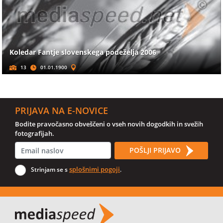
Koledar Fantje slovenskega podeželja 2006
13
01.01.1900
PRIJAVA NA E-NOVICE
Bodite pravočasno obveščeni o vseh novih dogodkih in svežih
fotografijah.
POŠLJI PRIJAVO
splošnimi pogoji
Strinjam se s
.