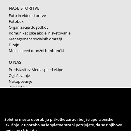
NAŠE STORITVE
Foto in video storitve
Fotobox
Organizacija dogodkov
Komunikacijske akcije in svetovanje
Management socialnih omrežji
Dizajn
Mediaspeed oranžni bonbončki
O NAS
Predstavitev Mediaspeed ekipe
Oglaševanje
Nakupovanje
Zaposlitev
Splošni pogoji poslovanja
Varstvo osebnih podatkov
Piškotki
SPREMLJAJTE NAS
Spletno mesto uporablja piškotke zaradi boljše uporabniške
izkušnje. Z uporabo naše spletne strani potrjujete, da se z njihovo
uporabo strinjate.