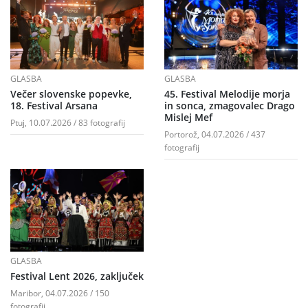
GLASBA
GLASBA
Večer slovenske popevke,
45. Festival Melodije morja
18. Festival Arsana
in sonca, zmagovalec Drago
Mislej Mef
Ptuj, 10.07.2026 / 83 fotografij
Portorož, 04.07.2026 / 437
fotografij
GLASBA
Festival Lent 2026, zaključek
Maribor, 04.07.2026 / 150
fotografij