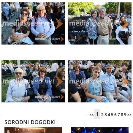
1
2
3
4
5
6
7
8
9
<<
>>
SORODNI DOGODKI