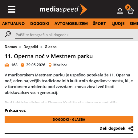
0
AKTUALNO
DOGODKI
AVTOMOBILIZEM
ŠPORT
LJUDJE
SIM
Domov
Dogodki
Glasba
11. Operna noč v Mestnem parku
168
29.05.2026
Maribor
V mariborskem Mestnem parku je uspešno potekala že 11. Operna
noč, eden največjih tradicionalnih kulturnih dogodkov v mestu, ki je
v čarobnem ambientu pod zvezdami znova zbral več tisoč
obiskovalcev vseh generacij.
Pod taktirko dirigenta Simona Krečiča sta zbrane navdušila
Simfonični orkester in Zbor Opere SNG Maribor, kot solisti pa so
Prikaži več
zablesteli Sabina Cvilak, Rebeka Lokar, Petya Ivanova, Valentina
DOGODKI - GLASBA
Čuden, Andreja Zakonjšek Krt, Irena Petkova, Martin Sušnik, Tim
Ribič in Jaki Jurgec.
Deli dogodek
Da je dogodek prerasel v nepogrešljiv del mariborske identitete in