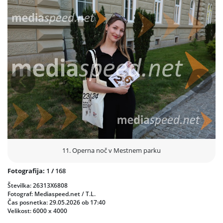
dragocen stik vrhunske umetnosti z ljudmi, sta izpostavila tudi
župan Saša Arsenovič in direktor SNG Maribor Danilo Rošker,
letošnjo izvedbo pa je zaznamovala še posebna skrb za okolje, saj
so k prijaznemu usmerjanju in zaščiti zelenic prispevali t. i. »varuhi
parka« pod okriljem soorganizatorja Mitje Špesa iz društva EZL EK.
Prejšnja
Nasled
11. Operna noč v Mestnem parku
Fotografija:
1
/
168
Številka: 26313X6808
Fotograf: Mediaspeed.net / T.L.
Čas posnetka: 29.05.2026 ob 17:40
Velikost: 6000 x 4000