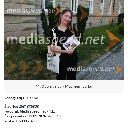
dragocen stik vrhunske umetnosti z ljudmi, sta izpostavila tudi
župan Saša Arsenovič in direktor SNG Maribor Danilo Rošker,
letošnjo izvedbo pa je zaznamovala še posebna skrb za okolje, saj
so k prijaznemu usmerjanju in zaščiti zelenic prispevali t. i. »varuhi
parka« pod okriljem soorganizatorja Mitje Špesa iz društva EZL EK.
Prejšnja
Nasled
11. Operna noč v Mestnem parku
Fotografija:
1
/
168
Številka: 26313X6808
Fotograf: Mediaspeed.net / T.L.
Čas posnetka: 29.05.2026 ob 17:40
Velikost: 6000 x 4000