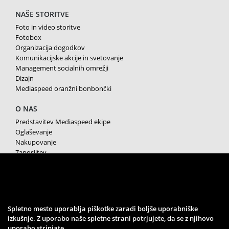
NAŠE STORITVE
Foto in video storitve
Fotobox
Organizacija dogodkov
Komunikacijske akcije in svetovanje
Management socialnih omrežji
Dizajn
Mediaspeed oranžni bonbončki
O NAS
Predstavitev Mediaspeed ekipe
Oglaševanje
Nakupovanje
Zaposlitev
Splošni pogoji poslovanja
Varstvo osebnih podatkov
Piškotki
SPREMLJAJTE NAS
Spletno mesto uporablja piškotke zaradi boljše uporabniške
izkušnje. Z uporabo naše spletne strani potrjujete, da se z njihovo
uporabo strinjate.