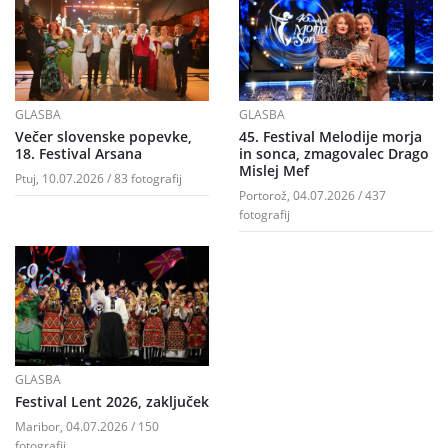
GLASBA
GLASBA
Večer slovenske popevke,
45. Festival Melodije morja
18. Festival Arsana
in sonca, zmagovalec Drago
Mislej Mef
Ptuj, 10.07.2026 / 83 fotografij
Portorož, 04.07.2026 / 437
fotografij
GLASBA
Festival Lent 2026, zaključek
Maribor, 04.07.2026 / 150
fotografij