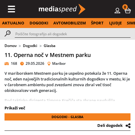
0
AKTUALNO
DOGODKI
AVTOMOBILIZEM
ŠPORT
LJUDJE
SIM
Domov
Dogodki
Glasba
11. Operna noč v Mestnem parku
168
29.05.2026
Maribor
V mariborskem Mestnem parku je uspešno potekala že 11. Operna
noč, eden največjih tradicionalnih kulturnih dogodkov v mestu, ki je
v čarobnem ambientu pod zvezdami znova zbral več tisoč
obiskovalcev vseh generacij.
Pod taktirko dirigenta Simona Krečiča sta zbrane navdušila
Simfonični orkester in Zbor Opere SNG Maribor, kot solisti pa so
Prikaži več
zablesteli Sabina Cvilak, Rebeka Lokar, Petya Ivanova, Valentina
DOGODKI - GLASBA
Čuden, Andreja Zakonjšek Krt, Irena Petkova, Martin Sušnik, Tim
Ribič in Jaki Jurgec.
Deli dogodek
Da je dogodek prerasel v nepogrešljiv del mariborske identitete in