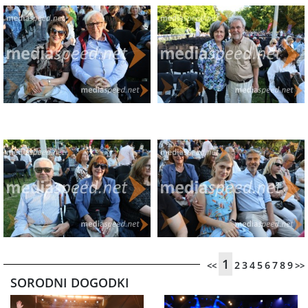
1
2
3
4
5
6
7
8
9
<<
>>
SORODNI DOGODKI