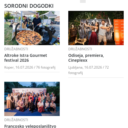
SORODNI DOGODKI
DRUŽABNOSTI
DRUŽABNOSTI
Altroke Istra Gourmet
Odiseja, premiera,
festival 2026
Cineplexx
Koper, 16.07.2026 / 76 fotografij
Ljubljana, 16.07.2026 / 72
fotografij
DRUŽABNOSTI
Francosko veleposlaništvo