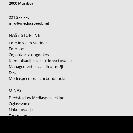
2000 Maribor
031 377 776
info@mediaspeed.net
NAŠE STORITVE
Foto in video storitve
Fotobox
Organizacija dogodkov
Komunikacijske akcije in svetovanje
Management socialnih omrežji
Dizajn
Mediaspeed oranžni bonbončki
O NAS
Predstavitev Mediaspeed ekipe
Oglaševanje
Nakupovanje
Zaposlitev
Splošni pogoji poslovanja
Varstvo osebnih podatkov