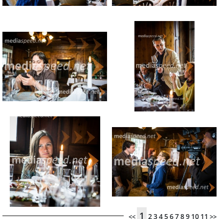
1
2
3
4
5
6
7
8
9
10
11
<<
>>