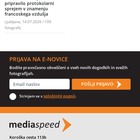
pripravilo protokolarni
sprejem v znamenju
francoskega vzdušja
Ljubljana, 14.07.2026 / 109
fotografij
PRIJAVA NA E-NOVICE
Bodite pravočasno obveščeni o vseh novih dogodkih in svežih
fotografijah.
POŠLJI PRIJAVO
splošnimi pogoji
Strinjam se s
.
Koroška cesta 113b