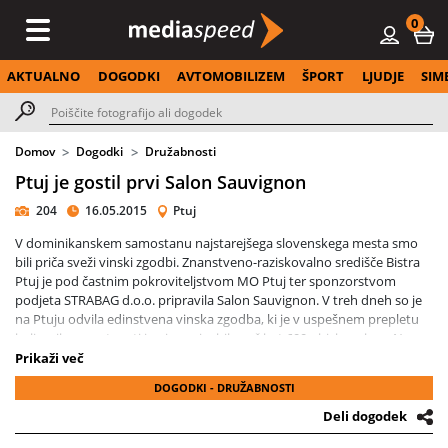
0
AKTUALNO
DOGODKI
AVTOMOBILIZEM
ŠPORT
LJUDJE
SIM
Domov
Dogodki
Družabnosti
Ptuj je gostil prvi Salon Sauvignon
204
16.05.2015
Ptuj
V dominikanskem samostanu najstarejšega slovenskega mesta smo
bili priča sveži vinski zgodbi. Znanstveno-raziskovalno središče Bistra
Ptuj je pod častnim pokroviteljstvom MO Ptuj ter sponzorstvom
podjeta STRABAG d.o.o. pripravila Salon Sauvignon. V treh dneh so je
na Ptuju odvila edinstvena vinska zgodba, ki je v uspešnem prepletu
kulinarike, umetnosti in vina privabila več kot 600 obiskovalcev. Na
salonu smo lahko degustirali 109 različni sauvignonov, 64 različnih
Prikaži več
prebivalcev. Sorta Sauvignon je ob svoji tradicionalni domovini v
DOGODKI - DRUŽABNOSTI
Franciji v vinski regiji Sancerre našla svoj drugi dom na Ptuju in v
slovenski Štajerski. Podstat za to zahtevno in žlahtno sorto je nastajala
Deli dogodek
skozi zgodovinski razvoj ptujskega vinogradništva in vinarstva in je