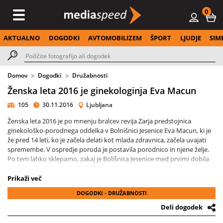
0
AKTUALNO
DOGODKI
AVTOMOBILIZEM
ŠPORT
LJUDJE
SIM
Domov
Dogodki
Družabnosti
Ženska leta 2016 je ginekologinja Eva Macun
105
30.11.2016
Ljubljana
Ženska leta 2016 je po mnenju bralcev revija Zarja predstojnica
ginekološko-porodnega oddelka v Bolnišnici Jesenice Eva Macun, ki je
že pred 14 leti, ko je začela delati kot mlada zdravnica, začela uvajati
spremembe. V ospredje poroda je postavila porodnico in njene želje.
Po tem lahko sklepamo, zakaj je Bolišnica Jesenice med prvimi dobila
naziv materam prijazna bolnišnica.
Prikaži več
DOGODKI - DRUŽABNOSTI
Deli dogodek