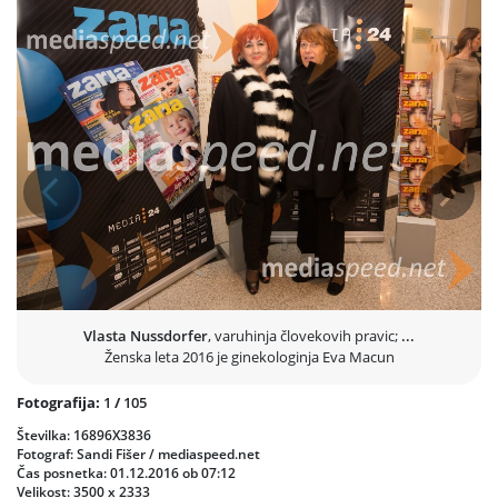
Prejšnja
Nasled
Vlasta Nussdorfer
, varuhinja človekovih pravic;
...
Ženska leta 2016 je ginekologinja Eva Macun
Fotografija:
1
/
105
Številka: 16896X3836
Fotograf: Sandi Fišer / mediaspeed.net
Čas posnetka: 01.12.2016 ob 07:12
Velikost: 3500 x 2333