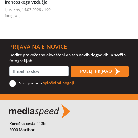
francoskega vzdušja
Ljubljana, 14.07.2026 / 109
fotografij
PRIJAVA NA E-NOVICE
Bodite pravočasno obveščeni o vseh novih dogodkih in svežih
fotografijah.
POŠLJI PRIJAVO
splošnimi pogoji
Strinjam se s
.
Koroška cesta 113b
2000 Maribor