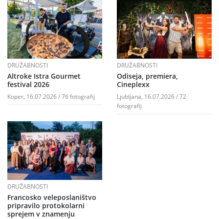
DRUŽABNOSTI
DRUŽABNOSTI
Altroke Istra Gourmet
Odiseja, premiera,
festival 2026
Cineplexx
Koper, 16.07.2026 / 76 fotografij
Ljubljana, 16.07.2026 / 72
fotografij
DRUŽABNOSTI
Francosko veleposlaništvo
pripravilo protokolarni
sprejem v znamenju