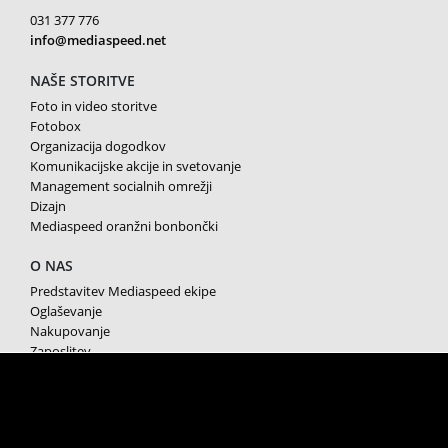
031 377 776
info@mediaspeed.net
NAŠE STORITVE
Foto in video storitve
Fotobox
Organizacija dogodkov
Komunikacijske akcije in svetovanje
Management socialnih omrežji
Dizajn
Mediaspeed oranžni bonbončki
O NAS
Predstavitev Mediaspeed ekipe
Oglaševanje
Nakupovanje
Zaposlitev
Splošni pogoji poslovanja
Varstvo osebnih podatkov
Piškotki