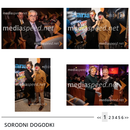
1
2
3
4
5
6
<<
>>
SORODNI DOGODKI