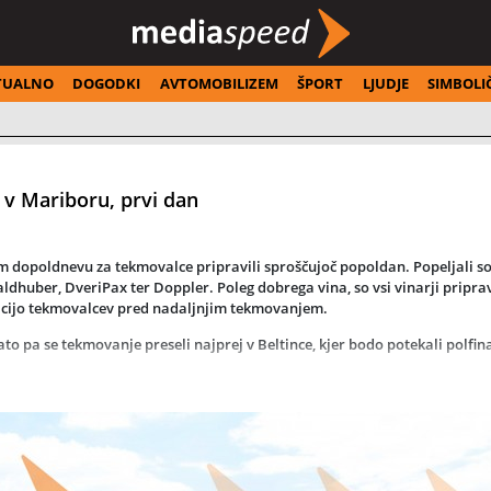
TUALNO
DOGODKI
AVTOMOBILIZEM
ŠPORT
LJUDJE
SIMBOLI
 v Mariboru, prvi dan
 dopoldnevu za tekmovalce pripravili sproščujoč popoldan. Popeljali so 
aldhuber, DveriPax ter Doppler. Poleg dobrega vina, so vsi vinarji priprav
racijo tekmovalcev pred nadaljnjim tekmovanjem.
o pa se tekmovanje preseli najprej v Beltince, kjer bodo potekali polfin