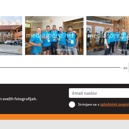
<<
 svežih fotografijah.
splošnimi pogoj
Strinjam se s