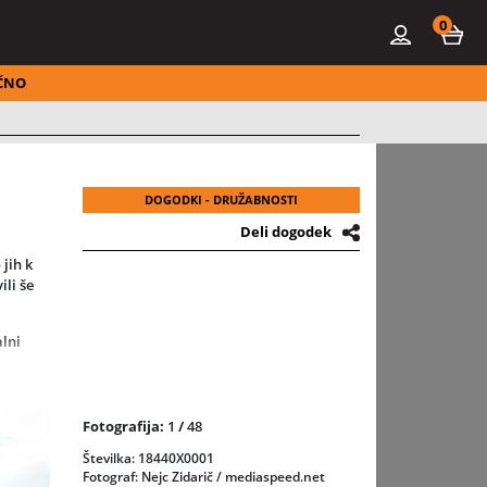
0
ČNO
DOGODKI - DRUŽABNOSTI
Deli dogodek
jih k
ili še
alni
Fotografija:
1
/
48
Številka: 18440X0001
Fotograf: Nejc Zidarič / mediaspeed.net