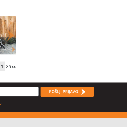
1
2
3
>>
POŠLJI PRIJAVO
i
.