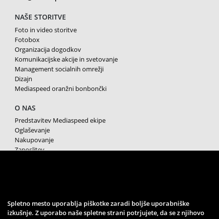
NAŠE STORITVE
Foto in video storitve
Fotobox
Organizacija dogodkov
Komunikacijske akcije in svetovanje
Management socialnih omrežji
Dizajn
Mediaspeed oranžni bonbončki
O NAS
Predstavitev Mediaspeed ekipe
Oglaševanje
Nakupovanje
Zaposlitev
Splošni pogoji poslovanja
Varstvo osebnih podatkov
Piškotki
SPREMLJAJTE NAS
Spletno mesto uporablja piškotke zaradi boljše uporabniške
izkušnje. Z uporabo naše spletne strani potrjujete, da se z njihovo