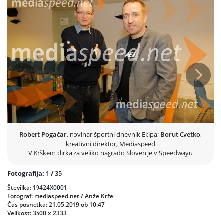
Prejšnja
Nasled
Robert Pogačar
, novinar športni dnevnik Ekipa;
Borut Cvetko
,
kreativni direktor, Mediaspeed
V Krškem dirka za veliko nagrado Slovenije v Speedwayu
Fotografija:
1
/
35
Številka: 19424X0001
Fotograf: mediaspeed.net / Anže Krže
Čas posnetka: 21.05.2019 ob 10:47
Velikost: 3500 x 2333