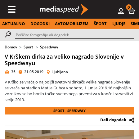
0
AKTUALNO
DOGODKI
AVTOMOBILIZEM
ŠPORT
LJUDJE
SIM
Domov
Šport
Speedway
V Krškem dirka za veliko nagrado Slovenije v
Speedwayu
35
21.05.2019
Ljubljana
V Krško se vračajo najboljši svetovni dirkači! Velika nagrada Slovenije
se vrača na stadion Matije Gubca v soboto, 1.junija 2019.16 najboljših
voznikov se bo borilo točke svetovnega prvenstva v končni razvrstitvi
serije 2019.
ŠPORT - SPEEDWAY
Deli dogodek