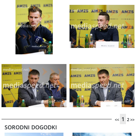
1
2
<<
>>
SORODNI DOGODKI