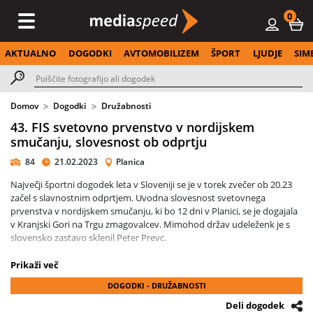
0
AKTUALNO
DOGODKI
AVTOMOBILIZEM
ŠPORT
LJUDJE
SIM
Domov
Dogodki
Družabnosti
43. FIS svetovno prvenstvo v nordijskem
smučanju, slovesnost ob odprtju
84
21.02.2023
Planica
Največji športni dogodek leta v Sloveniji se je v torek zvečer ob 20.23
začel s slavnostnim odprtjem. Uvodna slovesnost svetovnega
prvenstva v nordijskem smučanju, ki bo 12 dni v Planici, se je dogajala
v Kranjski Gori na Trgu zmagovalcev. Mimohod držav udeleženk je s
slovensko zastavo sklenil Peter Prevc.
Na slavnostnem odprtju prvenstva je v Kranjski Gori, na prireditvi, ki ni
Prikaži več
bila samo športna, ampak pravi glasbeni spektakel, sodelovalo več kot
DOGODKI - DRUŽABNOSTI
130 nastopajočih. Med njimi so bili skupina Laibach, ansambel Saša
Avsenika in DJ Umek.
Deli dogodek