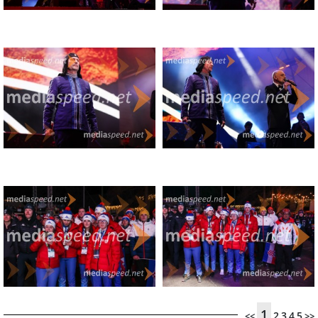
1
2
3
4
5
<<
>>