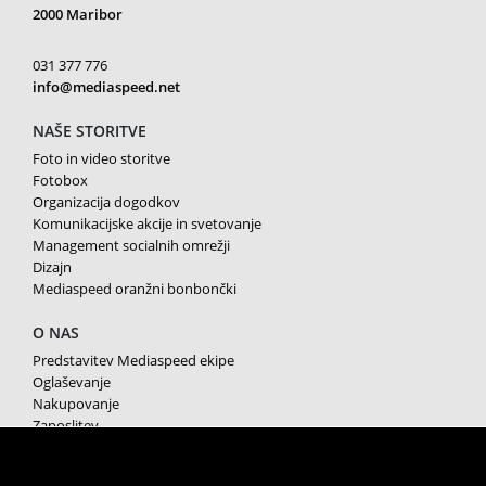
2000 Maribor
031 377 776
info@mediaspeed.net
NAŠE STORITVE
Foto in video storitve
Fotobox
Organizacija dogodkov
Komunikacijske akcije in svetovanje
Management socialnih omrežji
Dizajn
Mediaspeed oranžni bonbončki
O NAS
Predstavitev Mediaspeed ekipe
Oglaševanje
Nakupovanje
Zaposlitev
Splošni pogoji poslovanja
Varstvo osebnih podatkov