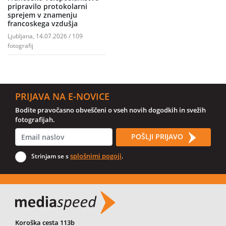
pripravilo protokolarni
sprejem v znamenju
francoskega vzdušja
Ljubljana, 14.07.2026 / 109
fotografij
PRIJAVA NA E-NOVICE
Bodite pravočasno obveščeni o vseh novih dogodkih in svežih
fotografijah.
POŠLJI PRIJAVO
splošnimi pogoji
Strinjam se s
.
Koroška cesta 113b