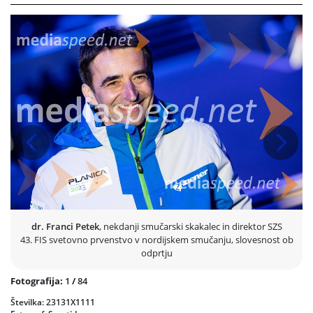
Na odru je bila kulisa Triglava, naš dom, ki nas povezuje. Kot prva je na
oder prišla citrarka Irena Anžič, ki je navdušila s svojo nežnostjo in
belino, ob njej je pesem z elegantnim vokalom obogatil Boris Benko
(Laibach in Silence). Ko so se drugič odprla vrata, je na oder stopil
Milan Fras (glavni pevec skupine Laibach). Pozornost se je usmerila še
na Severo Gjurin. Ob koncu prvega glasbeno-umetniškega spektakla
pa je na oder prišel tudi Tomi Meglič (Siddharta). Zapeli so priredbo
pesmi Oj, Triglav, moj dom.
Ob zvokih elektronske glasbe DJ Umeka je sledil skoraj polurni
Prejšnja
Nasled
mimohod nosilcev zastav vseh 65 sodelujočih reprezentanc. Kot zadnji
je na oder prišel Peter Prevc s slovensko zastavo. Zanj je to sedmo
svetovno prvenstvo. Nato je Nuška Drašček na Bloudkovi velikanki v
Planici zapela slovensko himno. Dvignili so še zastavo FIS.
dr. Franci Petek
, nekdanji smučarski skakalec in direktor SZS
43. FIS svetovno prvenstvo v nordijskem smučanju, slovesnost ob
odprtju
Fotografija:
1
/
84
Številka: 23131X1111