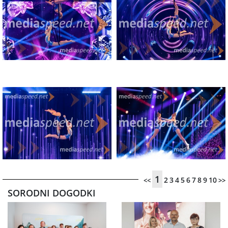
1
2
3
4
5
6
7
8
9
10
<<
>>
SORODNI DOGODKI