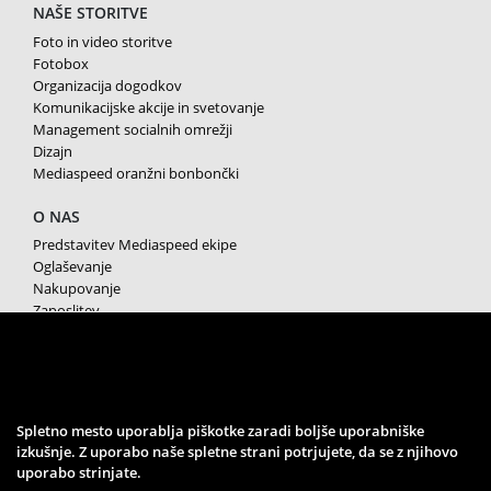
NAŠE STORITVE
Foto in video storitve
Fotobox
Organizacija dogodkov
Komunikacijske akcije in svetovanje
Management socialnih omrežji
Dizajn
Mediaspeed oranžni bonbončki
O NAS
Predstavitev Mediaspeed ekipe
Oglaševanje
Nakupovanje
Zaposlitev
Splošni pogoji poslovanja
Varstvo osebnih podatkov
Piškotki
SPREMLJAJTE NAS
Spletno mesto uporablja piškotke zaradi boljše uporabniške
izkušnje. Z uporabo naše spletne strani potrjujete, da se z njihovo
uporabo strinjate.