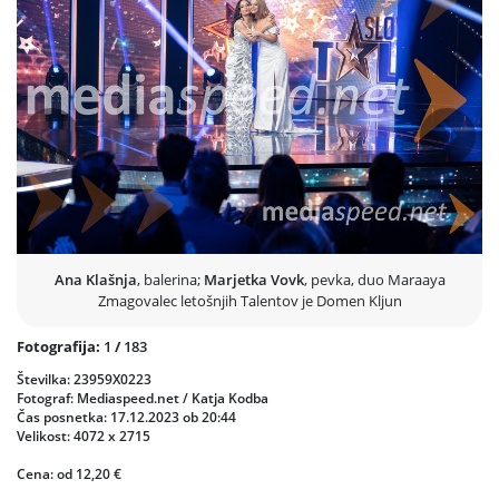
Prejšnja
Nasled
Ana Klašnja
, balerina;
Marjetka Vovk
, pevka, duo Maraaya
Zmagovalec letošnjih Talentov je Domen Kljun
Fotografija:
1
/
183
Številka: 23959X0223
Fotograf: Mediaspeed.net / Katja Kodba
Čas posnetka: 17.12.2023 ob 20:44
Velikost: 4072 x 2715
Cena: od 12,20 €