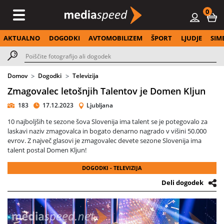
0
AKTUALNO
DOGODKI
AVTOMOBILIZEM
ŠPORT
LJUDJE
SIM
Domov
Dogodki
Televizija
Zmagovalec letošnjih Talentov je Domen Kljun
183
17.12.2023
Ljubljana
10 najboljših te sezone šova Slovenija ima talent se je potegovalo za
laskavi naziv zmagovalca in bogato denarno nagrado v višini 50.000
evrov. Z največ glasovi je zmagovalec devete sezone Slovenija ima
talent postal Domen Kljun!
DOGODKI - TELEVIZIJA
Deli dogodek