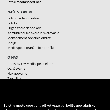
info@mediaspeed.net
NAŠE STORITVE
Foto in video storitve
Fotobox
Organizacija dogodkov
Komunikacijske akcije in svetovanje
Management socialnih omrežji
Dizajn
Mediaspeed oranžni bonbončki
O NAS
Predstavitev Mediaspeed ekipe
Oglaševanje
Nakupovanje
Zaposlitev
Splošni pogoji poslovanja
Varstvo osebnih podatkov
Piškotki
SPREMLJAJTE NAS
Spletno mesto uporablja piškotke zaradi boljše uporabniške
izkušnje. Z uporabo naše spletne strani potrjujete, da se z njihovo