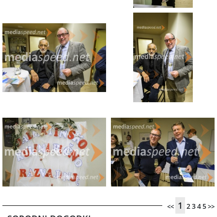
1
2
3
4
5
<<
>>