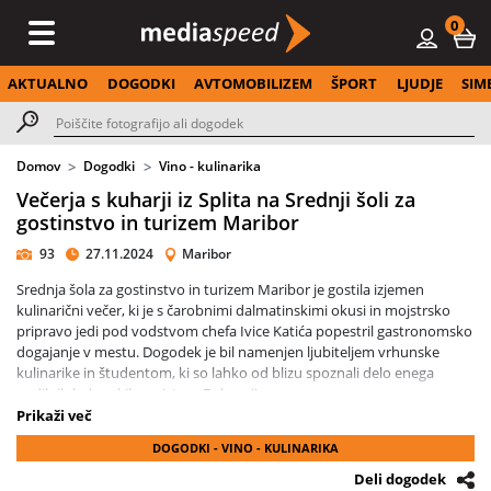
0
AKTUALNO
DOGODKI
AVTOMOBILIZEM
ŠPORT
LJUDJE
SIM
Domov
Dogodki
Vino - kulinarika
Večerja s kuharji iz Splita na Srednji šoli za
gostinstvo in turizem Maribor
93
27.11.2024
Maribor
Srednja šola za gostinstvo in turizem Maribor je gostila izjemen
kulinarični večer, ki je s čarobnimi dalmatinskimi okusi in mojstrsko
pripravo jedi pod vodstvom chefa Ivice Katića popestril gastronomsko
dogajanje v mestu. Dogodek je bil namenjen ljubiteljem vrhunske
kulinarike in študentom, ki so lahko od blizu spoznali delo enega
vodilnih kuharskih mojstrov Dalmacije.
Prikaži več
Chef Ivica Katić, ki vodi kuhinjo luksuznega hotela Ambasador v Splitu,
DOGODKI - VINO - KULINARIKA
je s svojo ekipo pripravil jedi, ki so vključevale preplet tradicionalnih
dalmatinskih okusov in inovativnih kulinaričnih tehnik.
Deli dogodek