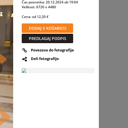
jo
Čas posnetka: 20.12.2024 ob 19:04
as
Velikost: 6720 x 4480
i, očara
Cena: od 12,20 €
DODAJ V KOŠARICO
el
PREDLAGAJ PODPIS
Povezava do fotografije
Deli fotografijo
slednja