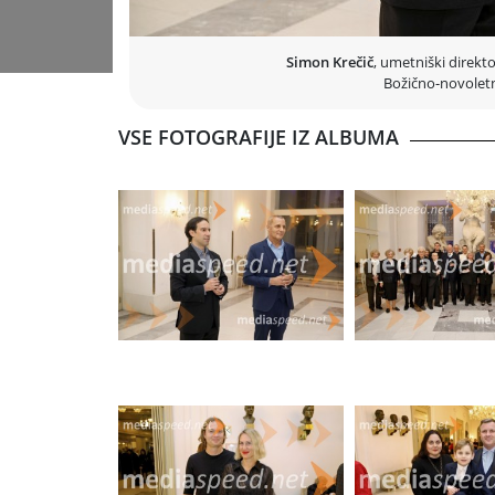
Simon Krečič
, umetniški direk
Božično-novoletn
VSE FOTOGRAFIJE IZ ALBUMA