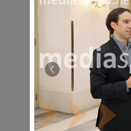
Sledila je ekspresivna arija Violette iz opere La traviata,
bolečino in upanje v presunljivo glasbo. Zasanjana roma
spomni na sladko preprostost ljubezni in zatajevanih ču
z ritmično razigranostjo in strastjo.
Čisto pred koncem koncerta pa nas je čakal še en vrhunec
pravo eksplozijo energije in živahnosti.
Prejšnja