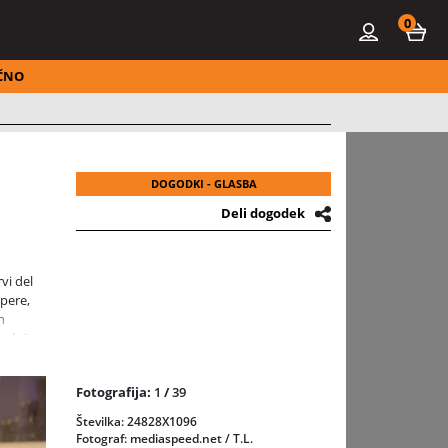
0
ČNO
DOGODKI - GLASBA
Deli dogodek
vi del
pere,
n
 skriva
Fotografija:
1
/
39
lna
opere
Številka: 24828X1096
nostjo.
Fotograf: mediaspeed.net / T.L.