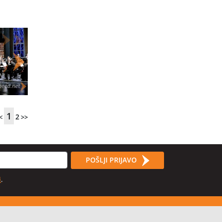
1
2
<
>>
POŠLJI PRIJAVO
i
.