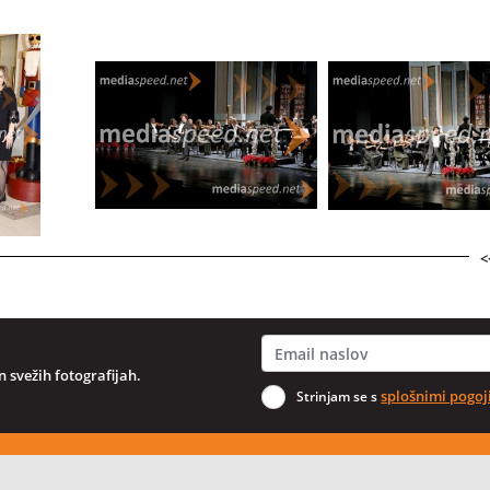
<
 svežih fotografijah.
splošnimi pogoj
Strinjam se s