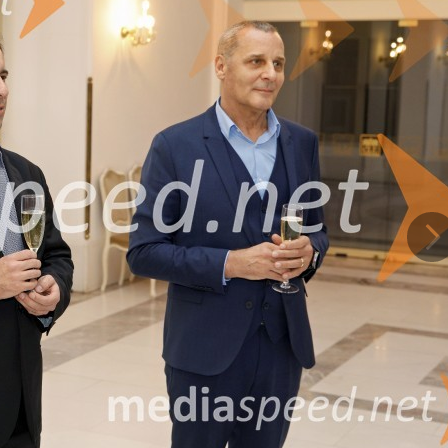
 Addio, del passato, v kateri glavna junakinja v trenutkih slovesa izlije vso svo
nca Una furtiva lagrima iz Donizettijeve komične opere Ljubezenski napoj n
stev, medtem ko nas Carceleras, Luisina romanca iz zarzuele Zebedejevi hčer
 – duet Solee in Rafaela, Torero quiero ser iz opere Divja mačka, ki je prines
Na