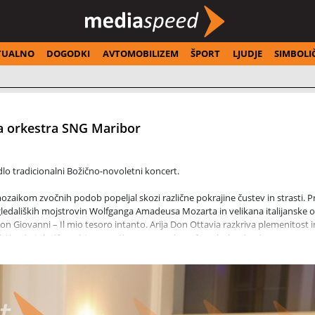
TUALNO
DOGODKI
AVTOMOBILIZEM
ŠPORT
LJUDJE
SIMBOLI
a orkestra SNG Maribor
dlo tradicionalni Božično-novoletni koncert.
ozaikom zvočnih podob popeljal skozi različne pokrajine čustev in strasti. Pr
edaliških mojstrovin Wolfganga Amadeusa Mozarta in velikana italijanske o
 Don Giovanni – Il mio tesoro intanto. Arija Don Ottavia razkriva plemenitost i
o čistino in tehnično virtuoznostjo; povsem drugačen glasbeni univerzum pa se
 ljubezenskih strasti in političnih intrig.
koncerta. Rossinijeva uvertura k Pepelki je bila prava glasbena poslastica, po
humor in obenem čustveno toplino pravljice. Arija Roberta iz Donizettijeve 
nflikt med dolžnostjo in strastjo ter navdušuje s svojo dramatično intenziv