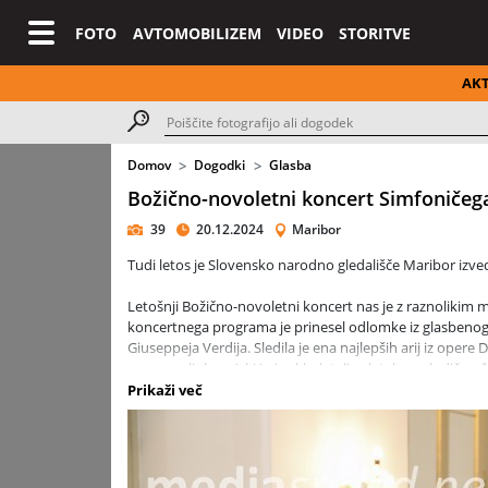
FOTO
AVTOMOBILIZEM
VIDEO
STORITVE
AK
Domov
Dogodki
Glasba
Božično-novoletni koncert Simfoničeg
39
20.12.2024
Maribor
Tudi letos je Slovensko narodno gledališče Maribor izve
Letošnji Božično-novoletni koncert nas je z raznolikim m
koncertnega programa je prinesel odlomke iz glasbenogl
Giuseppeja Verdija. Sledila je ena najlepših arij iz opere
pogum v ljubezni, ki ju je skladatelj spletel z melodičn
v Verdijevih operah, ki so nas popeljale v dramatičen svet
Prikaži več
Nekoliko več žanrske raznolikosti je postregel drugi del 
iskrivih tem in hitrih dinamičnih prehodov, ki odsevajo 
Roberto Devereux, Ed ancor la tremenda porta, izraža ko