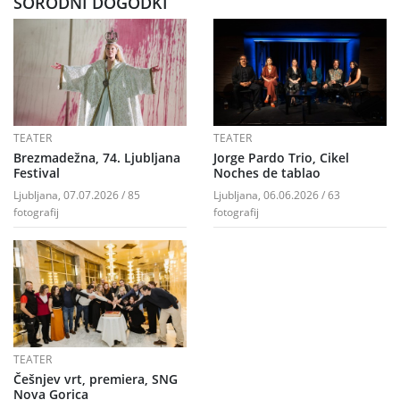
SORODNI DOGODKI
TEATER
TEATER
Brezmadežna, 74. Ljubljana
Jorge Pardo Trio, Cikel
Festival
Noches de tablao
Ljubljana, 07.07.2026 / 85
Ljubljana, 06.06.2026 / 63
fotografij
fotografij
TEATER
Češnjev vrt, premiera, SNG
Nova Gorica