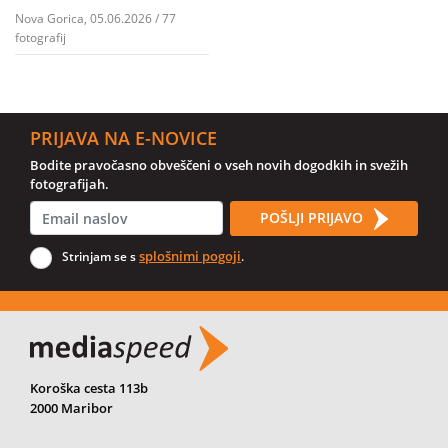
Nova Gorica, 05.06.2026 / 77
fotografij
PRIJAVA NA E-NOVICE
Bodite pravočasno obveščeni o vseh novih dogodkih in svežih
fotografijah.
POŠLJI PRIJAVO
splošnimi pogoji
Strinjam se s
.
Koroška cesta 113b
2000 Maribor