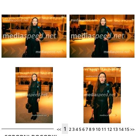
1
2
3
4
5
6
7
8
9
10
11
12
13
14
15
<<
>>