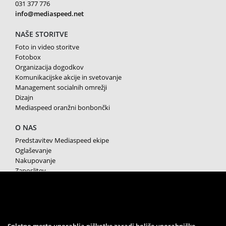
031 377 776
info@mediaspeed.net
NAŠE STORITVE
Foto in video storitve
Fotobox
Organizacija dogodkov
Komunikacijske akcije in svetovanje
Management socialnih omrežji
Dizajn
Mediaspeed oranžni bonbončki
O NAS
Predstavitev Mediaspeed ekipe
Oglaševanje
Nakupovanje
Zaposlitev
Splošni pogoji poslovanja
Varstvo osebnih podatkov
Piškotki
SPREMLJAJTE NAS
Spletno mesto uporablja piškotke zaradi boljše uporabniške