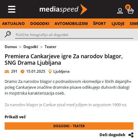
0
AKTUALNO
DOGODKI
AVTOMOBILIZEM
ŠPORT
LJUDJE
SIM
Domov
Dogodki
Teater
Premiera Cankarjeve igre Za narodov blagor,
SNG Drama Ljubljana
291
15.01.2025
Ljubljana
Dramo Za narodov blagor s podnaslovom »komedija v štirih dejanjih«
poleg Cankarjeve značilne dramske pisave odlikujejo duhoviti dialogi
in mojstrska karakterizacija oseb.
Za narodov blagor je Cankar pisal med julijem in avgustom 1900 na
Dunaju. V drami, ki je bila (za takratne čase razmeroma pozno)
objavljena marca 1901, spoznamo izprijena občinska svetnika in
Prikaži več
deželna poslanca, Grozda in Grudna. Pod pretvezo dela za narodov
DOGODKI - TEATER
blagor si vsak zase prizadevata, da bi pridobila na svojo stran bogataša
Gornika. Ta bi jima namreč koristil na poti do položaja ministra ali vsaj
Deli dogodek