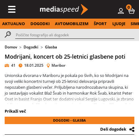
0
AKTUALNO
DOGODKI
AVTOMOBILIZEM
ŠPORT
LJUDJE
SIM
Domov
Dogodki
Glasba
Modrijani, koncert ob 25-letnici glasbene poti
41
18.01.2025
Maribor
Unionska dvorana v Mariboru je pokala po šivih, ko so Modrijani na
svoji veliki koncertni turneji ob 25-letnici delovanja pripravili
nepozaben glasbeni večer. Priljubljena narodnozabavna skupina, ki
jo sestavljajo vokalist Blaž Švab in harmonikar Rok Švab, kitarist Peter
Oset in basist Franjo Oset ter dodatni vokal Sergije Lugovski, je zbrano
občinstvo navdušila z bogatim repertoarjem svojih največjih uspešnic,
obogatenim z inovativnimi aranžmaji v sodelovanju z vrhunskim
Prikaži več
godalnim kvartetom.
DOGODKI - GLASBA
Po uspešnem nastopu v Mariboru se Modrijani pripravljajo na
Deli dogodek
naslednje postaje turneje, ki jih bodo popeljale še v Vinsko Goro,