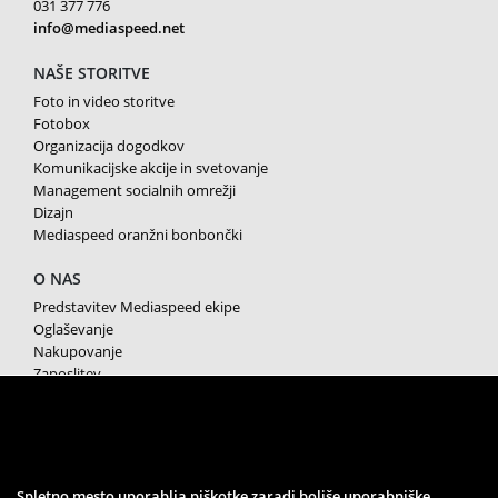
031 377 776
info@mediaspeed.net
NAŠE STORITVE
Foto in video storitve
Fotobox
Organizacija dogodkov
Komunikacijske akcije in svetovanje
Management socialnih omrežji
Dizajn
Mediaspeed oranžni bonbončki
O NAS
Predstavitev Mediaspeed ekipe
Oglaševanje
Nakupovanje
Zaposlitev
Splošni pogoji poslovanja
Varstvo osebnih podatkov
Piškotki
SPREMLJAJTE NAS
Spletno mesto uporablja piškotke zaradi boljše uporabniške