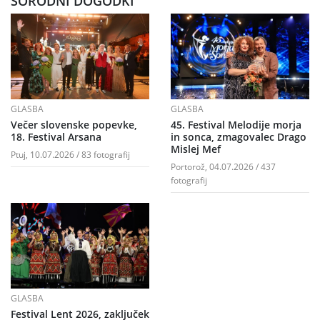
SORODNI DOGODKI
GLASBA
GLASBA
Večer slovenske popevke,
45. Festival Melodije morja
18. Festival Arsana
in sonca, zmagovalec Drago
Mislej Mef
Ptuj, 10.07.2026 / 83 fotografij
Portorož, 04.07.2026 / 437
fotografij
GLASBA
Festival Lent 2026, zaključek