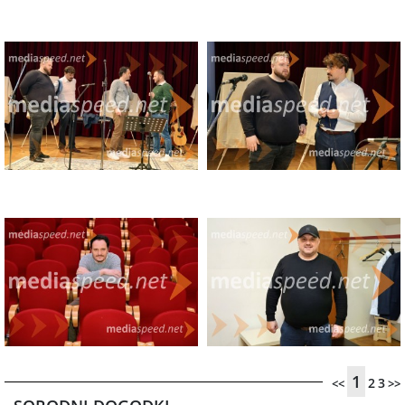
1
2
3
<<
>>