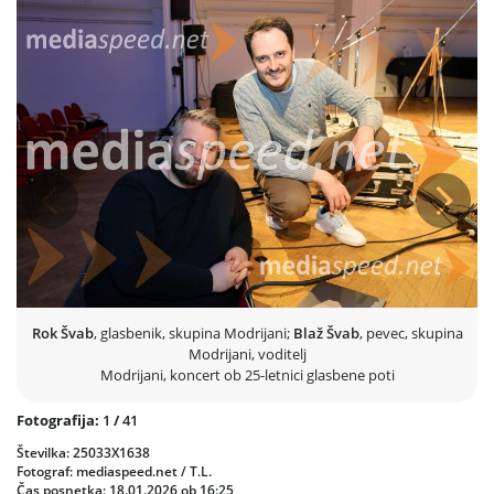
Zagorje ob Savi, Lendavo, Ljubljano, Celje in Jesenice.
Sodeč po navdušenju, ki so ga poželi doslej, se zdi, da bo njihova
jubilejna turneja zapisala nepozaben pečat v zgodovino slovenske
narodnozabavne glasbe.
Prejšnja
Nasled
Rok Švab
, glasbenik, skupina Modrijani;
Blaž Švab
, pevec, skupina
Modrijani, voditelj
Modrijani, koncert ob 25-letnici glasbene poti
Fotografija:
1
/
41
Številka: 25033X1638
Fotograf: mediaspeed.net / T.L.
Čas posnetka: 18.01.2026 ob 16:25