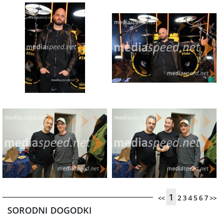
1
2
3
4
5
6
7
<<
>>
SORODNI DOGODKI