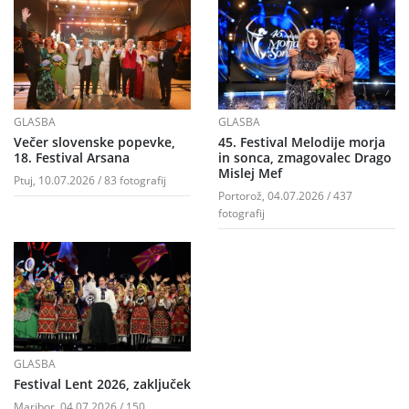
GLASBA
GLASBA
Večer slovenske popevke,
45. Festival Melodije morja
18. Festival Arsana
in sonca, zmagovalec Drago
Mislej Mef
Ptuj, 10.07.2026 / 83 fotografij
Portorož, 04.07.2026 / 437
fotografij
GLASBA
Festival Lent 2026, zaključek
Maribor, 04.07.2026 / 150