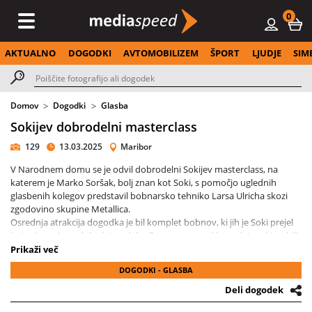
0
AKTUALNO
DOGODKI
AVTOMOBILIZEM
ŠPORT
LJUDJE
SIM
Domov
Dogodki
Glasba
Sokijev dobrodelni masterclass
129
13.03.2025
Maribor
V Narodnem domu se je odvil dobrodelni Sokijev masterclass, na
katerem je Marko Soršak, bolj znan kot Soki, s pomočjo uglednih
glasbenih kolegov predstavil bobnarsko tehniko Larsa Ulricha skozi
zgodovino skupine Metallica.
Osrednja atrakcija dogodka je bil komplet bobnov, ki jih je Soki prejel
kot priznanje za dolgoletno delo. Gre za enega od kompletov, ki so bili
narejeni ob 40. obletnici sodelovanja Larsa Ulricha z znamko Tama.
Prikaži več
Kompletu pripada certifikat, ki dokazuje, da gre za enega izmed
DOGODKI - GLASBA
izvirnih kompletov in ne za reprodukcijo. Bobni so unikatno izdelani in
so povsem enaki tistim, na katere igra Lars Ulrich.
Deli dogodek