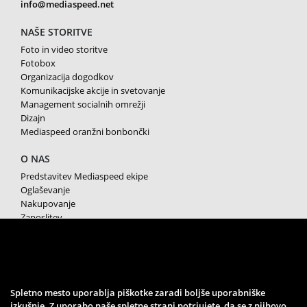
info@mediaspeed.net
NAŠE STORITVE
Foto in video storitve
Fotobox
Organizacija dogodkov
Komunikacijske akcije in svetovanje
Management socialnih omrežji
Dizajn
Mediaspeed oranžni bonbončki
O NAS
Predstavitev Mediaspeed ekipe
Oglaševanje
Nakupovanje
Zaposlitev
Splošni pogoji poslovanja
Varstvo osebnih podatkov
Piškotki
SPREMLJAJTE NAS
Spletno mesto uporablja piškotke zaradi boljše uporabniške
izkušnje. Z uporabo naše spletne strani potrjujete, da se z njihovo