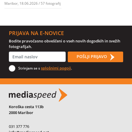
Maribor, 18.06.2026 / 57 fotografij
PRIJAVA NA E-NOVICE
Bodite pravočasno obveščeni o vseh novih dogodkih in svežih
fotografijah.
POŠLJI PRIJAVO
splošnimi pogoji
Strinjam se s
.
Koroška cesta 113b
2000 Maribor
031 377 776