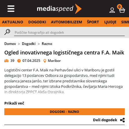
0
AKTUALNO
DOGODKI
AVTOMOBILIZEM
ŠPORT
LJUDJE
SIM
Domov
Dogodki
Razno
Ogled inovativnega logističnega centra F.A. Maik
39
07.04.2025
Maribor
Logistični center F.A. Maik na Perhavčevi ulici v Mariboru je gostil
delegacijo 13 poslancev Odbora za gospodarstvo, med njimi tudi
poslanca Janeza Janšo, ter izbrane predstavnike slovenskega
gospodarstva – med njimi Iztoka Podkrižnika, čevljarja Maria Hercoga
in direktorja ZPPCT Aleša Osrajnika.
Gostitelj srečanja je bil ustanovitelj podjetja F.A. Maik Marjan Bezjak,
Prikaži več
ob njem pa sta obiskovalce sprejela še direktor Miha Bezjak, univ. dipl.
DOGODKI - RAZNO
inž. logistike, in direktor F.A. Maik Logistics Zagreb Tadej Bezjak, dipl.
inž. logistike, skupaj s sodelavci.
Deli dogodek