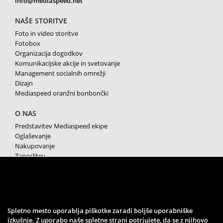
info@mediaspeed.net
NAŠE STORITVE
Foto in video storitve
Fotobox
Organizacija dogodkov
Komunikacijske akcije in svetovanje
Management socialnih omrežji
Dizajn
Mediaspeed oranžni bonbončki
O NAS
Predstavitev Mediaspeed ekipe
Oglaševanje
Nakupovanje
Zaposlitev
Splošni pogoji poslovanja
Varstvo osebnih podatkov
Piškotki
SPREMLJAJTE NAS
Spletno mesto uporablja piškotke zaradi boljše uporabniške
izkušnje. Z uporabo naše spletne strani potrjujete, da se z njihovo