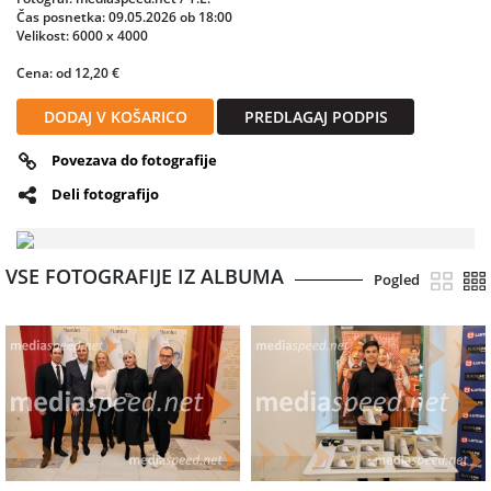
naslovni vlogi in Irena Petkova, Luka Ortar, Valentina Čuden, Martin
Čas posnetka: 09.05.2026 ob 18:00
Sušnik, Bogdan Stopar, Jaki Jurgec, Sebastijan Čelofiga, Alfonz Kodrič,
Velikost: 6000 x 4000
Tomaž Planinc, Žiga Lakner ter baletni ansambel, operni zbor in
Cena: od 12,20 €
simfonični orkester SNG Maribor.
DODAJ V KOŠARICO
PREDLAGAJ PODPIS
Povezava do fotografije
Deli fotografijo
VSE FOTOGRAFIJE IZ ALBUMA
Pogled