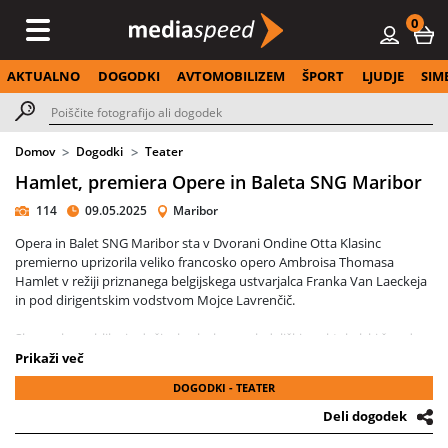
0
AKTUALNO
DOGODKI
AVTOMOBILIZEM
ŠPORT
LJUDJE
SIM
Domov
Dogodki
Teater
Hamlet, premiera Opere in Baleta SNG Maribor
114
09.05.2025
Maribor
Opera in Balet SNG Maribor sta v Dvorani Ondine Otta Klasinc
premierno uprizorila veliko francosko opero Ambroisa Thomasa
Hamlet v režiji priznanega belgijskega ustvarjalca Franka Van Laeckeja
in pod dirigentskim vodstvom Mojce Lavrenčič.
Slovenska publika je doživela glasbeno-gledališki spektakel, ki že od
praizvedbe leta 1868 navdušuje z močnim čustvenim nabojem, z
Prikaži več
razkošno glasbo in s pretresljivo zgodbo o notranjem razklanem
DOGODKI - TEATER
junaku in v središče postavlja brezčasno Hamletovo vprašanje: »Biti ali
ne biti?«
Deli dogodek