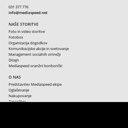
031 377 776
info@mediaspeed.net
NAŠE STORITVE
Foto in video storitve
Fotobox
Organizacija dogodkov
Komunikacijske akcije in svetovanje
Management socialnih omrežji
Dizajn
Mediaspeed oranžni bonbončki
O NAS
Predstavitev Mediaspeed ekipe
Oglaševanje
Nakupovanje
Zaposlitev
Splošni pogoji poslovanja
Varstvo osebnih podatkov
Piškotki