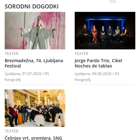
SORODNI DOGODKI
TEATER
TEATER
Brezmadežna, 74. Ljubljana
Jorge Pardo Trio, Cikel
Festival
Noches de tablao
Ljubljana, 07.07.2026 / 85
Ljubljana, 06.06.2026 / 63
fotografij
fotografij
TEATER
Češnjev vrt, premiera, SNG