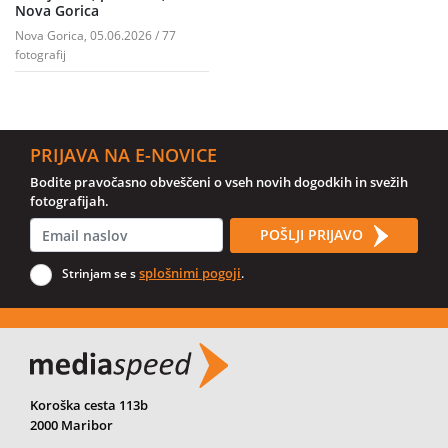
Nova Gorica
Nova Gorica, 05.06.2026 / 77
fotografij
PRIJAVA NA E-NOVICE
Bodite pravočasno obveščeni o vseh novih dogodkih in svežih
fotografijah.
POŠLJI PRIJAVO
splošnimi pogoji
Strinjam se s
.
Koroška cesta 113b
2000 Maribor