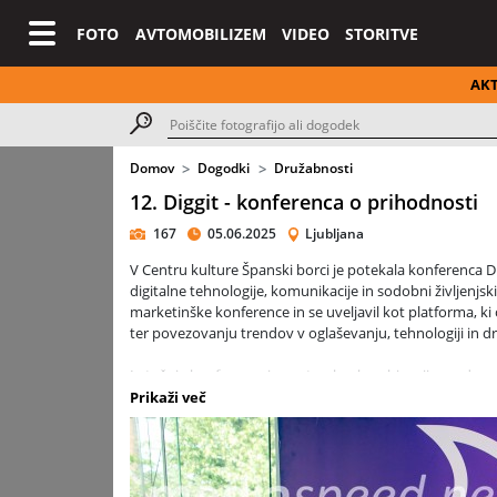
FOTO
AVTOMOBILIZEM
VIDEO
STORITVE
AK
Domov
Dogodki
Družabnosti
12. Diggit - konferenca o prihodnosti
167
05.06.2025
Ljubljana
V Centru kulture Španski borci je potekala konferenca D
digitalne tehnologije, komunikacije in sodobni življenjski
marketinške konference in se uveljavil kot platforma, ki
ter povezovanju trendov v oglaševanju, tehnologiji in dr
Letošnja konferenca je postregla s kombinacijo mednarod
ponudili izjemne primere digitalnih praks iz slovenskega 
Prikaži več
podjetja implementirati že danes, če želijo ostati releva
Ena od osrednjih tem DIGGIT-a 2025 je bila analiza potroš
od blagovnih znamk. Razprave so osvetlile tudi pomen cel