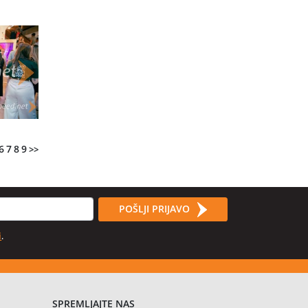
6
7
8
9
>>
POŠLJI PRIJAVO
i
.
SPREMLJAJTE NAS