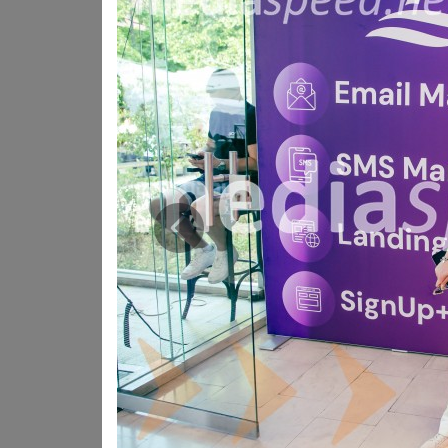
izkušnje, produktivnosti ter trajnostnega razvoja.
Predavatelji so opozorili na nujnost agilnih pristopov 
umetne inteligence in personalizacije v sodobnem tržen
DIGGIT je tudi letos presegel okvir klasične poslovne ko
modo, glasbo, prehrano, finančne trende in dobro počutj
sodobne družbe.
Prejšnja