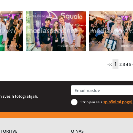
1
2
3
4
5
<<
 svežih fotografijah.
splošnimi pogoj
Strinjam se s
STORITVE
O NAS