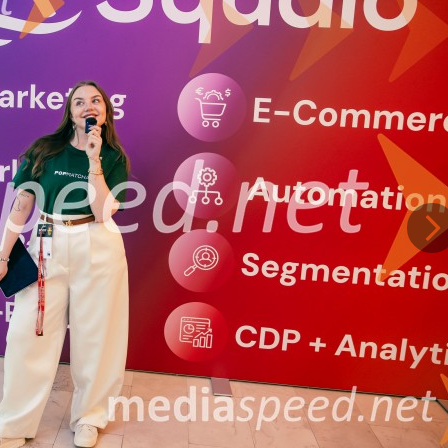
in večkanalnega komuniciranja, ob tem pa izpostavili pomen podatkovne anali
ju.
nference. S spremljevalnimi vsebinami, osredotočenimi na urbani življenjski s
e, je obiskovalcem ponudil celostno izkušnjo, ki je odražala duh časa in po
Na