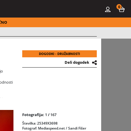
0
ČNO
DOGODKI - DRUŽABNOSTI
Deli dogodek
jo
hodnosti
ki so
alci in
Fotografija:
1
/
167
čakuje
Številka: 25349X3698
ške
Fotograf: Mediaspeed.net / Sandi Fišer