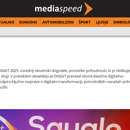
TUALNO
DOGODKI
AVTOMOBILIZEM
ŠPORT
LJUDJE
SIMBOLI
IGGIT 2025, osrednji slovenski dogodek, posvečen prihodnosti, ki jo oblikuje
 slogi. V preteklem desetletju je DIGGIT prerasel okvire klasične digitalno-
 odpira ključne razprave o digitalni transformaciji, potrošniških navadah pri
užbi.
nih govorcev, ki so predstavili globalne trende, in lokalnih strokovnjakov, 
prostora. V središču pozornosti so bili predvsem trendi, ki jih morajo oglašev
ntni v hitro spreminjajočem se okolju.
nika prihodnosti – kdo je, kako razmišlja, katere kanale uporablja in kaj pri
ostne digitalizacije podjetij in vlogo tehnologije pri izboljševanju uporabni