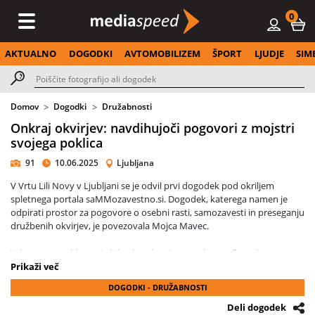
0
AKTUALNO
DOGODKI
AVTOMOBILIZEM
ŠPORT
LJUDJE
SIM
Domov
Dogodki
Družabnosti
Onkraj okvirjev: navdihujoči pogovori z mojstri
svojega poklica
91
10.06.2025
Ljubljana
V Vrtu Lili Novy v Ljubljani se je odvil prvi dogodek pod okriljem
spletnega portala saMMozavestno.si. Dogodek, katerega namen je
odpirati prostor za pogovore o osebni rasti, samozavesti in preseganju
družbenih okvirjev, je povezovala Mojca Mavec.
Vrhunec popoldneva je bila okrogla miza z naslovom Premikamo
Logiko, Osvajamo Omejene Misli, na kateri so sodelovali priznana
Prikaži več
igralka Iva Krajnc Bagola, umetnik ličenja Felix Fox, in olimpijka Gloria
DOGODKI - DRUŽABNOSTI
Kotnik.
Deli dogodek