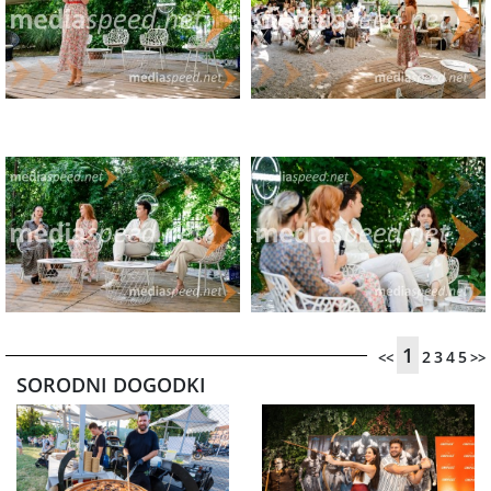
1
2
3
4
5
<<
>>
SORODNI DOGODKI