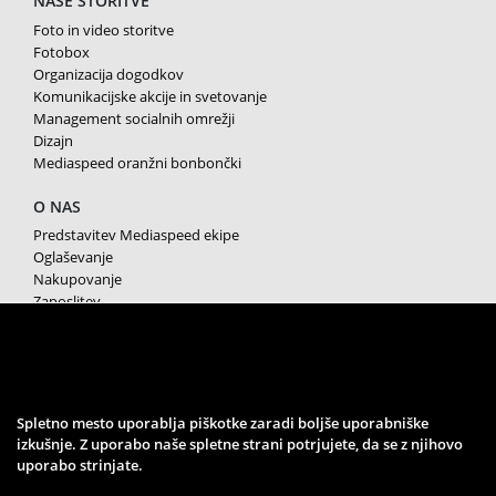
NAŠE STORITVE
Foto in video storitve
Fotobox
Organizacija dogodkov
Komunikacijske akcije in svetovanje
Management socialnih omrežji
Dizajn
Mediaspeed oranžni bonbončki
O NAS
Predstavitev Mediaspeed ekipe
Oglaševanje
Nakupovanje
Zaposlitev
Splošni pogoji poslovanja
Varstvo osebnih podatkov
Piškotki
SPREMLJAJTE NAS
Spletno mesto uporablja piškotke zaradi boljše uporabniške
izkušnje. Z uporabo naše spletne strani potrjujete, da se z njihovo
uporabo strinjate.