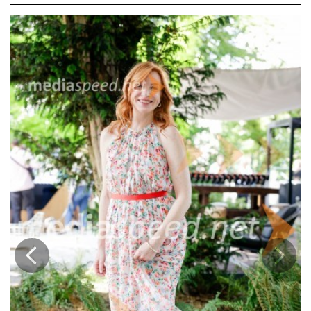
V navdihujočem pogovoru so z gostje razkrivali, kako so se v svojih
življenjih soočili z omejujočimi prepričanji ter jih uspešno preoblikovali
v gonilo osebne in poklicne moči.
Prejšnja
Nasled