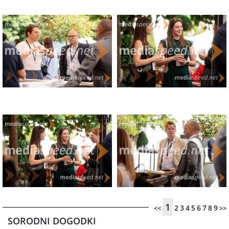
1
2
3
4
5
6
7
8
9
<<
>>
SORODNI DOGODKI