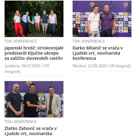
TISK. KONFERENCE
TISK. KONFERENCE
Japonski hrošč: strokovnjaki
Darko Milanič se vrača v
predstavili ključne ukrepe
Ljudski vrt, novinarska
za zaščito slovenskih rastlin
konferenca
Ljubljana, 08.07.2026 / 101
Maribor, 22.06.2026 / 28 fotografij
fotografij
TISK. KONFERENCE
Zlatko Zahović se vrača v
Ljudski vrt, novinarska