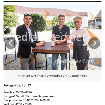
dimenzije sodobnega športa, s posebnim poudarkom na razvoju in
izzivih v balkanski regiji.
Udeleženci so imeli priložnost prisluhniti vrhunskim predavateljem ter
sodelovati v razpravah o aktualnih temah, kot so pogodbeni odnosi v
športu, upravljanje sporov, komercializacija športnih pravic in
prihodnost e-športa.
Konferenca, ki utrjuje vlogo Slovenije kot pomembnega stičišča
športnih pravnih strokovnjakov v regiji, se je zaključila v duhu
Prejšnja
Nasled
povezovanja, znanja in skupnega iskanja odgovorov na ključna
vprašanja prihodnosti športa.
Poslovni svet športa v vzhodni Evropi, konferenca
Fotografija:
1
/
177
Številka: 25376X0026
Fotograf: Sandi Fišer / mediaspeed.net
Čas posnetka: 13.06.2025 ob 09:19
Velikost: 4200 x 2800