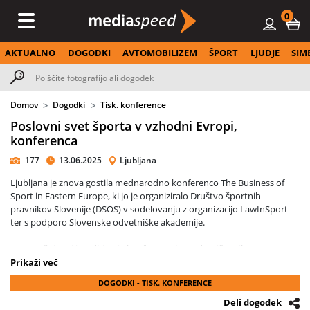
0
AKTUALNO
DOGODKI
AVTOMOBILIZEM
ŠPORT
LJUDJE
SIM
Domov
Dogodki
Tisk. konference
Poslovni svet športa v vzhodni Evropi,
konferenca
177
13.06.2025
Ljubljana
Ljubljana je znova gostila mednarodno konferenco The Business of
Sport in Eastern Europe, ki jo je organiziralo Društvo športnih
pravnikov Slovenije (DSOS) v sodelovanju z organizacijo LawInSport
ter s podporo Slovenske odvetniške akademije.
Po uspešni prvi izvedbi se je konferenca letos drugič vrnila v
prestolnico in znova združila priznane strokovnjake s področja
Prikaži več
športnega prava, predstavnike športnih organizacij, pravne in
DOGODKI - TISK. KONFERENCE
poslovne svetovalce, akademike ter druge deležnike iz regije in tujine.
Rdeča nit dogodka so bile pravne, komercialne in regulatorne
Deli dogodek