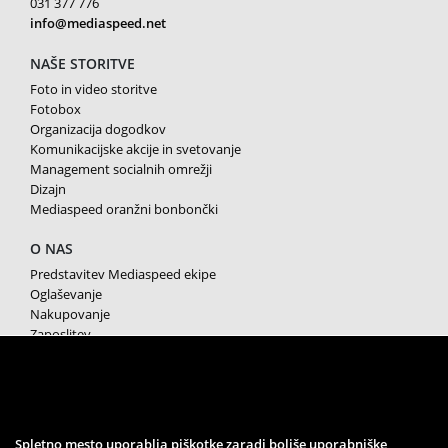
031 377 776
info@mediaspeed.net
NAŠE STORITVE
Foto in video storitve
Fotobox
Organizacija dogodkov
Komunikacijske akcije in svetovanje
Management socialnih omrežji
Dizajn
Mediaspeed oranžni bonbončki
O NAS
Predstavitev Mediaspeed ekipe
Oglaševanje
Nakupovanje
Zaposlitev
Splošni pogoji poslovanja
Varstvo osebnih podatkov
Piškotki
SPREMLJAJTE NAS
Spletno mesto uporablja piškotke zaradi boljše uporabniške