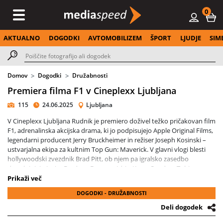
0
AKTUALNO
DOGODKI
AVTOMOBILIZEM
ŠPORT
LJUDJE
SIM
Domov
Dogodki
Družabnosti
Premiera filma F1 v Cineplexx Ljubljana
115
24.06.2025
Ljubljana
V Cineplexx Ljubljana Rudnik je premiero doživel težko pričakovan film
F1, adrenalinska akcijska drama, ki jo podpisujejo Apple Original Films,
legendarni producent Jerry Bruckheimer in režiser Joseph Kosinski –
ustvarjalna ekipa za kultnim Top Gun: Maverick. V glavni vlogi blesti
hollywoodski zvezdnik Brad Pitt, ob njem pa igralsko zasedbo
dopolnjujejo Javier Bardem, Damson Idris, Kerry Condon, Tobias
Menzies in Kim Bodnia.
Prikaži več
DOGODKI - DRUŽABNOSTI
Dogajanje na rdeči preprogi je bilo pospremljeno s pristnim dirkaškim
vzdušjem – obiskovalce je pričakala ekskluzivna sim-dirkaška
Deli dogodek
postavitev z najnovejšo igro F1® 25 in vrhunsko Playseat