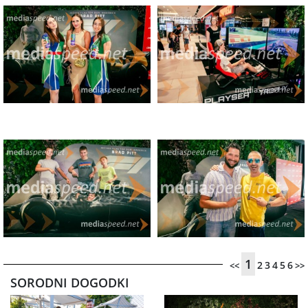
1
2
3
4
5
6
<<
>>
SORODNI DOGODKI