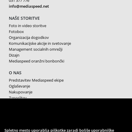
031 377 776
info@mediaspeed.net
NAŠE STORITVE
Foto in video storitve
Fotobox
Organizacija dogodkov
Komunikacijske akcije in svetovanje
Management socialnih omrežji
Dizajn
Mediaspeed oranžni bonbončki
O NAS
Predstavitev Mediaspeed ekipe
Oglaševanje
Nakupovanje
Zaposlitev
Splošni pogoji poslovanja
Varstvo osebnih podatkov
Piškotki
SPREMLJAJTE NAS
Spletno mesto uporablja piškotke zaradi boljše uporabniške