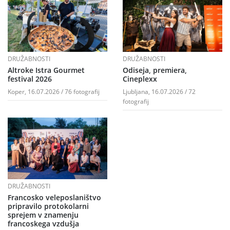
DRUŽABNOSTI
DRUŽABNOSTI
Altroke Istra Gourmet
Odiseja, premiera,
festival 2026
Cineplexx
Koper, 16.07.2026 / 76 fotografij
Ljubljana, 16.07.2026 / 72
fotografij
DRUŽABNOSTI
Francosko veleposlaništvo
pripravilo protokolarni
sprejem v znamenju
francoskega vzdušja