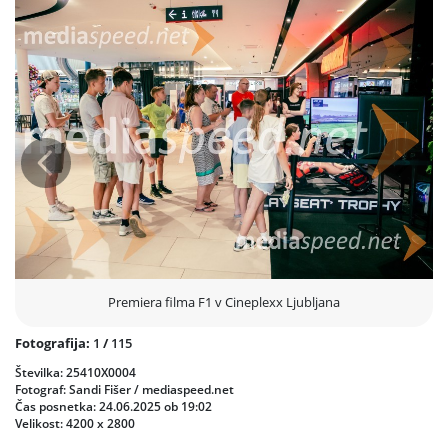
opremo. Obiskovalci so si lahko sami nadeli dirkaške rokavice in
preizkusili svoje sposobnosti na digitalni stezi, še preden se je film
začel vrteti v dvorani. Posebno presenečenje večera je bila osvežitev z
brezalkoholnim Heinekenom 0.0, ki so ga prejeli vsi obiskovalci
premiere – izkušnja, ki je brez dvoma poudarila slogan večera: Odličen
okus, nič alkohola.
Film F1 je adrenalinska akcijska drama, ki občinstvo popelje
neposredno na stezo in v zakulisje profesionalnega dirkaškega sveta.
Prejšnja
Nasled
Brad Pitt se v vlogi upokojenega dirkača, ki se vrača na stezo kot
mentor mlademu talentu (Damson Idris), poda na visokonapetostno
pot polno preizkušenj, rivalstva in hitrosti. S pomočjo vrhunske
kinematografije, avtentičnih F1 scen in zvoka motorjev, ki parajo zrak,
film ponuja nepozabno doživetje tudi za tiste, ki Formulo 1 spremljajo
le občasno.
Premiera filma F1 v Cineplexx Ljubljana
Fotografija:
1
/
115
Številka: 25410X0004
Fotograf: Sandi Fišer / mediaspeed.net
Čas posnetka: 24.06.2025 ob 19:02
Velikost: 4200 x 2800