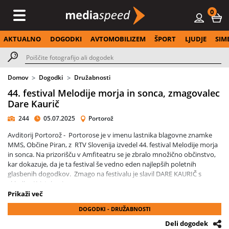
0
AKTUALNO
DOGODKI
AVTOMOBILIZEM
ŠPORT
LJUDJE
SIM
Domov
Dogodki
Družabnosti
44. festival Melodije morja in sonca, zmagovalec
Dare Kaurič
244
05.07.2025
Portorož
Avditorij Portorož - Portorose je v imenu lastnika blagovne znamke
MMS, Občine Piran, z RTV Slovenija izvedel 44. festival Melodije morja
in sonca. Na prizorišču v Amfiteatru se je zbralo množično občinstvo,
kar dokazuje, da je ta festival še vedno eden najlepših poletnih
glasbenih dogodkov. Zmago na festivalu je slavil DARE KAURIČ s
skladbo Kristalno jasno.
Prikaži več
Za glasbeno filmski uvod v MMS je poskrbel duo Žan Videc in Anže
DOGODKI - DRUŽABNOSTI
Igličar (Proteus Noir), ki sta predstavila prirejeno lansko zmagovalno
skladbo Neznano. Sledilo je 14 tekmovalcev, ki so ob spremljavi MMS
Deli dogodek