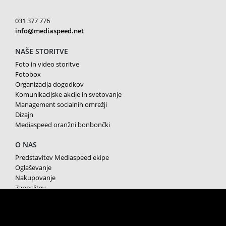
031 377 776
info@mediaspeed.net
NAŠE STORITVE
Foto in video storitve
Fotobox
Organizacija dogodkov
Komunikacijske akcije in svetovanje
Management socialnih omrežji
Dizajn
Mediaspeed oranžni bonbončki
O NAS
Predstavitev Mediaspeed ekipe
Oglaševanje
Nakupovanje
Zaposlitev
Splošni pogoji poslovanja
Varstvo osebnih podatkov
Piškotki