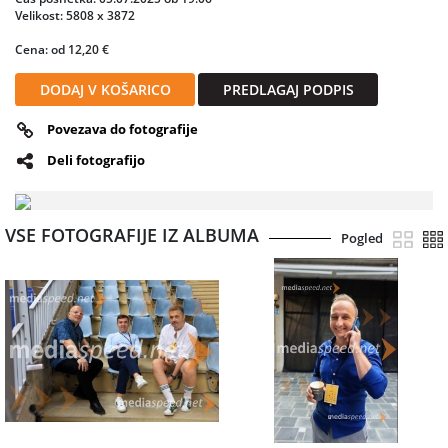
profesionalnostjo in šarmom prekosila sama sebe, k čemur je
Velikost: 5808 x 3872
zagotovo pripomogla dolga kilometrina njunega vodenja festivala
Cena: od 12,20 €
MMS.
DODAJ V KOŠARICO
PREDLAGAJ PODPIS
Povezava do fotografije
Deli fotografijo
VSE FOTOGRAFIJE IZ ALBUMA
Pogled