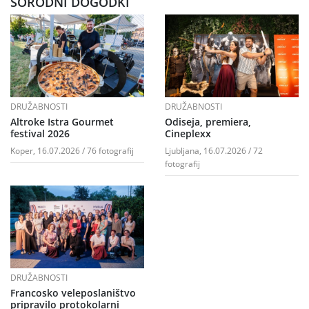
SORODNI DOGODKI
DRUŽABNOSTI
DRUŽABNOSTI
Altroke Istra Gourmet
Odiseja, premiera,
festival 2026
Cineplexx
Koper, 16.07.2026 / 76 fotografij
Ljubljana, 16.07.2026 / 72
fotografij
DRUŽABNOSTI
Francosko veleposlaništvo
pripravilo protokolarni