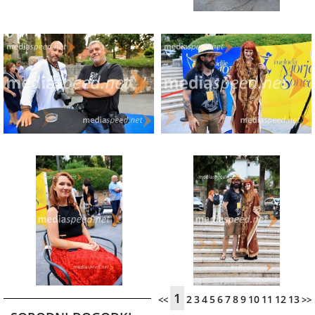
1
2
3
4
5
6
7
8
9
10
11
12
13
<<
>>