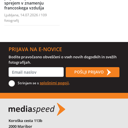
sprejem v znamenju
francoskega vzdušja
Ljubljana, 14.07.2026 / 109
fotografij
PRIJAVA NA E-NOVICE
Bodite pravočasno obveščeni o vseh novih dogodkih in svežih
fotografijah.
POŠLJI PRIJAVO
splošnimi pogoji
Strinjam se s
.
Koroška cesta 113b
2000 Maribor