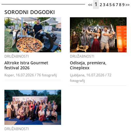
1
2
3
4
5
6
7
8
9
<<
>>
SORODNI DOGODKI
DRUŽABNOSTI
DRUŽABNOSTI
Altroke Istra Gourmet
Odiseja, premiera,
festival 2026
Cineplexx
Koper, 16.07.2026 / 76 fotografij
Ljubljana, 16.07.2026 / 72
fotografij
DRUŽABNOSTI