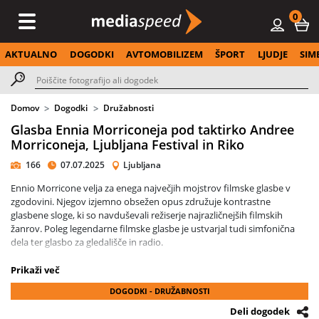
0
AKTUALNO
DOGODKI
AVTOMOBILIZEM
ŠPORT
LJUDJE
SIM
Domov
Dogodki
Družabnosti
Glasba Ennia Morriconeja pod taktirko Andree
Morriconeja, Ljubljana Festival in Riko
166
07.07.2025
Ljubljana
Ennio Morricone velja za enega največjih mojstrov filmske glasbe v
zgodovini. Njegov izjemno obsežen opus združuje kontrastne
glasbene sloge, ki so navduševali režiserje najrazličnejših filmskih
žanrov. Poleg legendarne filmske glasbe je ustvarjal tudi simfonična
dela ter glasbo za gledališče in radio.
Na koncertu, posvečenem njegovi zapuščini, je dirigentsko paličico
Prikaži več
prevzel njegov sin, Andrea Morricone – priznani skladatelj, ki je z
DOGODKI - DRUŽABNOSTI
očetom sodeloval pri več uspešnicah. Simfonični orkester RTV
Slovenija je nastopil skupaj z italijanskim Orkestrom Roma Sinfonietta,
Deli dogodek