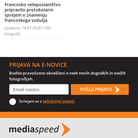
Francosko veleposlaništvo
pripravilo protokolarni
sprejem v znamenju
francoskega vzdušja
Ljubljana, 14.07.2026 / 109
fotografij
PRIJAVA NA E-NOVICE
Bodite pravočasno obveščeni o vseh novih dogodkih in svežih
fotografijah.
POŠLJI PRIJAVO
splošnimi pogoji
Strinjam se s
.