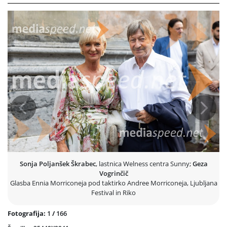
ki Morriconejevo glasbo poustvarja že od svoje ustanovitve leta 1993.
Koncert so obogatili vrhunski solisti: sopranistka Vittoriana de Amicis,
nagrajena na mednarodnem tekmovanju Renata Tebaldi, jazz in
orglični virtuoz Luigi Mattacchione ter violinist Vincenzo Bolognese,
koncertni mojster in muzikolog, ki se posveča tudi delom Paganinija in
Respighija.
Prejšnja
Nasled
Sonja Poljanšek Škrabec
, lastnica Welness centra Sunny;
Geza
Vogrinčič
Glasba Ennia Morriconeja pod taktirko Andree Morriconeja, Ljubljana
Festival in Riko
Fotografija:
1
/
166