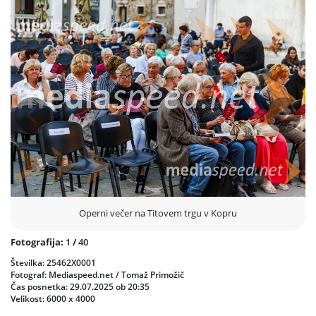
kakovost in izvirnost.
Društvo Associazione Società Filarmonia je bilo ustanovljeno leta 1998
z namenom promocije glasbene kulture in organizacije koncertov ter
kakovostnih umetniških dejavnosti. Projekt Tespisov voz, ki ga
društvo izvaja že 21 let, temelji na ideji kulturnega dogodka z močnim
čustvenim učinkom, ki je sposoben prenesti gledališko in glasbeno
kulturo do vseh družbenih slojev ter različnih občinstev.
Prejšnja
Nasled
Operni večer na Titovem trgu v Kopru
Fotografija:
1
/
40
Številka: 25462X0001
Fotograf: Mediaspeed.net / Tomaž Primožič
Čas posnetka: 29.07.2025 ob 20:35
Velikost: 6000 x 4000