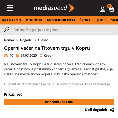
0
AKTUALNO
DOGODKI
AVTOMOBILIZEM
ŠPORT
LJUDJE
SIM
Domov
Dogodki
Glasba
Operni večer na Titovem trgu v Kopru
40
29.07.2025
Koper
Na Titovem trgu v Kopru je tudi letos potekal tradicionalni operni
večer. Občinstvo je prisluhnilo koncertu Quartet ali radost glasbe, ki je
v središče mesta znova pripeljal vrhunsko operno umetnost.
Quartet ali radost glasbe je navdušujoče potovanje, ki ga zaznamuje
mednarodni vokalni kvartet ob spremljavi orkestra I Virtuosi di
Aquileia, pod vodstvom dirigenta Alfreda Barchija. Gre za dragoceno
Prikaži več
glasbeno potovanje, ki sledi različnim predlogom in glasbenim
DOGODKI - GLASBA
izkušnjam, kot so klasični operni zbor, neapeljska pesem, kantavtorska
pesem in druge. 21. izdaja projekta Tespisov voz je popolnoma
Deli dogodek
posvečena užitku ob poslušanju, resnični radosti, ki jo proizvedeta