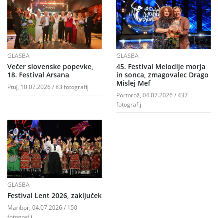
GLASBA
GLASBA
Večer slovenske popevke,
45. Festival Melodije morja
18. Festival Arsana
in sonca, zmagovalec Drago
Mislej Mef
Ptuj, 10.07.2026 / 83 fotografij
Portorož, 04.07.2026 / 437
fotografij
GLASBA
Festival Lent 2026, zaključek
Maribor, 04.07.2026 / 150
fotografij