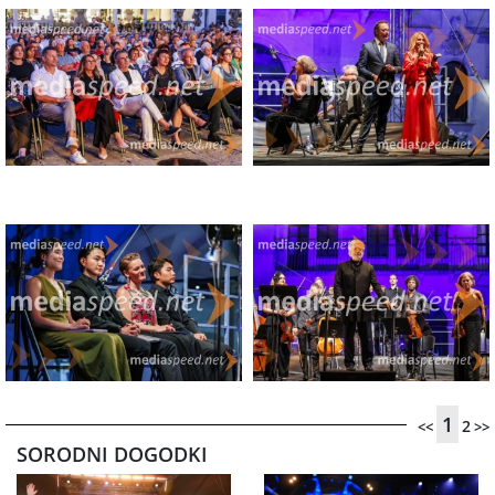
1
2
<<
>>
SORODNI DOGODKI