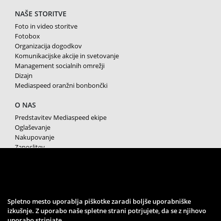
NAŠE STORITVE
Foto in video storitve
Fotobox
Organizacija dogodkov
Komunikacijske akcije in svetovanje
Management socialnih omrežji
Dizajn
Mediaspeed oranžni bonbončki
O NAS
Predstavitev Mediaspeed ekipe
Oglaševanje
Nakupovanje
Zaposlitev
Splošni pogoji poslovanja
Varstvo osebnih podatkov
Piškotki
SPREMLJAJTE NAS
Spletno mesto uporablja piškotke zaradi boljše uporabniške
izkušnje. Z uporabo naše spletne strani potrjujete, da se z njihovo
uporabo strinjate.