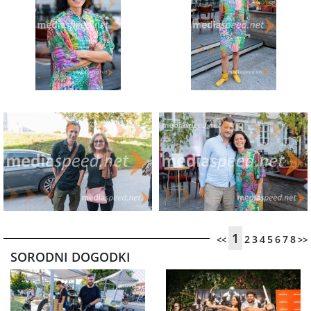
1
2
3
4
5
6
7
8
<<
>>
SORODNI DOGODKI