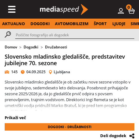
0
AKTUALNO
DOGODKI
AVTOMOBILIZEM
ŠPORT
LJUDJE
SIM
Domov
Dogodki
Družabnosti
Slovensko mladinsko gledališče, predstavitev
jubilejne 70. sezone
145
04.09.2025
Ljubljana
Slovensko mladinsko gledališče je ob začetku nove sezone vstopilo v
svoje jubilejno, sedemdeseto leto delovanja. Posebnost prihajajoče
sezone 2025/2026 je, da jo gledališče prvič odpira s povsem
prenovljenim, trajnim vodstvom. Direktorici Ingi Remeta se je kot
umetniški vodja pridružil Marko Bratuš, ki je pred tem programsko
vodil SNG Nova Gorica.
Prikaži več
V svojem prvem uvodniku je Bratuš poudaril, da Mladinsko ostaja
DOGODKI - DRUŽABNOSTI
zavezano družbeno angažiranemu gledališču, ki odpira teme, bistvene
za premislek o našem bivanju. »Ohranili bomo raziskovalni duh, še
Deli dogodek