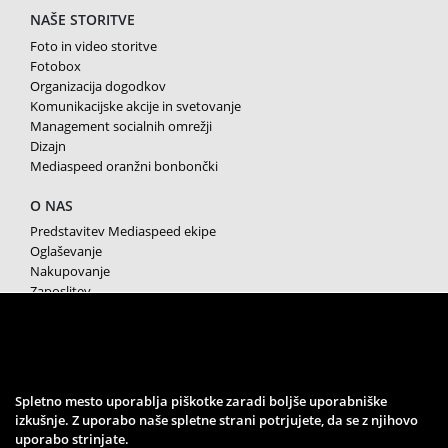
NAŠE STORITVE
Foto in video storitve
Fotobox
Organizacija dogodkov
Komunikacijske akcije in svetovanje
Management socialnih omrežji
Dizajn
Mediaspeed oranžni bonbončki
O NAS
Predstavitev Mediaspeed ekipe
Oglaševanje
Nakupovanje
Zaposlitev
Splošni pogoji poslovanja
Varstvo osebnih podatkov
Piškotki
SPREMLJAJTE NAS
Spletno mesto uporablja piškotke zaradi boljše uporabniške
izkušnje. Z uporabo naše spletne strani potrjujete, da se z njihovo
uporabo strinjate.