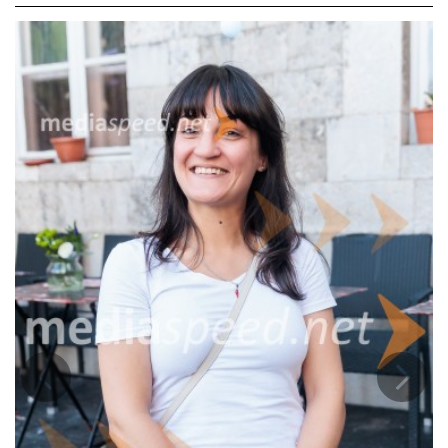
naprej bomo hodili po robu in preizpraševali splošno sprejete resnice,
vendar bi to radi naredili skupaj z gledalci,« je zapisal in dodal, da
ustanove, kot je Mladinsko, pripadajo vsem, ki jih obiskujejo.
Prejšnja
Nasled