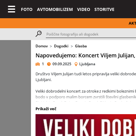
FOTO
AVTOMOBILIZEM
VIDEO
STORITVE
AK
Domov
Dogodki
Glasba
Napovedujemo: Koncert Viljem Julijan,
1
09.09.2025
Ljubljana
Društvo Viljem Julijan tudi letos pripravlja veliki dobr
Ljubljani.
Veliki dobrodelni koncert za otroke z redkimi boleznim
bodo v podporo malim borcem zvrstili številni glasbeniki
BigLights Band, Dejan Dogaja Band, Ditka in Poskočni muz
dogodku nastopila tudi Mladinski pevski zbor Glasbene 
Prikaži več
"Koncert Viljem Julijan je neprecenljiva zapuščina najine
in obraz vsem otrokom z redkimi boleznimi," pravi Gregor
koncerta. "Redke bolezni so žal večinoma izredno hude, 