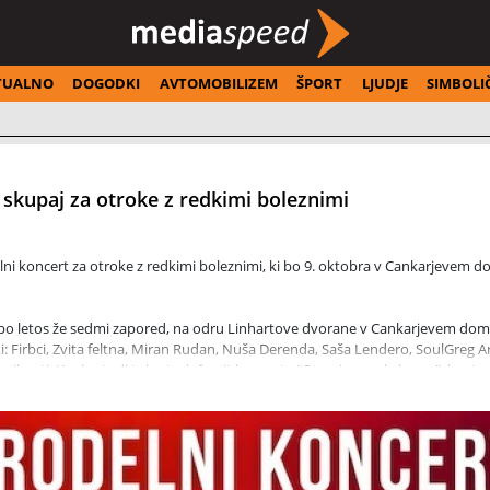
TUALNO
DOGODKI
AVTOMOBILIZEM
ŠPORT
LJUDJE
SIMBOLI
 skupaj za otroke z redkimi boleznimi
odelni koncert za otroke z redkimi boleznimi, ki bo 9. oktobra v Cankarjevem 
i bo letos že sedmi zapored, na odru Linhartove dvorane v Cankarjevem dom
: Firbci, Zvita feltna, Miran Rudan, Nuša Derenda, Saša Lendero, SoulGreg Ar
ikanti. Ker bo tudi tokrat rdeča nit koncerta “Otroci za male borce”, bosta
matice Ljubljana in Mladinski pevski zbor OŠ narodnega heroja Maksa Pečar
ga fantka Viljema Julijana, ki je s svojo borbo s smrtonosno redko boleznijo da
 Bezenšek ml. – SoulGreg Artist, ustanovitelj Društva Viljem Julijan in organ
krute in neozdravljive ter doživljenjske bolezni, zato vas z vsem srcem vab