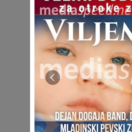
naš dobrodelni koncert, kjer bomo malim borcem podal
ljubezni, sočutja in srčnosti."
Dobrodelni koncert Viljem Julijan je glas otrok z redkimi
otrok, ne glede na njihovo zdravstveno stanje.
"Tudi letos si želimo, da napolnimo Cankarjev dom v podp
sami in da niso pozabljeni," pravi dr. Nejc Jelen, predsed
izjemni glasbeniki in izjemni otroški in mladinski pevski 
Redke bolezni so večinoma zelo hude bolezni ter so pre
posamična bolezen zelo redka, pa je teh bolezni več tisoč
trpljenja, ampak tudi velike psihične, čustvene in socia
bolezni znajdejo v materialni stiski, obenem pa starši o
ti potrebujejo.
Prejšnja
Vstopnice za koncert so že na voljo na Eventimovih prod
otrokom z redkimi boleznimi.
Otrokom z redkimi boleznimi lahko pomagate z donacijo z
Julijan SI56 0400 1004 6908 898 (Dobrodelni Sklad Viljem 