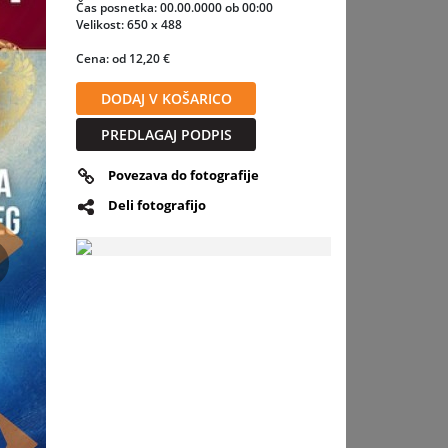
as
Čas posnetka: 00.00.0000 ob 00:00
Velikost: 650 x 488
Cena: od 12,20 €
seh
DODAJ V KOŠARICO
ji niso
PREDLAGAJ PODPIS
opili
Povezava do fotografije
v je
Deli fotografijo
 in
ogosto
jih le-
slednja
na
Viljem