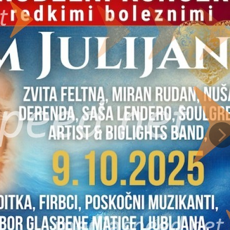
i našo podporo, ljubezen in vzpodbudo. Tudi tokrat bo koncert mogočen gl
 boleznimi in je simbol upanja, podpore in neprecenljive vrednosti življenja v
oro otrokom z redkimi boleznimi in jim damo vedeti, da v svoji težki situaci
nik Društva Viljem Julijan, "zato smo zelo veseli, da bodo zanje tudi letos nast
zbori."
težno neozdravljive in pogosto tudi smrtonosne v zgodnjem otroštvu. Čepra
, zato je tudi bolnikov veliko. Te bolezni ne povzročajo samo fizičnih bolečin
lne stiske. Družine otrok z redkimi boleznimi pa se zaradi bremena bolezni p
trokom pogosto ne morejo nudi vse potrebne nege, terapij in pripomočkov, ki 
Na
ajnih mestih, vsa sredstva, zbrana s prodajo kart, pa bodo v celoti namenje
 SMS s ključno besedo VJ5 ali VJ10 na 1919 ali z nakazilom na TRR Društva 
Julijan za otroke z redkimi boleznimi).