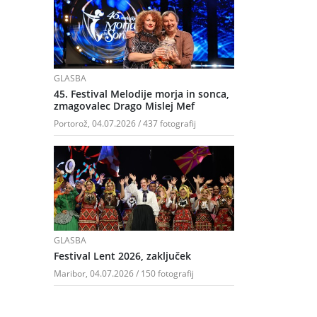
GLASBA
45. Festival Melodije morja in sonca,
zmagovalec Drago Mislej Mef
Portorož, 04.07.2026 / 437 fotografij
GLASBA
Festival Lent 2026, zaključek
Maribor, 04.07.2026 / 150 fotografij