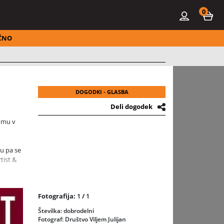
0
ČNO
DOGODKI - GLASBA
Deli dogodek
domu v
u pa se
tist &
 na
ja.
Fotografija:
1
/
1
l glas
izator
Številka: dobrodelni
imo na
Fotograf: Društvo Viljem Julijan