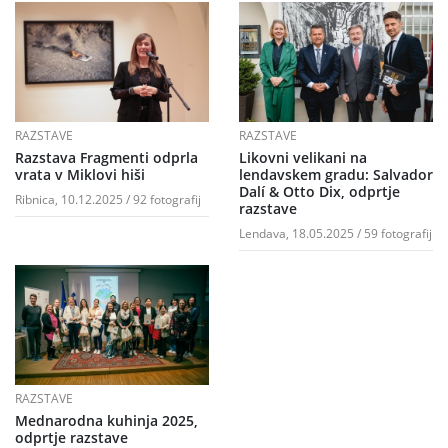
RAZSTAVE
RAZSTAVE
Razstava Fragmenti odprla
Likovni velikani na
vrata v Miklovi hiši
lendavskem gradu: Salvador
Dalí & Otto Dix, odprtje
Ribnica, 10.12.2025 / 92 fotografij
razstave
Lendava, 18.05.2025 / 59 fotografij
RAZSTAVE
Mednarodna kuhinja 2025,
odprtje razstave