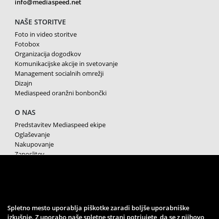
info@mediaspeed.net
NAŠE STORITVE
Foto in video storitve
Fotobox
Organizacija dogodkov
Komunikacijske akcije in svetovanje
Management socialnih omrežji
Dizajn
Mediaspeed oranžni bonbončki
O NAS
Predstavitev Mediaspeed ekipe
Oglaševanje
Nakupovanje
Zaposlitev
Splošni pogoji poslovanja
Varstvo osebnih podatkov
Piškotki
SPREMLJAJTE NAS
Spletno mesto uporablja piškotke zaradi boljše uporabniške
izkušnje. Z uporabo naše spletne strani potrjujete, da se z njihovo