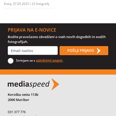
Kranj, 07.05.2025 / 25 fotografij
PRIJAVA NA E-NOVICE
Bodite pravočasno obveščeni o vseh novih dogodkih in svežih
fotografijah.
POŠLJI PRIJAVO
splošnimi pogoji
Strinjam se s
.
Koroška cesta 113b
2000 Maribor
031 377 776