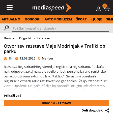
0
AKTUALNO
DOGODKI
AVTOMOBILIZEM
ŠPORT
LJUDJE
SIM
Domov
Dogodki
Razstave
Otvoritev razstave Maje Modrinjak v Trafiki ob
parku
84
12.09.2025
Maribor
Razstava Registrirani/Registered je registrirala registrirano. Poskuša
najti odgovor, zakaj na svoje vozilo pripeti personalizirano registrsko
označbo oziroma avtomobilsko “tablico”. Se lastniki posebnih
registrskih označb želijo razlikovati od generičnih? Želijo izstopati? Biti
vidni? Opaženi? Drugačni? Želijo kaj sporočiti drugim udeležencem v
prometu ali le na kovini pustiti svoje navdušenje nad ženo, možem,
otrokom? Kaj vse je torej, poleg upravne enote, registrirala
Prikaži več
fotografinja Maja Modrinjak?
DOGODKI - RAZSTAVE
Razstava Registrirani/Registered je del programa Festivala fotografije
Deli dogodek