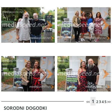
1
2
3
4
5
<<
>>
SORODNI DOGODKI