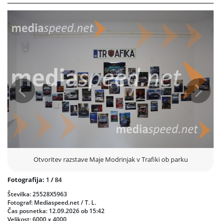
2025 v organizaciji Fotokluba Maribor.
Maja Modrinjak (1984) je po Srednji šoli za oblikovanje in fotografijo v
Ljubljani diplomirala na FERI v Mariboru, smer RTV produkcija, nato pa
je študij nadaljevala in diplomirala v Sežani na Višji strokovni šoli
Srečka Kosovela, smer fotografija. Članica Fotokluba Maribor je od leta
2015, zadnja leta pa je tudi članica umetniškega sveta, upravnega
odbora in vodja Fotogalerije Stolp. S fotografijo se je zaradi očeta,
znanega mariborskega fotografa, spoprijateljila že zgodaj, oče je bil
tudi njen prvi učitelj, mentor in vzornik. Svoje fotografije je razstavljala
Prejšnja
Nasled
tako doma kot v tujini.
Besedilo: Rok Kajzer
Otvoritev razstave Maje Modrinjak v Trafiki ob parku
Fotografija:
1
/
84
Številka: 25528X5963
Fotograf: Mediaspeed.net / T. L.
Čas posnetka: 12.09.2026 ob 15:42
Velikost: 6000 x 4000